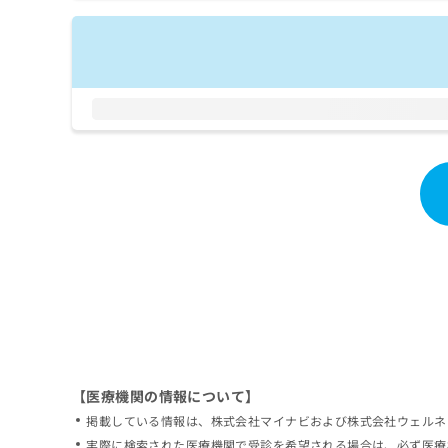
拡
資
きま
充
料
せん
の
ので
の
ご了
お
ご
承く
申
請
ださ
し
求
い。
込
は
み
こ
は
ち
こ
ら
ち
ら
無
料
掲
情
載
報
情
拡
報
充
の
の
修
お
【医療機関の情報について】
正
申
掲載している情報は、株式会社マイナビおよび株式会社ウェルネ
は
し
こ
実際に検索された医療機関で受診を希望される場合は、必ず医療
込