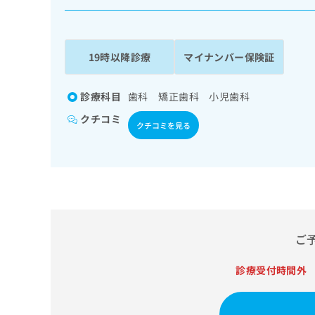
係
ク
者
リ
の
ニ
ッ
方
19時以降診療
マイナンバー保険証
ク
は
ナ
こ
ビ
診療科目
歯科 矯正歯科 小児歯科
ち
に
クチコミ
関
ら
クチコミを見る
す
る
お
広
広
問
告
告
い
出
代
合
稿
わ
理
の
せ
ご
店
お
は
の
問
こ
診療受付時間外
い
方
ち
合
ら
は
わ
こ