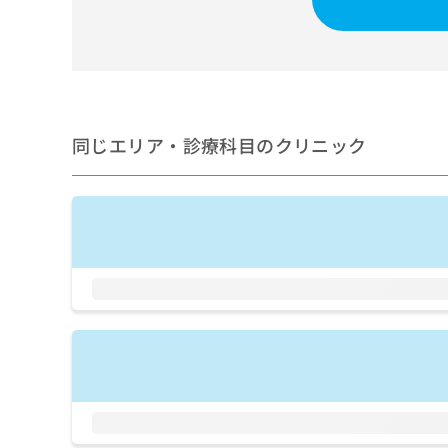
せ
こち
ち
らは
は
マイ
こ
ら
ナビ
ち
クリ
ら
ニッ
クナ
広
ビサ
広
資
イト
同じエリア・診療科目のクリニック
告
告
への
料
出
出
お問
の
稿
合せ
稿
ご
の
フォ
の
請
お
ーム
お
求
問
とな
問
りま
は
い
い
す。
こ
合
合
クリ
ち
わ
ニッ
わ
ら
せ
クの
せ
は
予
は
約・
こ
こ
無
症状
ち
ち
のご
料
ら
相談
ら
情
など
報
はで