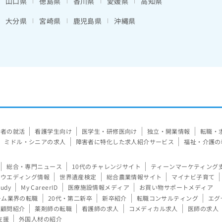
山口県
徳島県
香川県
愛媛県
高知県
大分県
宮崎県
鹿児島県
沖縄県
験者の就活
看護学生向け
医学生・研修医向け
独立・開業情報
転職・
ミドル・シニアの求人
障害者に特化した求人紹介サービス
福祉・介護の
総合・専門ニュース
10代のチャレンジサイト
ティーンマーケティング
ウエディング情報
世界遺産検定
総合農業情報サイト
マイナビ子育て
tudy
My CareerID
医療施設情報メディア
お買い物サポートメディア
ーム業界の転職
20代・第二新卒
新卒紹介
転職コンサルティング
エグ
顧問紹介
薬剤師の転職
看護師の求人
コメディカル求人
医師の求人
支援
外国人材の紹介