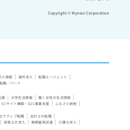
Copyright © Mynavi Corporation
求人情報
海外求人
転職エージェント
転職／パート
支援
大学生活情報
働く女性の生活情報
ECサイト構築・D2C事業支援
ふるさと納税
ゼクティブ転職
会計士の転職
保育士の求人
無期雇用派遣
介護の求人