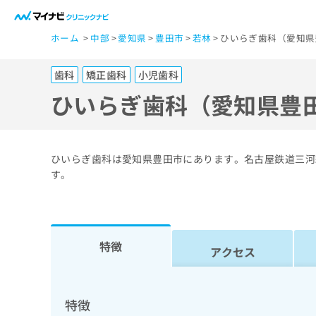
一
ホーム
中部
愛知県
豊田市
若林
ひいらぎ歯科（愛知県
般
ユ
歯科
矯正歯科
小児歯科
ー
ザ
ひいらぎ歯科（愛知県豊
ー
の
方
ひいらぎ歯科は愛知県豊田市にあります。名古屋鉄道三河
は
す。
こ
ち
ら
特徴
アクセス
医
マ
療
イ
ナ
関
特徴
ビ