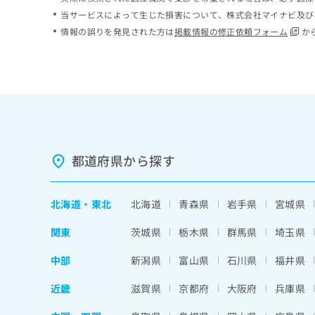
ち
み
当サービスによって生じた損害について、株式会社マイナビ及び
ら
は
情報の誤りを発見された方は
掲載情報の修正依頼フォーム
か
こ
ち
そ
ら
の
他
の
お
問
い
都道府県から探す
合
わ
せ
北海道
・
東北
北海道
青森県
岩手県
宮城県
は
こ
関東
茨城県
栃木県
群馬県
埼玉県
ち
ら
中部
新潟県
富山県
石川県
福井県
近畿
滋賀県
京都府
大阪府
兵庫県