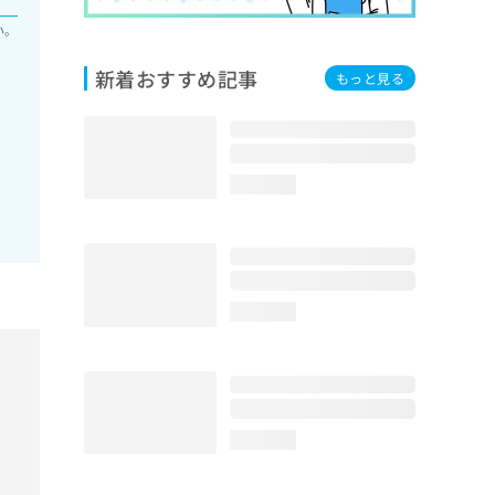
い。
新着おすすめ記事
もっと見る
loading...
loading...
loading...