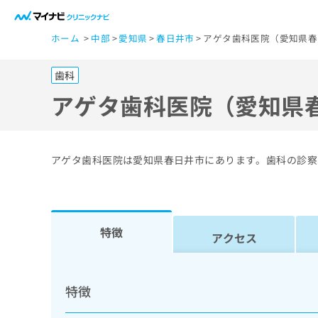
一
ホーム
中部
愛知県
春日井市
アゲタ歯科医院（愛知県春
般
ユ
歯科
ー
ザ
アゲタ歯科医院（愛知県
ー
の
方
アゲタ歯科医院は愛知県春日井市にあります。歯科の診察
は
こ
ち
ら
特徴
アクセス
医
マ
療
イ
特徴
ナ
関
ビ