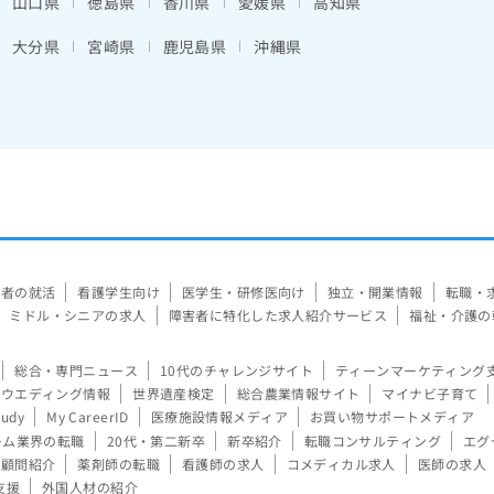
山口県
徳島県
香川県
愛媛県
高知県
大分県
宮崎県
鹿児島県
沖縄県
験者の就活
看護学生向け
医学生・研修医向け
独立・開業情報
転職・
ミドル・シニアの求人
障害者に特化した求人紹介サービス
福祉・介護の
総合・専門ニュース
10代のチャレンジサイト
ティーンマーケティング
ウエディング情報
世界遺産検定
総合農業情報サイト
マイナビ子育て
tudy
My CareerID
医療施設情報メディア
お買い物サポートメディア
ーム業界の転職
20代・第二新卒
新卒紹介
転職コンサルティング
エグ
顧問紹介
薬剤師の転職
看護師の求人
コメディカル求人
医師の求人
支援
外国人材の紹介