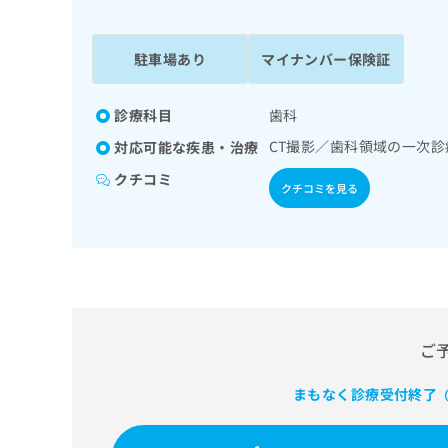
係
ク
者
リ
の
ニ
駐車場あり
マイナンバー保険証
ッ
方
ク
は
ナ
診療科目
歯科
こ
ビ
CT撮影／歯科領域の一次
対応可能な疾患・治療
ち
に
関
ら
クチコミ
クチコミを見る
す
る
お
広
広
問
告
告
い
出
代
合
稿
わ
理
の
せ
店
ご
お
は
の
問
こ
い
まもなく診療受付終了
方
ち
（
合
ら
は
わ
こ