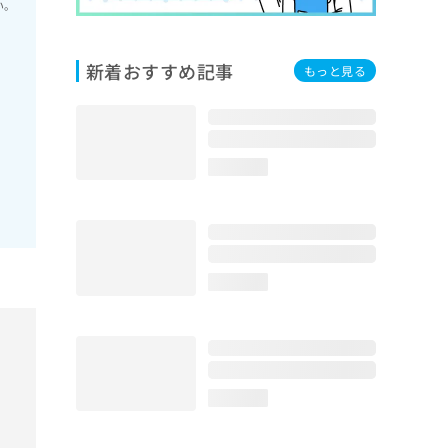
い。
新着おすすめ記事
もっと見る
loading...
loading...
loading...