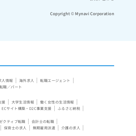
Copyright © Mynavi Corporation
求人情報
海外求人
転職エージェント
転職／パート
支援
大学生活情報
働く女性の生活情報
ECサイト構築・D2C事業支援
ふるさと納税
ゼクティブ転職
会計士の転職
保育士の求人
無期雇用派遣
介護の求人