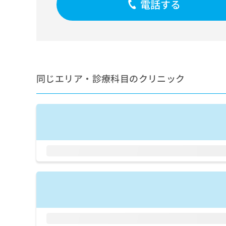
電話する
せ
こち
ち
らは
は
マイ
こ
ら
ナビ
ち
クリ
ら
ニッ
クナ
広
ビサ
広
資
イト
告
同じエリア・診療科目のクリニック
告
への
料
出
出
お問
の
稿
合せ
稿
ご
の
フォ
の
請
お
ーム
お
求
問
とな
問
りま
は
い
い
す。
こ
合
合
クリ
ち
わ
ニッ
わ
ら
せ
クの
せ
は
予
は
約・
こ
こ
無
症状
ち
ち
のご
料
ら
相談
ら
情
など
報
はで