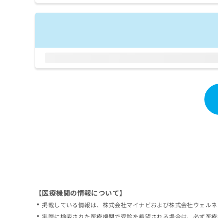
拡
資
きま
充
料
せん
の
ので
の
ご了
お
ご
承く
申
請
ださ
し
求
い。
込
は
み
こ
は
ち
こ
ら
ち
ら
無
料
掲
情
載
報
情
拡
報
充
の
の
修
お
【医療機関の情報について】
正
申
掲載している情報は、株式会社マイナビおよび株式会社ウェルネ
は
し
こ
実際に検索された医療機関で受診を希望される場合は、必ず医療
込