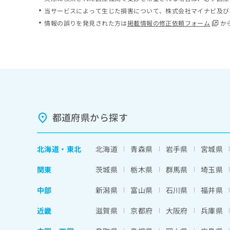
ち
み
当サービスによって生じた損害について、株式会社マイナビ及び
ら
は
情報の誤りを発見された方は
掲載情報の修正依頼フォーム
か
こ
ち
そ
ら
の
他
の
お
問
い
都道府県から探す
合
わ
せ
北海道
・
東北
北海道
青森県
岩手県
宮城県
は
こ
関東
茨城県
栃木県
群馬県
埼玉県
ち
ら
中部
新潟県
富山県
石川県
福井県
近畿
滋賀県
京都府
大阪府
兵庫県