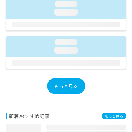
ご了
ら
み
loading...
承く
は
ださ
loading...
こ
無
い。
ち
料
ら
情
報
拡
掲
loading...
充
載
loading...
の
情
お
報
申
の
し
修
込
正
み
は
もっと見る
は
こ
こ
ち
ち
ら
ら
そ
新着おすすめ記事
もっと見る
の
他
の