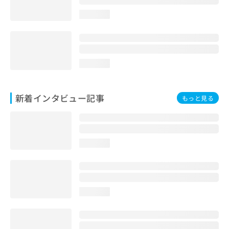
loading...
loading...
新着インタビュー記事
もっと見る
loading...
loading...