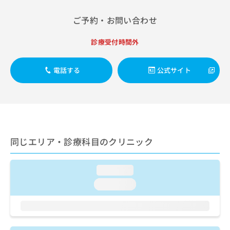
出
稿
クリ
資
稿
ニッ
の
料
ご予約・お問い合わせ
クナ
の
お
の
ビサ
お
問
ご
イト
診療受付時間外
問
い
請
への
い
合
お問
求
合
合せ
わ
は
電話する
公式サイト
フォ
わ
せ
こ
ーム
せ
は
ち
とな
は
こ
ら
りま
こ
ち
す。
ち
ら
クリ
無
ら
ニッ
料
クの
同じエリア・診療科目のクリニック
資
情
予
料
報
約・
の
症状
拡
loading...
のご
ご
充
相談
請
の
loading...
など
求
お
はで
は
申
きま
こ
せん
し
ので
ち
込