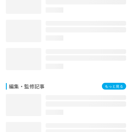
お
問
loading...
い
合
わ
せ
loading...
は
こ
ち
ら
loading...
編集・監修記事
もっと見る
loading...