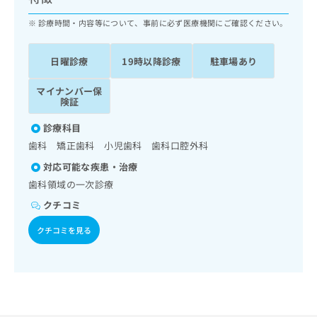
ッ
は
ク
診療時間・内容等について、事前に必ず医療機関にご確認ください。
こ
ナ
ち
ビ
ら
日曜診療
19時以降診療
駐車場あり
に
関
広
マイナンバー保
す
広
告
険証
る
告
代
お
出
診療科目
理
問
稿
歯科 矯正歯科 小児歯科 歯科口腔外科
店
い
の
合
の
お
対応可能な疾患・治療
わ
方
問
歯科領域の一次診療
せ
い
は
クチコミ
は
合
こ
こ
わ
ち
クチコミを見る
ち
せ
ら
ら
は
こ
こち
ち
広
らは
広
ら
告
マイ
告
出
ナビ