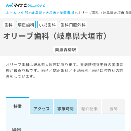
一
般
ホーム
中部
岐阜県
大垣市
美濃青柳
オリーブ歯科（岐阜県大垣市 美
ユ
歯科
矯正歯科
小児歯科
歯科口腔外科
ー
ザ
オリーブ歯科（岐阜県大垣市）
ー
の
美濃青柳駅
方
は
こ
オリーブ歯科は岐阜県大垣市にあります。養老鉄道養老線の美濃青
柳が最寄り駅です。歯科／矯正歯科／小児歯科／歯科口腔外科の診
ち
察をしています。
ら
医
マ
療
イ
関
ナ
特徴
アクセス
診療時間
紹介記事
医師
係
ビ
者
ク
の
リ
方
ニ
特徴