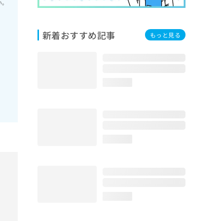
い。
新着おすすめ記事
もっと見る
loading...
loading...
loading...