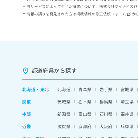
ち
み
当サービスによって生じた損害について、株式会社マイナビ及び
ら
は
情報の誤りを発見された方は
掲載情報の修正依頼フォーム
か
こ
ち
そ
ら
の
他
の
お
問
い
都道府県から探す
合
わ
せ
北海道
・
東北
北海道
青森県
岩手県
宮城県
は
こ
関東
茨城県
栃木県
群馬県
埼玉県
ち
ら
中部
新潟県
富山県
石川県
福井県
近畿
滋賀県
京都府
大阪府
兵庫県