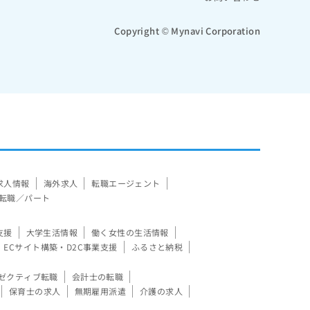
Copyright © Mynavi Corporation
求人情報
海外求人
転職エージェント
転職／パート
支援
大学生活情報
働く女性の生活情報
ECサイト構築・D2C事業支援
ふるさと納税
ゼクティブ転職
会計士の転職
保育士の求人
無期雇用派遣
介護の求人