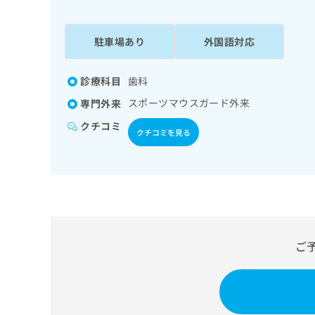
係
ク
者
リ
の
ニ
駐車場あり
外国語対応
ッ
方
ク
は
ナ
診療科目
歯科
こ
ビ
スポーツマウスガード外来
専門外来
ち
に
関
ら
クチコミ
クチコミを見る
す
る
お
広
広
問
告
告
い
出
代
合
稿
わ
理
の
せ
店
ご
お
は
の
問
こ
い
方
ち
合
ら
は
わ
こ