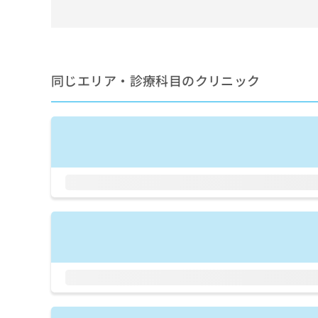
せ
こち
ち
らは
は
マイ
こ
ら
ナビ
ち
クリ
ら
ニッ
クナ
同じエリア・診療科目のクリニック
広
ビサ
広
資
イト
告
告
への
料
出
出
お問
の
稿
合せ
稿
ご
の
フォ
の
請
お
ーム
お
求
問
とな
問
りま
は
い
い
す。
こ
合
合
クリ
ち
わ
ニッ
わ
ら
せ
クの
せ
は
予
は
約・
こ
こ
無
症状
ち
ち
のご
料
ら
相談
ら
情
など
報
はで