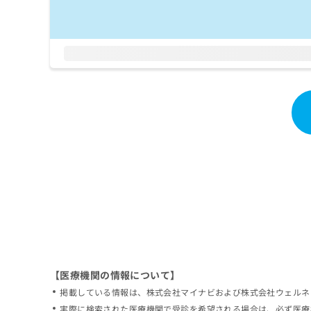
拡
資
きま
充
料
せん
の
ので
の
ご了
お
ご
承く
申
請
ださ
し
求
い。
込
は
み
こ
は
ち
こ
ら
ち
ら
無
料
掲
情
載
報
情
拡
報
充
の
の
修
お
【医療機関の情報について】
正
申
掲載している情報は、株式会社マイナビおよび株式会社ウェルネ
は
し
こ
実際に検索された医療機関で受診を希望される場合は、必ず医療
込