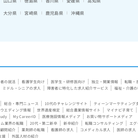
山口県
徳島県
香川県
愛媛県
高知県
大分県
宮崎県
鹿児島県
沖縄県
験者の就活
看護学生向け
医学生・研修医向け
独立・開業情報
転職・
ミドル・シニアの求人
障害者に特化した求人紹介サービス
福祉・介護の
総合・専門ニュース
10代のチャレンジサイト
ティーンマーケティング
ウエディング情報
世界遺産検定
総合農業情報サイト
マイナビ子育て
tudy
My CareerID
医療施設情報メディア
お買い物サポートメディア
ーム業界の転職
20代・第二新卒
新卒紹介
転職コンサルティング
エグ
顧問紹介
薬剤師の転職
看護師の求人
コメディカル求人
医師の求人
支援
外国人材の紹介