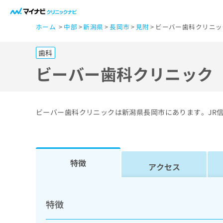
一
ホーム
中部
新潟県
長岡市
見附
ビーバー歯科クリニッ
般
ユ
歯科
ー
ザ
ビーバー歯科クリニック
ー
の
方
ビーバー歯科クリニックは新潟県長岡市にあります。JR
は
こ
ち
ら
特徴
アクセス
医
マ
療
イ
特徴
ナ
関
ビ