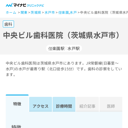
一
般
ホーム
関東
茨城県
水戸市
偕楽園
,
水戸
中央ビル歯科医院（茨城県水戸
ユ
歯科
ー
ザ
中央ビル歯科医院（茨城県水戸市）
ー
の
偕楽園駅
水戸駅
方
は
こ
中央ビル歯科医院は茨城県水戸市にあります。JR常磐線(日暮里～
水戸)の水戸が最寄り駅（北口徒歩15分）です。歯科の診察をしてい
ち
ます。
ら
医
マ
療
イ
関
ナ
特徴
アクセス
診療時間
紹介記事
医師
係
ビ
者
ク
の
リ
方
ニ
特徴