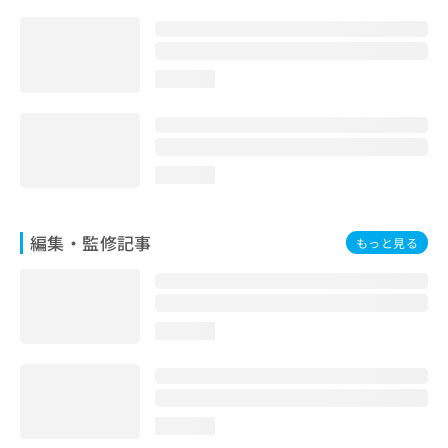
お
問
い
合
loading...
わ
せ
は
こ
ち
loading...
ら
編集・監修記事
もっと見る
loading...
loading...