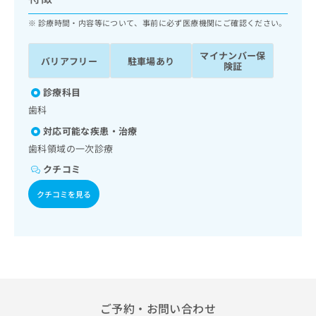
ッ
は
ク
診療時間・内容等について、事前に必ず医療機関にご確認ください。
こ
ナ
ち
ビ
ら
マイナンバー保
バリアフリー
駐車場あり
に
険証
関
広
す
診療科目
広
告
る
告
歯科
代
お
出
対応可能な疾患・治療
理
問
稿
店
い
歯科領域の一次診療
の
合
の
お
クチコミ
わ
方
問
せ
い
は
クチコミを見る
は
合
こ
こ
わ
ち
ち
せ
ら
ら
は
こ
こち
ち
広
らは
広
ら
告
マイ
告
ご予約・お問い合わせ
出
ナビ