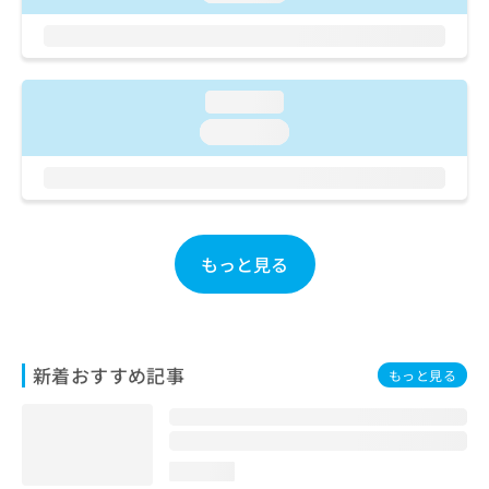
ご了
ら
み
承く
は
ださ
こ
無
い。
ち
料
ら
情
loading...
報
loading...
拡
掲
充
載
の
情
お
報
申
の
し
修
もっと見る
込
正
み
は
は
こ
こ
ち
ち
ら
新着おすすめ記事
もっと見る
ら
そ
の
他
loading...
の