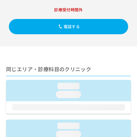
出
稿
クリ
資
稿
ニッ
の
料
診療受付時間外
クナ
の
お
の
ビサ
お
問
ご
イト
問
電話する
い
請
への
い
合
お問
求
合
合せ
わ
は
フォ
わ
せ
こ
ーム
せ
は
ち
とな
は
こ
ら
りま
こ
ち
す。
同じエリア・診療科目のクリニック
ち
ら
クリ
無
ら
ニッ
料
クの
資
情
予
loading...
料
報
約・
loading...
の
症状
拡
のご
ご
充
相談
請
の
など
求
お
はで
は
申
きま
loading...
こ
せん
し
ので
ち
込
loading...