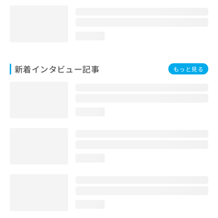
loading...
新着インタビュー記事
もっと見る
loading...
loading...
loading...