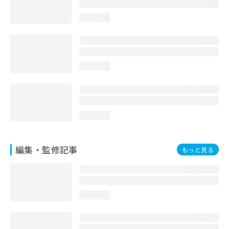
お
問
loading...
い
合
わ
せ
loading...
は
こ
ち
ら
loading...
編集・監修記事
もっと見る
loading...