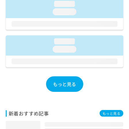
ご了
ら
み
loading...
承く
は
ださ
loading...
こ
無
い。
ち
料
ら
情
報
拡
掲
loading...
充
載
loading...
の
情
お
報
申
の
し
修
込
正
み
は
もっと見る
は
こ
こ
ち
ち
ら
ら
そ
新着おすすめ記事
もっと見る
の
他
の