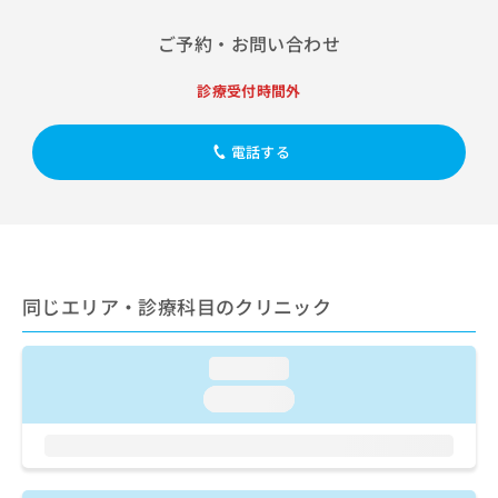
出
稿
クリ
資
稿
ニッ
の
料
ご予約・お問い合わせ
クナ
の
お
の
ビサ
お
問
ご
イト
診療受付時間外
問
い
請
への
い
合
お問
求
合
合せ
わ
は
電話する
フォ
わ
せ
こ
ーム
せ
は
ち
とな
は
こ
ら
りま
こ
ち
す。
ち
ら
クリ
無
ら
ニッ
料
クの
同じエリア・診療科目のクリニック
資
情
予
料
報
約・
の
症状
拡
loading...
のご
ご
充
相談
請
の
loading...
など
求
お
はで
は
申
きま
こ
せん
し
ので
ち
込