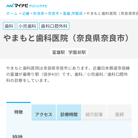
一
般
ホーム
近畿
奈良県
奈良市
富雄
,
学園前
やまもと歯科医院（奈良県奈良
ユ
歯科
小児歯科
歯科口腔外科
ー
ザ
やまもと歯科医院（奈良県奈良市）
ー
の
富雄駅
学園前駅
方
は
こ
やまもと歯科医院は奈良県奈良市にあります。近畿日本鉄道奈良線
の富雄が最寄り駅（徒歩4分）です。歯科／小児歯科／歯科口腔外
ち
科の診察をしています。
ら
医
マ
療
イ
関
ナ
特徴
アクセス
診療時間
紹介記事
医師
係
ビ
者
ク
の
リ
方
ニ
特徴