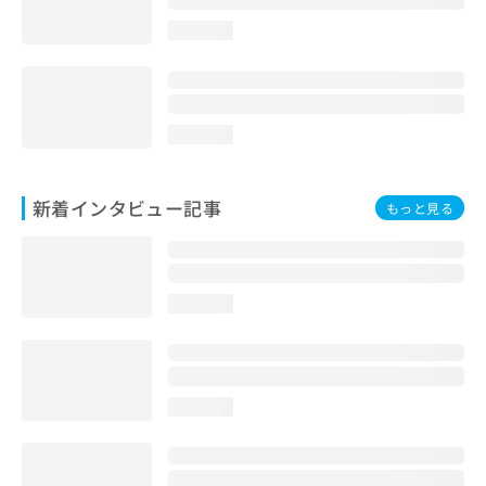
loading...
loading...
新着インタビュー記事
もっと見る
loading...
loading...