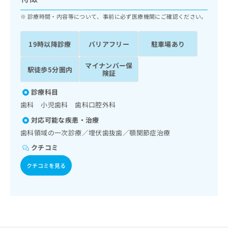
ッ
は
ク
診療時間・内容等について、事前に必ず医療機関にご確認ください。
こ
ナ
ち
ビ
ら
19時以降診療
バリアフリー
駐車場あり
に
関
広
マイナンバー保
す
広
駅徒歩5分圏内
告
険証
る
告
代
お
出
診療科目
理
問
稿
歯科 小児歯科 歯科口腔外科
店
い
の
合
の
お
対応可能な疾患・治療
わ
方
問
歯科領域の一次診療／埋伏歯抜歯／顎関節症治療
せ
い
は
クチコミ
は
合
こ
こ
わ
ち
クチコミを見る
ち
せ
ら
ら
は
こ
こち
ち
広
らは
広
ら
告
マイ
告
出
ナビ