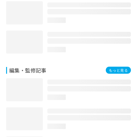
お
問
い
loading...
合
わ
せ
は
こ
loading...
ち
ら
編集・監修記事
もっと見る
loading...
loading...