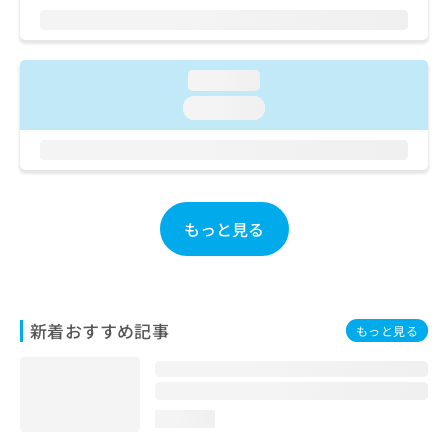
ご了
ら
み
承く
は
ださ
こ
無
い。
ち
料
loading...
ら
情
loading...
報
拡
掲
充
載
の
情
お
報
申
の
もっと見る
し
修
込
正
み
は
は
こ
こ
ち
新着おすすめ記事
もっと見る
ち
ら
ら
そ
の
loading...
他
の