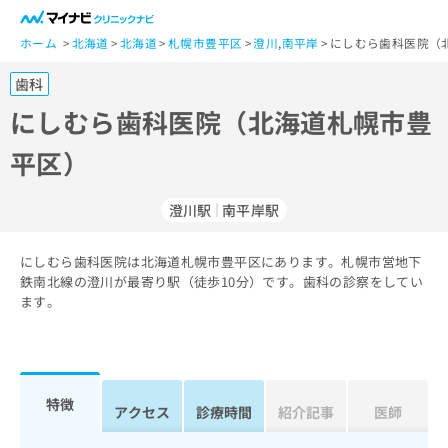
一
般
ホーム
北海道
北海道
札幌市豊平区
澄川
,
南平岸
にしむら歯科医院（
ユ
歯科
ー
ザ
にしむら歯科医院（北海道札幌市豊
ー
平区）
の
方
は
澄川駅
南平岸駅
こ
ち
にしむら歯科医院は北海道札幌市豊平区にあります。札幌市営地下
ら
鉄南北線の澄川が最寄り駅（徒歩10分）です。歯科の診察をしてい
ます。
医
マ
療
イ
関
ナ
係
ビ
者
ク
特徴
アクセス
診療時間
紹介記事
医師
の
リ
方
ニ