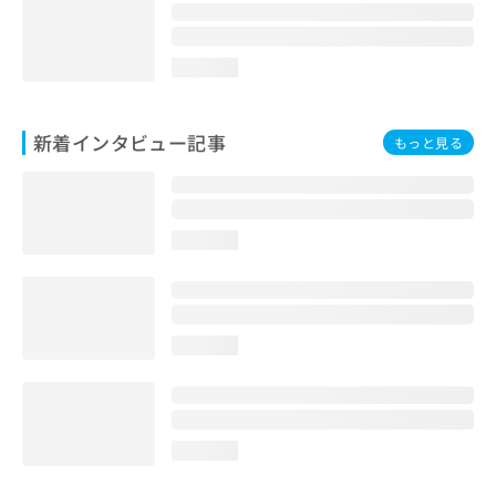
loading...
新着インタビュー記事
もっと見る
loading...
loading...
loading...