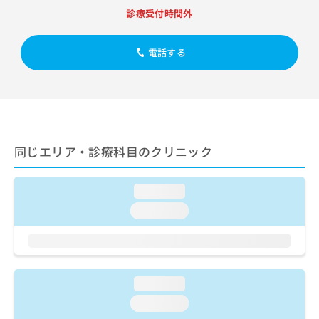
出
稿
クリ
資
診療受付時間外
稿
ニッ
の
料
クナ
の
お
の
ビサ
お
問
ご
電話する
イト
問
い
請
への
い
合
お問
求
合
合せ
わ
は
フォ
わ
せ
こ
ーム
せ
は
ち
とな
は
こ
ら
りま
こ
ち
同じエリア・診療科目のクリニック
す。
ち
ら
クリ
無
ら
ニッ
料
クの
loading...
資
情
予
料
loading...
報
約・
の
症状
拡
のご
ご
充
相談
請
の
など
求
お
はで
は
申
loading...
きま
こ
せん
し
loading...
ので
ち
込