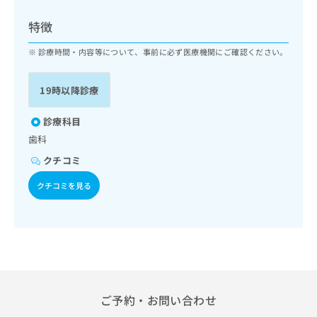
ッ
は
ク
こ
特徴
ナ
ち
ビ
診療時間・内容等について、事前に必ず医療機関にご確認ください。
ら
に
関
広
19時以降診療
す
広
告
る
告
代
お
診療科目
出
理
問
稿
歯科
店
い
の
クチコミ
合
の
お
わ
方
問
クチコミを見る
せ
い
は
は
合
こ
こ
わ
ち
ち
せ
ら
ら
は
こ
こち
ち
広
らは
広
ら
告
ご予約・お問い合わせ
マイ
告
出
ナビ