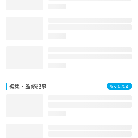
お
loading...
問
い
合
わ
せ
loading...
は
こ
ち
ら
loading...
編集・監修記事
もっと見る
loading...