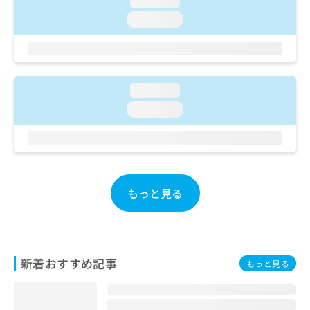
loading...
ご了
ら
み
承く
loading...
は
ださ
こ
無
い。
ち
料
ら
情
報
loading...
拡
掲
充
載
loading...
の
情
お
報
申
の
し
修
込
正
み
は
もっと見る
は
こ
こ
ち
ち
ら
ら
新着おすすめ記事
そ
もっと見る
の
他
の