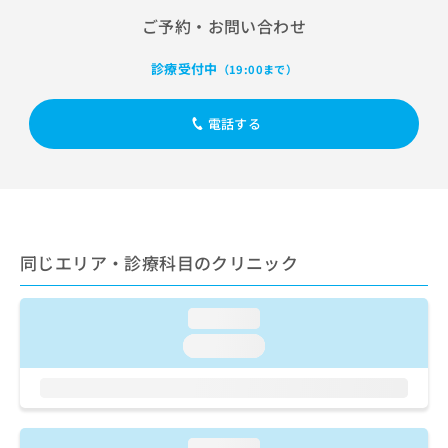
出
稿
クリ
資
ご予約・お問い合わせ
稿
ニッ
の
料
クナ
の
お
の
ビサ
お
問
診療受付中
（19:00まで）
ご
イト
問
い
請
への
い
合
お問
求
電話する
合
合せ
わ
は
フォ
わ
せ
こ
ーム
せ
は
ち
とな
は
こ
ら
りま
こ
ち
す。
ち
ら
クリ
無
ら
ニッ
料
同じエリア・診療科目のクリニック
クの
資
情
予
料
報
約・
の
症状
拡
loading...
のご
ご
充
loading...
相談
請
の
など
求
お
はで
は
申
きま
こ
せん
し
ので
ち
込