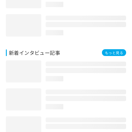
loading...
loading...
新着インタビュー記事
もっと見る
loading...
loading...