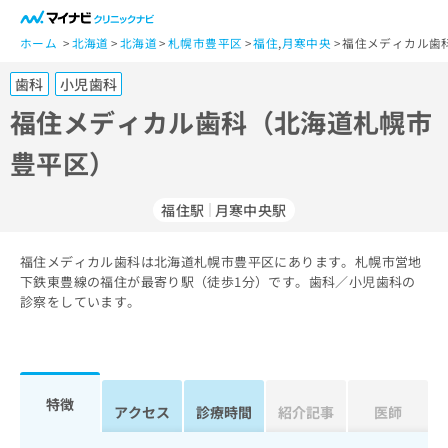
一
般
ホーム
北海道
北海道
札幌市豊平区
福住
,
月寒中央
福住メディカル歯
ユ
歯科
小児歯科
ー
ザ
福住メディカル歯科（北海道札幌市
ー
豊平区）
の
方
は
福住駅
月寒中央駅
こ
ち
福住メディカル歯科は北海道札幌市豊平区にあります。札幌市営地
ら
下鉄東豊線の福住が最寄り駅（徒歩1分）です。歯科／小児歯科の
診察をしています。
医
マ
療
イ
関
ナ
係
ビ
者
ク
特徴
アクセス
診療時間
紹介記事
医師
の
リ
方
ニ