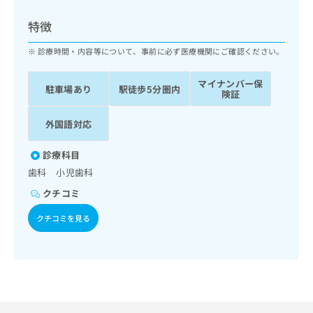
ッ
は
ク
こ
特徴
ナ
ち
ビ
診療時間・内容等について、事前に必ず医療機関にご確認ください。
ら
に
関
マイナンバー保
広
駐車場あり
駅徒歩5分圏内
す
広
険証
告
る
告
代
お
出
外国語対応
理
問
稿
店
い
の
診療科目
合
の
お
歯科 小児歯科
わ
方
問
せ
い
は
クチコミ
は
合
こ
こ
クチコミを見る
わ
ち
ち
せ
ら
ら
は
こ
こち
ち
広
らは
広
ら
告
マイ
告
出
ナビ