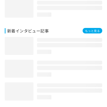
loading...
新着インタビュー記事
もっと見る
loading...
loading...
loading...