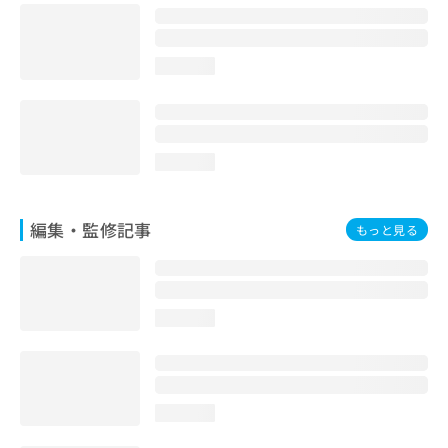
お
問
い
loading...
合
わ
せ
は
こ
loading...
ち
ら
編集・監修記事
もっと見る
loading...
loading...