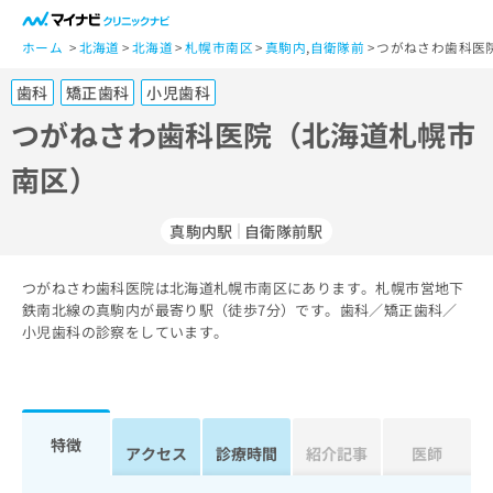
一
般
ホーム
北海道
北海道
札幌市南区
真駒内
,
自衛隊前
つがねさわ歯科医
ユ
歯科
矯正歯科
小児歯科
ー
ザ
つがねさわ歯科医院（北海道札幌市
ー
南区）
の
方
は
真駒内駅
自衛隊前駅
こ
ち
つがねさわ歯科医院は北海道札幌市南区にあります。札幌市営地下
ら
鉄南北線の真駒内が最寄り駅（徒歩7分）です。歯科／矯正歯科／
小児歯科の診察をしています。
医
マ
療
イ
関
ナ
係
ビ
者
ク
特徴
アクセス
診療時間
紹介記事
医師
の
リ
方
ニ