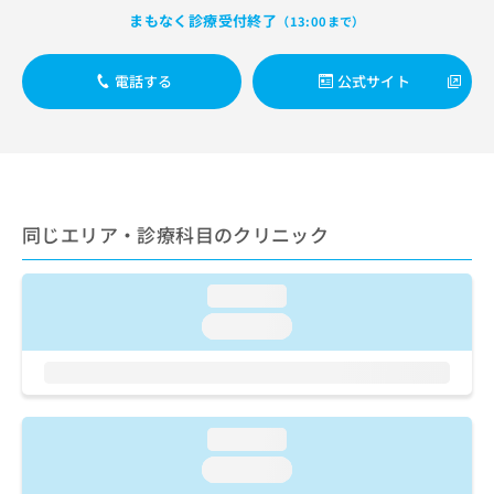
出
稿
クリ
資
まもなく診療受付終了
（13:00まで）
稿
ニッ
の
料
クナ
の
お
の
ビサ
お
問
ご
電話する
公式サイト
イト
問
い
請
への
い
合
お問
求
合
合せ
わ
は
フォ
わ
せ
こ
ーム
せ
は
ち
とな
は
こ
ら
りま
こ
ち
同じエリア・診療科目のクリニック
す。
ち
ら
クリ
無
ら
ニッ
料
クの
loading...
資
情
予
料
loading...
報
約・
の
症状
拡
のご
ご
充
相談
請
の
など
求
お
はで
は
申
loading...
きま
こ
せん
し
loading...
ので
ち
込