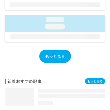
ご了
ら
み
承く
は
ださ
こ
無
い。
ち
料
loading...
ら
情
loading...
報
拡
掲
充
載
の
情
お
報
申
の
もっと見る
し
修
込
正
み
は
は
こ
こ
ち
新着おすすめ記事
もっと見る
ち
ら
ら
そ
の
loading...
他
の