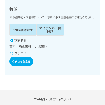
ッ
は
ク
こ
特徴
ナ
ち
ビ
診療時間・内容等について、事前に必ず医療機関にご確認ください。
ら
に
関
マイナンバー保
広
19時以降診療
す
広
険証
告
る
告
代
お
診療科目
出
理
問
稿
歯科 矯正歯科 小児歯科
店
い
の
クチコミ
合
の
お
わ
方
問
クチコミを見る
せ
い
は
は
合
こ
こ
わ
ち
ち
せ
ら
ら
は
こ
こち
ち
広
らは
広
ら
告
ご予約・お問い合わせ
マイ
告
出
ナビ