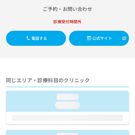
出
稿
クリ
資
稿
ニッ
ご予約・お問い合わせ
の
料
クナ
の
お
の
ビサ
お
問
ご
診療受付時間外
イト
問
い
請
への
い
合
お問
求
合
電話する
公式サイト
合せ
わ
は
フォ
わ
せ
こ
ーム
せ
は
ち
とな
は
こ
ら
りま
こ
ち
す。
ち
ら
クリ
無
ら
ニッ
料
同じエリア・診療科目のクリニック
クの
資
情
予
料
報
約・
の
症状
拡
loading...
のご
ご
充
相談
loading...
請
の
など
求
お
はで
は
申
きま
こ
せん
し
ので
ち
込