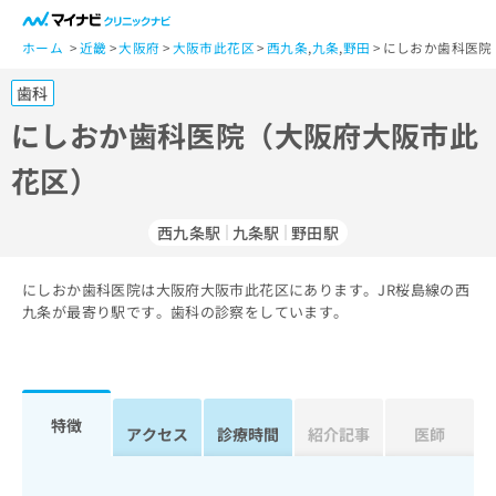
一
般
ホーム
近畿
大阪府
大阪市此花区
西九条
,
九条
,
野田
にしおか歯科医院
ユ
歯科
ー
ザ
にしおか歯科医院（大阪府大阪市此
ー
花区）
の
方
は
西九条駅
九条駅
野田駅
こ
ち
にしおか歯科医院は大阪府大阪市此花区にあります。JR桜島線の西
ら
九条が最寄り駅です。歯科の診察をしています。
医
マ
療
イ
関
ナ
係
ビ
特徴
アクセス
診療時間
紹介記事
医師
者
ク
の
リ
方
ニ