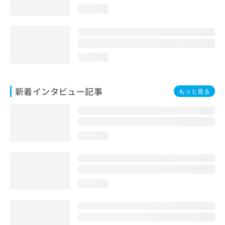
loading...
loading...
新着インタビュー記事
もっと見る
loading...
loading...