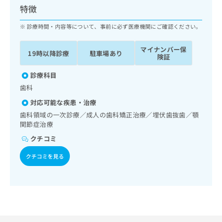
ッ
は
特徴
ク
こ
ナ
診療時間・内容等について、事前に必ず医療機関にご確認ください。
ち
ビ
ら
に
マイナンバー保
19時以降診療
駐車場あり
関
険証
広
す
広
告
る
診療科目
告
代
お
出
歯科
理
問
稿
対応可能な疾患・治療
店
い
の
合
の
歯科領域の一次診療／成人の歯科矯正治療／埋伏歯抜歯／顎
お
わ
関節症治療
方
問
せ
い
は
クチコミ
は
合
こ
こ
わ
クチコミを見る
ち
ち
せ
ら
ら
は
こ
こち
ち
広
らは
広
ら
告
マイ
告
出
ナビ