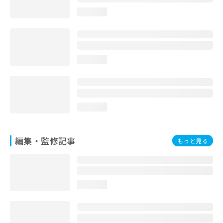
お
loading...
問
い
合
わ
せ
loading...
は
こ
ち
ら
loading...
編集・監修記事
もっと見る
loading...