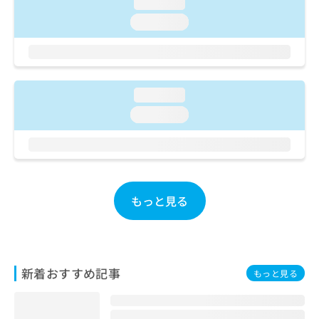
ご了
loading...
ら
み
承く
は
loading...
ださ
こ
無
い。
ち
料
ら
情
報
拡
loading...
掲
充
載
loading...
の
情
お
報
申
の
し
修
込
正
み
は
もっと見る
は
こ
こ
ち
ち
ら
ら
新着おすすめ記事
そ
もっと見る
の
他
の