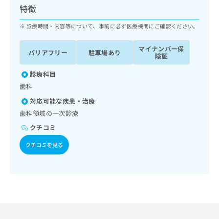
ッ
は
特徴
ク
こ
ナ
診療時間・内容等について、事前に必ず医療機関にご確認ください。
ち
ビ
ら
に
マイナンバー保
バリアフリー
駐車場あり
関
険証
広
す
広
告
る
診療科目
告
代
お
出
歯科
理
問
稿
対応可能な疾患・治療
店
い
の
合
の
歯科領域の一次診療
お
わ
方
問
クチコミ
せ
い
は
は
合
クチコミを見る
こ
こ
わ
ち
ち
せ
ら
ら
は
こ
こち
ち
広
らは
広
ら
告
マイ
告
出
ナビ