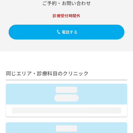
出
ご予約・お問い合わせ
稿
クリ
資
稿
ニッ
の
料
クナ
の
お
の
診療受付時間外
ビサ
お
問
ご
イト
問
い
請
への
い
電話する
合
お問
求
合
合せ
わ
は
フォ
わ
せ
こ
ーム
せ
は
ち
とな
は
こ
ら
りま
こ
ち
す。
ち
ら
クリ
無
同じエリア・診療科目のクリニック
ら
ニッ
料
クの
資
情
予
料
報
約・
loading...
の
症状
拡
loading...
のご
ご
充
相談
請
の
など
求
お
はで
は
申
きま
こ
せん
し
loading...
ので
ち
込