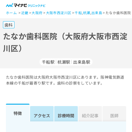
一
般
ホーム
近畿
大阪府
大阪市西淀川区
千船
,
杭瀬
,
出来島
たなか歯科医院
ユ
歯科
ー
ザ
たなか歯科医院（大阪府大阪市西淀
ー
川区）
の
方
は
千船駅
杭瀬駅
出来島駅
こ
ち
たなか歯科医院は大阪府大阪市西淀川区にあります。阪神電気鉄道
ら
本線の千船が最寄り駅です。歯科の診察をしています。
医
マ
療
イ
関
ナ
係
ビ
特徴
アクセス
診療時間
紹介記事
医師
者
ク
の
リ
方
ニ