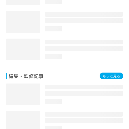
loading...
お
問
い
合
わ
loading...
せ
は
こ
ち
ら
loading...
編集・監修記事
もっと見る
loading...
loading...