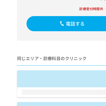
せ
こち
ち
らは
は
診療受付時間外
マイ
こ
ら
ナビ
ち
クリ
ら
ニッ
電話する
クナ
広
ビサ
広
資
イト
告
告
への
料
出
出
お問
の
稿
合せ
稿
ご
の
フォ
の
請
お
ーム
お
求
問
とな
同じエリア・診療科目のクリニック
問
りま
は
い
い
す。
こ
合
合
クリ
ち
わ
ニッ
わ
ら
せ
クの
せ
は
予
は
約・
こ
こ
無
症状
ち
ち
のご
料
ら
相談
ら
情
など
報
はで