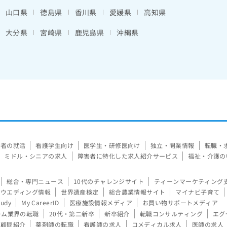
山口県
徳島県
香川県
愛媛県
高知県
大分県
宮崎県
鹿児島県
沖縄県
験者の就活
看護学生向け
医学生・研修医向け
独立・開業情報
転職・
ミドル・シニアの求人
障害者に特化した求人紹介サービス
福祉・介護の
総合・専門ニュース
10代のチャレンジサイト
ティーンマーケティング
ウエディング情報
世界遺産検定
総合農業情報サイト
マイナビ子育て
tudy
My CareerID
医療施設情報メディア
お買い物サポートメディア
ーム業界の転職
20代・第二新卒
新卒紹介
転職コンサルティング
エグ
顧問紹介
薬剤師の転職
看護師の求人
コメディカル求人
医師の求人