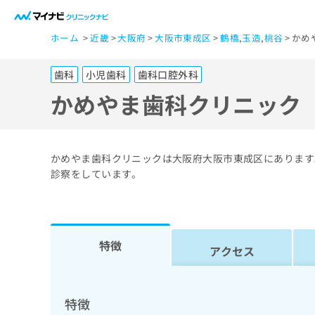
一
ホーム
近畿
大阪府
大阪市東成区
鶴橋
,
玉造
,
桃谷
かめ
般
ユ
歯科
小児歯科
歯科口腔外科
ー
ザ
かめやま歯科クリニック
ー
の
方
かめやま歯科クリニックは大阪府大阪市東成区にあります
は
診察をしています。
こ
ち
ら
特徴
アクセス
医
マ
療
イ
ナ
関
特徴
ビ