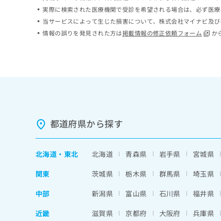
ち
み
実際に検索された医療機関で受診を希望される場合は、必ず医療
ら
は
当サービスによって生じた損害について、株式会社マイナビ及び
こ
情報の誤りを発見された方は
掲載情報の修正依頼フォーム
か
ち
そ
ら
の
他
の
お
問
い
合
都道府県から探す
わ
せ
は
北海道
・
東北
北海道
青森県
岩手県
宮城県
こ
ち
関東
茨城県
栃木県
群馬県
埼玉県
ら
中部
新潟県
富山県
石川県
福井県
近畿
滋賀県
京都府
大阪府
兵庫県