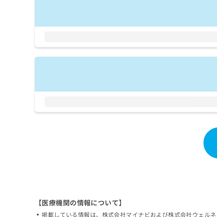
拡
資
きま
充
料
せん
の
ので
の
ご了
お
ご
承く
申
請
ださ
し
求
い。
込
は
み
こ
は
ち
こ
ら
ち
ら
無
料
掲
情
載
報
情
拡
報
充
の
の
修
お
正
申
【医療機関の情報について】
は
し
掲載している情報は、株式会社マイナビおよび株式会社ウェルネ
こ
込