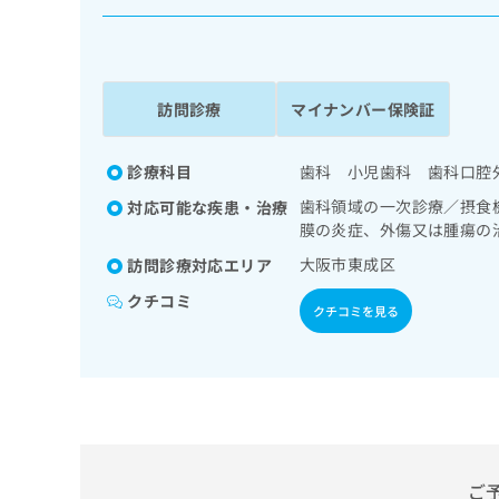
係
ク
者
リ
の
ニ
ッ
方
ク
訪問診療
マイナンバー保険証
は
ナ
こ
ビ
ち
診療科目
歯科 小児歯科 歯科口腔
に
関
ら
歯科領域の一次診療／摂食
対応可能な疾患・治療
す
膜の炎症、外傷又は腫瘍の
る
お
大阪市東成区
訪問診療対応エリア
広
広
問
告
クチコミ
告
い
クチコミを見る
出
代
合
稿
わ
理
の
せ
店
お
は
の
問
こ
い
方
ち
合
ら
は
わ
ご
こ