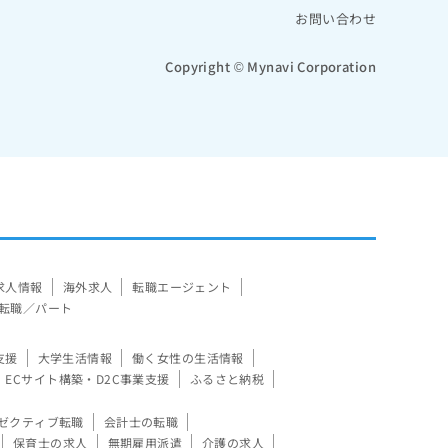
お問い合わせ
Copyright © Mynavi Corporation
求人情報
海外求人
転職エージェント
転職／パート
支援
大学生活情報
働く女性の生活情報
ECサイト構築・D2C事業支援
ふるさと納税
ゼクティブ転職
会計士の転職
保育士の求人
無期雇用派遣
介護の求人