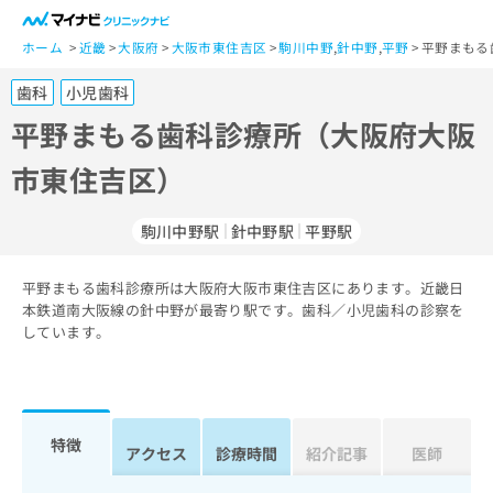
一
般
ホーム
近畿
大阪府
大阪市東住吉区
駒川中野
,
針中野
,
平野
平野まもる
ユ
歯科
小児歯科
ー
ザ
平野まもる歯科診療所（大阪府大阪
ー
市東住吉区）
の
方
は
駒川中野駅
針中野駅
平野駅
こ
ち
平野まもる歯科診療所は大阪府大阪市東住吉区にあります。近畿日
ら
本鉄道南大阪線の針中野が最寄り駅です。歯科／小児歯科の診察を
しています。
医
マ
療
イ
関
ナ
係
ビ
者
ク
特徴
アクセス
診療時間
紹介記事
医師
の
リ
方
ニ