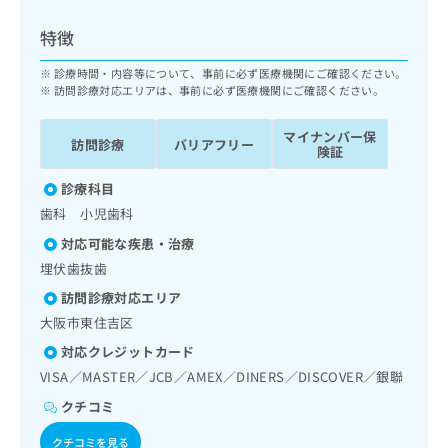
ッ
は
ク
こ
特徴
ナ
ち
ビ
診療時間・内容等について、事前に必ず医療機関にご確認ください。
ら
に
訪問診療対応エリアは、事前に必ず医療機関にご確認ください。
関
広
す
広
マイナンバー保
告
訪問診療
バリアフリー
る
険証
告
代
お
出
理
診療科目
問
稿
店
い
の
歯科 小児歯科
合
の
お
対応可能な疾患・治療
わ
方
問
埋伏歯抜歯
せ
い
は
は
合
こ
訪問診療対応エリア
こ
わ
ち
大阪市東住吉区
ち
せ
ら
ら
対応クレジットカード
は
こ
VISA／MASTER／JCB／AMEX／DINERS／DISCOVER／銀聯
こち
ち
広
らは
クチコミ
広
ら
告
マイ
告
出
ナビ
クチコミを見る