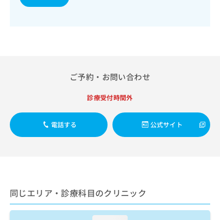
出
稿
クリ
資
稿
ニッ
の
料
クナ
の
お
の
ビサ
お
問
ご
イト
問
い
請
への
い
合
お問
求
合
合せ
わ
は
フォ
わ
せ
こ
ご予約・お問い合わせ
ーム
せ
は
ち
とな
は
こ
ら
りま
診療受付時間外
こ
ち
す。
ち
ら
クリ
無
ら
ニッ
電話する
公式サイト
料
クの
資
情
予
料
報
約・
の
症状
拡
のご
ご
充
相談
請
の
など
求
お
はで
同じエリア・診療科目のクリニック
は
申
きま
こ
せん
し
ので
ち
込