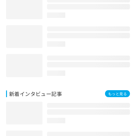
loading...
loading...
loading...
新着インタビュー記事
もっと見る
loading...