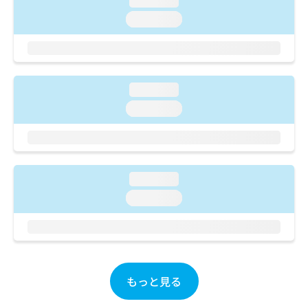
loading...
ご了
ら
み
承く
loading...
は
ださ
こ
無
い。
ち
料
ら
情
報
loading...
拡
掲
充
載
loading...
の
情
お
報
申
の
し
修
込
正
loading...
み
は
loading...
は
こ
こ
ち
ち
ら
ら
そ
の
もっと見る
他
の