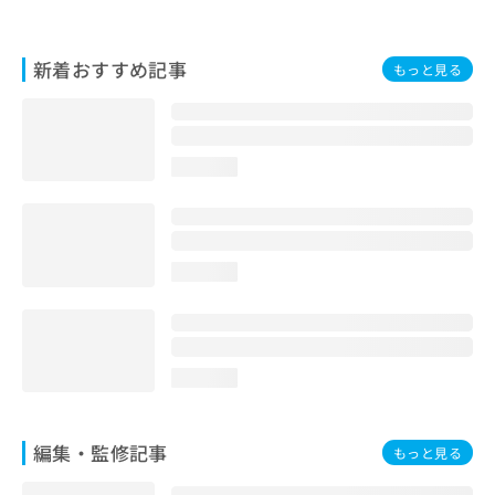
お
問
い
新着おすすめ記事
もっと見る
合
わ
せ
は
loading...
こ
ち
ら
loading...
loading...
編集・監修記事
もっと見る