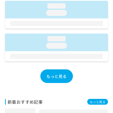
ご了
ら
み
承く
loading...
は
ださ
こ
loading...
無
い。
ち
料
ら
情
報
拡
掲
充
loading...
載
の
情
loading...
お
報
申
の
し
修
込
正
み
は
は
こ
もっと見る
こ
ち
ち
ら
ら
そ
新着おすすめ記事
の
もっと見る
他
の