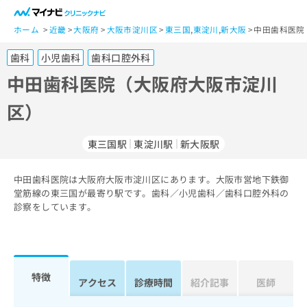
一
般
ホーム
近畿
大阪府
大阪市淀川区
東三国
,
東淀川
,
新大阪
中田歯科医院
ユ
歯科
小児歯科
歯科口腔外科
ー
ザ
中田歯科医院（大阪府大阪市淀川
ー
区）
の
方
は
東三国駅
東淀川駅
新大阪駅
こ
ち
中田歯科医院は大阪府大阪市淀川区にあります。大阪市営地下鉄御
ら
堂筋線の東三国が最寄り駅です。歯科／小児歯科／歯科口腔外科の
診察をしています。
医
マ
療
イ
関
ナ
係
ビ
者
ク
特徴
アクセス
診療時間
紹介記事
医師
の
リ
方
ニ