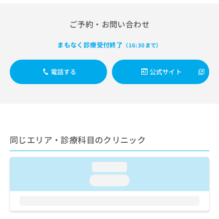
出
稿
クリ
資
稿
ニッ
の
料
クナ
の
ご予約・お問い合わせ
お
の
ビサ
お
問
ご
イト
問
い
請
まもなく診療受付終了
への
（16:30まで）
い
合
お問
求
合
合せ
わ
は
フォ
わ
電話する
公式サイト
せ
こ
ーム
せ
は
ち
とな
は
こ
ら
りま
こ
ち
す。
ち
ら
クリ
無
ら
ニッ
料
クの
資
情
予
同じエリア・診療科目のクリニック
料
報
約・
の
症状
拡
のご
ご
充
loading...
相談
請
の
など
loading...
求
お
はで
は
申
きま
こ
せん
し
ので
ち
込