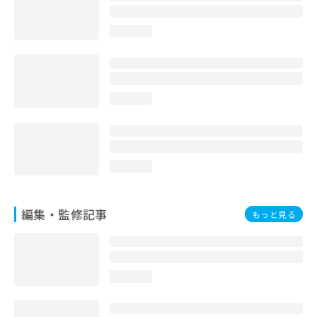
お
問
loading...
い
合
わ
せ
は
loading...
こ
ち
ら
loading...
編集・監修記事
もっと見る
loading...