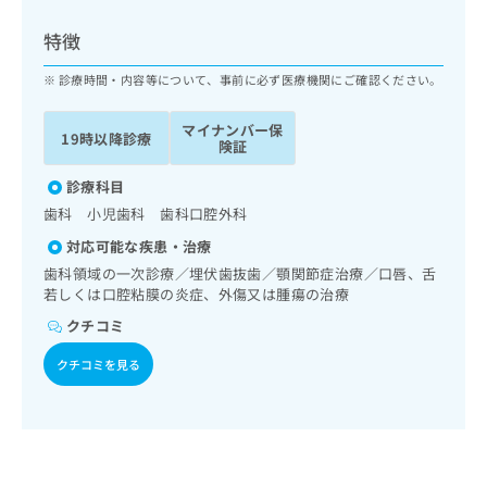
ッ
は
ク
こ
特徴
ナ
ち
ビ
診療時間・内容等について、事前に必ず医療機関にご確認ください。
ら
に
関
マイナンバー保
広
19時以降診療
す
広
険証
告
る
告
代
お
診療科目
出
理
問
稿
歯科 小児歯科 歯科口腔外科
店
い
の
対応可能な疾患・治療
合
の
お
わ
歯科領域の一次診療／埋伏歯抜歯／顎関節症治療／口唇、舌
方
問
せ
若しくは口腔粘膜の炎症、外傷又は腫瘍の治療
い
は
は
合
こ
クチコミ
こ
わ
ち
ち
せ
クチコミを見る
ら
ら
は
こ
こち
ち
広
らは
広
ら
告
マイ
告
出
ナビ