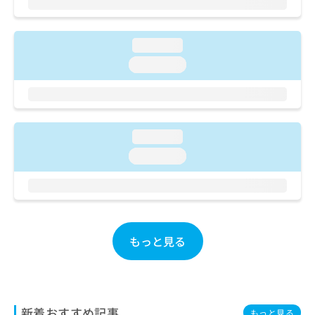
ご了
ら
み
承く
は
ださ
こ
無
い。
loading...
ち
料
ら
loading...
情
報
拡
掲
充
載
の
情
お
loading...
報
申
の
loading...
し
修
込
正
み
は
は
こ
こ
ち
ち
ら
もっと見る
ら
そ
の
他
の
新着おすすめ記事
もっと見る