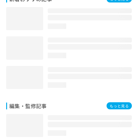
お
問
い
合
loading...
わ
せ
は
こ
ち
loading...
ら
loading...
編集・監修記事
もっと見る
loading...