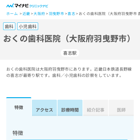
一
般
ホーム
近畿
大阪府
羽曳野市
喜志
おくの歯科医院（大阪府羽曳野市 
ユ
歯科
小児歯科
ー
ザ
おくの歯科医院（大阪府羽曳野市）
ー
の
喜志駅
方
は
こ
おくの歯科医院は大阪府羽曳野市にあります。近畿日本鉄道長野線
の喜志が最寄り駅です。歯科／小児歯科の診察をしています。
ち
ら
医
マ
療
イ
特徴
アクセス
診療時間
紹介記事
医師
関
ナ
係
ビ
者
ク
の
リ
特徴
方
ニ