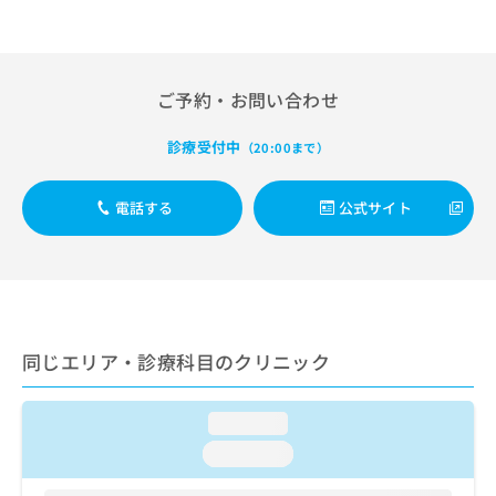
出
稿
クリ
資
稿
ニッ
の
料
クナ
の
お
の
ビサ
お
問
ご
イト
問
ご予約・お問い合わせ
い
請
への
い
合
お問
求
合
合せ
わ
は
診療受付中
（20:00まで）
フォ
わ
せ
こ
ーム
せ
は
ち
とな
は
電話する
公式サイト
こ
ら
りま
こ
ち
す。
ち
ら
クリ
無
ら
ニッ
料
クの
資
情
予
料
報
約・
の
症状
拡
同じエリア・診療科目のクリニック
のご
ご
充
相談
請
の
など
求
お
loading...
はで
は
申
きま
loading...
こ
せん
し
ので
ち
込