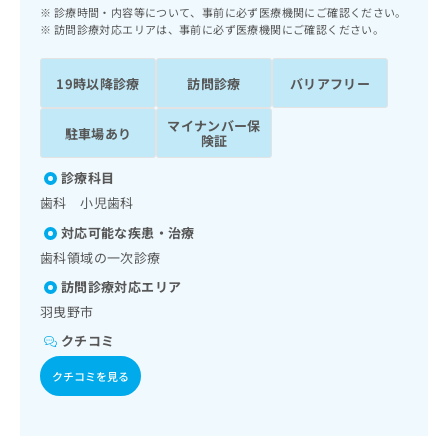
ッ
は
診療時間・内容等について、事前に必ず医療機関にご確認ください。
ク
訪問診療対応エリアは、事前に必ず医療機関にご確認ください。
こ
ナ
ち
ビ
ら
19時以降診療
訪問診療
バリアフリー
に
関
広
マイナンバー保
す
駐車場あり
広
険証
告
る
告
代
お
出
診療科目
理
問
稿
歯科 小児歯科
店
い
の
合
の
対応可能な疾患・治療
お
わ
方
問
歯科領域の一次診療
せ
い
は
訪問診療対応エリア
は
合
こ
こ
羽曳野市
わ
ち
ち
せ
クチコミ
ら
ら
は
こ
クチコミを見る
こち
ち
広
らは
広
ら
告
マイ
告
出
ナビ