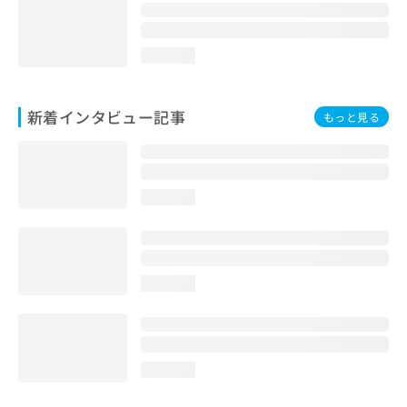
loading...
新着インタビュー記事
もっと見る
loading...
loading...
loading...