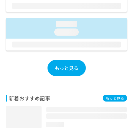
ご了
ら
み
承く
は
ださ
こ
無
い。
ち
料
loading...
ら
情
loading...
報
拡
掲
充
載
の
情
お
報
申
の
もっと見る
し
修
込
正
み
は
は
こ
こ
ち
新着おすすめ記事
もっと見る
ち
ら
ら
そ
の
loading...
他
の