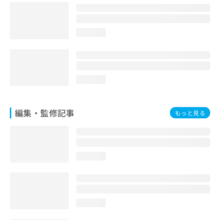
お
問
い
loading...
合
わ
せ
は
こ
loading...
ち
ら
編集・監修記事
もっと見る
loading...
loading...