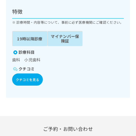
ッ
は
ク
こ
特徴
ナ
ち
ビ
診療時間・内容等について、事前に必ず医療機関にご確認ください。
ら
に
関
マイナンバー保
広
19時以降診療
す
広
険証
告
る
告
代
お
診療科目
出
理
問
稿
歯科 小児歯科
店
い
の
クチコミ
合
の
お
わ
方
問
クチコミを見る
せ
い
は
は
合
こ
こ
わ
ち
ち
せ
ら
ら
は
こ
こち
ち
広
らは
広
ら
告
ご予約・お問い合わせ
マイ
告
出
ナビ