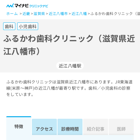
一
般
ホーム
近畿
滋賀県
近江八幡市
近江八幡
ふるかわ歯科クリニック（滋
ユ
歯科
小児歯科
ー
ザ
ふるかわ歯科クリニック（滋賀県近
ー
江八幡市）
の
方
は
近江八幡駅
こ
ち
ふるかわ歯科クリニックは滋賀県近江八幡市にあります。JR東海道
ら
線(米原～神戸)の近江八幡が最寄り駅です。歯科／小児歯科の診察
をしています。
医
マ
療
イ
関
ナ
係
ビ
者
ク
特徴
アクセス
診療時間
紹介記事
医師
の
リ
方
ニ