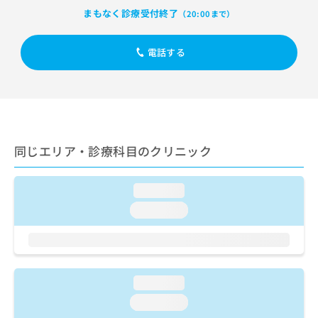
出
稿
クリ
資
まもなく診療受付終了
（20:00まで）
稿
ニッ
の
料
クナ
の
お
の
ビサ
お
問
ご
電話する
イト
問
い
請
への
い
合
お問
求
合
合せ
わ
は
フォ
わ
せ
こ
ーム
せ
は
ち
とな
は
こ
ら
りま
こ
ち
同じエリア・診療科目のクリニック
す。
ち
ら
クリ
無
ら
ニッ
料
クの
loading...
資
情
予
料
loading...
報
約・
の
症状
拡
のご
ご
充
相談
請
の
など
求
お
はで
は
申
loading...
きま
こ
せん
し
loading...
ので
ち
込