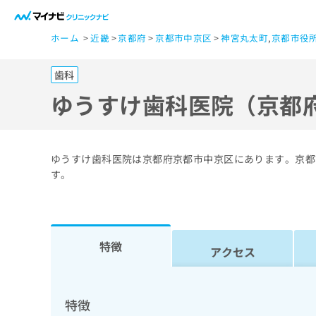
一
ホーム
近畿
京都府
京都市中京区
神宮丸太町
,
京都市役
般
ユ
歯科
ー
ザ
ゆうすけ歯科医院（京都
ー
の
方
ゆうすけ歯科医院は京都府京都市中京区にあります。京都
は
す。
こ
ち
ら
特徴
アクセス
医
マ
療
イ
ナ
関
特徴
ビ