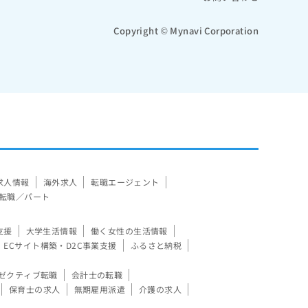
Copyright © Mynavi Corporation
求人情報
海外求人
転職エージェント
転職／パート
支援
大学生活情報
働く女性の生活情報
ECサイト構築・D2C事業支援
ふるさと納税
ゼクティブ転職
会計士の転職
保育士の求人
無期雇用派遣
介護の求人