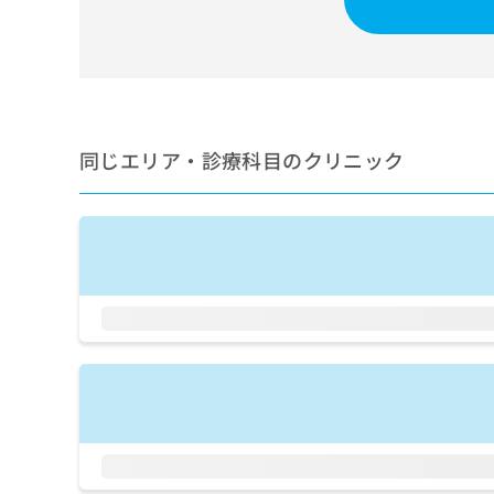
せ
こち
ち
らは
は
マイ
こ
ら
ナビ
ち
クリ
ら
ニッ
クナ
広
ビサ
広
資
イト
同じエリア・診療科目のクリニック
告
告
への
料
出
出
お問
の
稿
合せ
稿
ご
の
フォ
の
請
お
ーム
お
求
問
とな
問
りま
は
い
い
す。
こ
合
合
クリ
ち
わ
ニッ
わ
ら
せ
クの
せ
は
予
は
約・
こ
こ
無
症状
ち
ち
のご
料
ら
相談
ら
情
など
報
はで