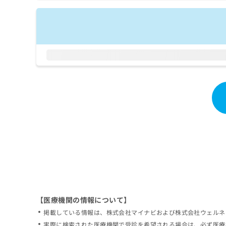
拡
資
きま
充
料
せん
の
ので
の
ご了
お
ご
承く
申
請
ださ
し
求
い。
込
は
み
こ
は
ち
こ
ら
ち
ら
無
料
掲
情
載
報
情
拡
報
充
の
の
修
お
【医療機関の情報について】
正
申
掲載している情報は、株式会社マイナビおよび株式会社ウェルネ
は
し
こ
実際に検索された医療機関で受診を希望される場合は、必ず医療
込