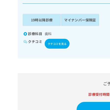
係
ク
者
リ
の
ニ
ッ
方
19時以降診療
マイナンバー保険証
ク
は
ナ
こ
ビ
診療科目
歯科
ち
に
クチコミ
関
ら
クチコミを見る
す
る
お
広
広
問
告
告
い
出
代
合
稿
わ
理
の
せ
ご
店
お
は
の
問
こ
診療受付時間
い
方
ち
合
ら
は
わ
こ