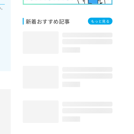
い。
新着おすすめ記事
もっと見る
loading...
loading...
loading...