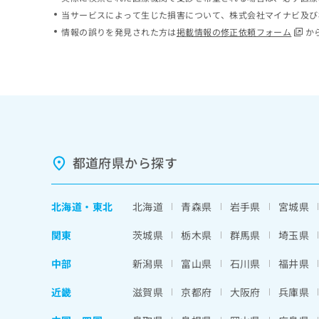
ち
み
当サービスによって生じた損害について、株式会社マイナビ及び
ら
は
情報の誤りを発見された方は
掲載情報の修正依頼フォーム
か
こ
ち
そ
ら
の
他
の
お
問
い
都道府県から探す
合
わ
せ
北海道
・
東北
北海道
青森県
岩手県
宮城県
は
こ
関東
茨城県
栃木県
群馬県
埼玉県
ち
ら
中部
新潟県
富山県
石川県
福井県
近畿
滋賀県
京都府
大阪府
兵庫県