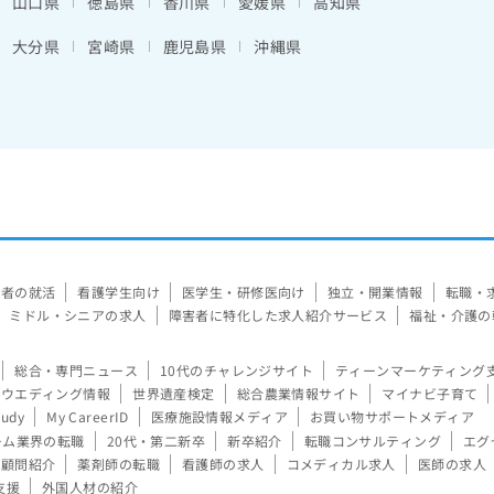
山口県
徳島県
香川県
愛媛県
高知県
大分県
宮崎県
鹿児島県
沖縄県
験者の就活
看護学生向け
医学生・研修医向け
独立・開業情報
転職・
ミドル・シニアの求人
障害者に特化した求人紹介サービス
福祉・介護の
総合・専門ニュース
10代のチャレンジサイト
ティーンマーケティング
ウエディング情報
世界遺産検定
総合農業情報サイト
マイナビ子育て
tudy
My CareerID
医療施設情報メディア
お買い物サポートメディア
ーム業界の転職
20代・第二新卒
新卒紹介
転職コンサルティング
エグ
顧問紹介
薬剤師の転職
看護師の求人
コメディカル求人
医師の求人
支援
外国人材の紹介