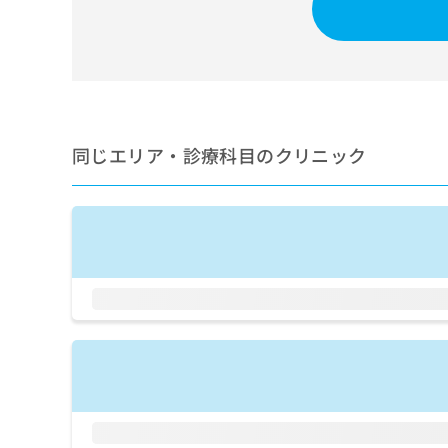
せ
こち
ち
らは
は
マイ
こ
ら
ナビ
ち
クリ
ら
ニッ
クナ
広
ビサ
広
資
イト
告
同じエリア・診療科目のクリニック
告
への
料
出
出
お問
の
稿
合せ
稿
ご
の
フォ
の
請
お
ーム
お
求
問
とな
問
りま
は
い
い
す。
こ
合
合
クリ
ち
わ
ニッ
わ
ら
せ
クの
せ
は
予
は
約・
こ
こ
無
症状
ち
ち
のご
料
ら
相談
ら
情
など
報
はで