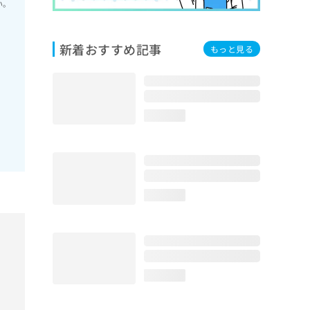
い。
新着おすすめ記事
もっと見る
loading...
loading...
loading...