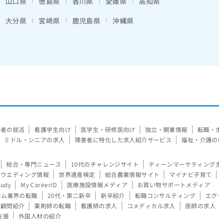
山口県
徳島県
香川県
愛媛県
高知県
大分県
宮崎県
鹿児島県
沖縄県
験者の就活
看護学生向け
医学生・研修医向け
独立・開業情報
転職・
ミドル・シニアの求人
障害者に特化した求人紹介サービス
福祉・介護の
総合・専門ニュース
10代のチャレンジサイト
ティーンマーケティング
ウエディング情報
世界遺産検定
総合農業情報サイト
マイナビ子育て
tudy
My CareerID
医療施設情報メディア
お買い物サポートメディア
ーム業界の転職
20代・第二新卒
新卒紹介
転職コンサルティング
エグ
顧問紹介
薬剤師の転職
看護師の求人
コメディカル求人
医師の求人
支援
外国人材の紹介