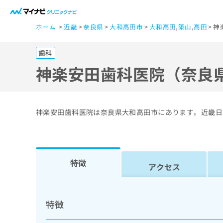
一
ホーム
近畿
奈良県
大和高田市
大和高田
,
築山
,
高田
神
般
ユ
歯科
ー
ザ
神楽安田歯科医院（奈良
ー
の
方
神楽安田歯科医院は奈良県大和高田市にあります。近畿日
は
こ
ち
ら
特徴
アクセス
医
マ
療
イ
特徴
ナ
関
ビ