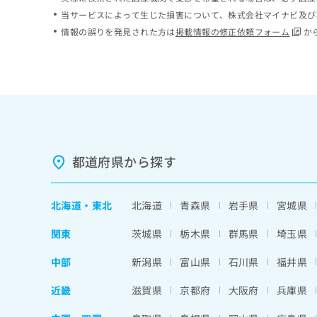
ち
み
当サービスによって生じた損害について、株式会社マイナビ及び
ら
は
情報の誤りを発見された方は
掲載情報の修正依頼フォーム
か
こ
ち
そ
ら
の
他
の
お
問
い
都道府県から探す
合
わ
せ
北海道
・
東北
北海道
青森県
岩手県
宮城県
は
こ
関東
茨城県
栃木県
群馬県
埼玉県
ち
ら
中部
新潟県
富山県
石川県
福井県
近畿
滋賀県
京都府
大阪府
兵庫県