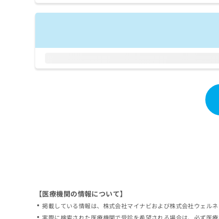
拡
資
きま
充
料
せん
の
ので
の
ご了
お
ご
承く
申
請
ださ
し
求
い。
込
は
み
こ
は
ち
こ
ら
ち
ら
無
料
掲
情
載
報
情
拡
報
充
の
の
修
お
【医療機関の情報について】
正
申
掲載している情報は、株式会社マイナビおよび株式会社ウェルネ
は
し
こ
実際に検索された医療機関で受診を希望される場合は、必ず医療
込