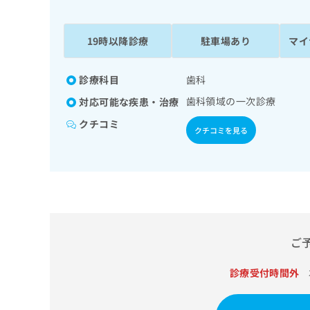
係
ク
者
リ
の
ニ
19時以降診療
駐車場あり
マイ
ッ
方
ク
は
ナ
診療科目
歯科
こ
ビ
歯科領域の一次診療
対応可能な疾患・治療
ち
に
関
ら
クチコミ
クチコミを見る
す
る
お
広
広
問
告
告
い
出
代
合
稿
わ
理
の
せ
店
ご
お
は
の
問
こ
い
診療受付時間外
方
ち
合
ら
は
わ
こ