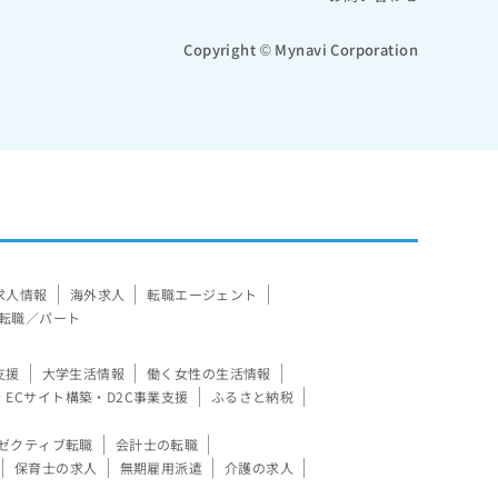
Copyright © Mynavi Corporation
求人情報
海外求人
転職エージェント
転職／パート
支援
大学生活情報
働く女性の生活情報
ECサイト構築・D2C事業支援
ふるさと納税
ゼクティブ転職
会計士の転職
保育士の求人
無期雇用派遣
介護の求人