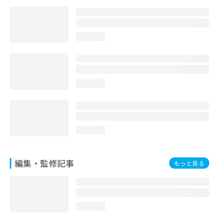
お
問
い
合
loading...
わ
せ
は
こ
loading...
ち
ら
loading...
編集・監修記事
もっと見る
loading...