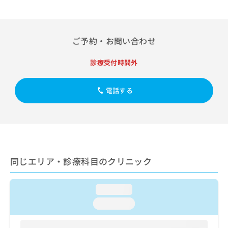
出
稿
クリ
資
稿
ニッ
の
料
クナ
の
お
の
ビサ
お
問
ご
イト
ご予約・お問い合わせ
問
い
請
への
い
合
お問
求
診療受付時間外
合
合せ
わ
は
フォ
わ
せ
こ
ーム
せ
は
ち
電話する
とな
は
こ
ら
りま
こ
ち
す。
ち
ら
クリ
無
ら
ニッ
料
クの
資
情
予
料
報
約・
同じエリア・診療科目のクリニック
の
症状
拡
のご
ご
充
相談
請
の
など
loading...
求
お
はで
は
申
きま
loading...
こ
せん
し
ので
ち
込