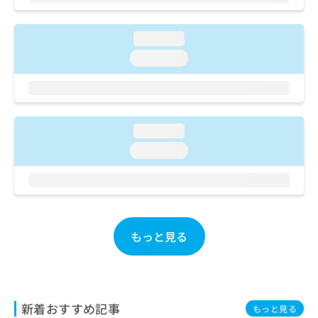
ご了
ら
み
承く
は
ださ
こ
無
い。
loading...
ち
料
loading...
ら
情
報
拡
掲
充
載
の
情
loading...
お
報
loading...
申
の
し
修
込
正
み
は
は
こ
こ
ち
もっと見る
ち
ら
ら
そ
の
他
新着おすすめ記事
もっと見る
の