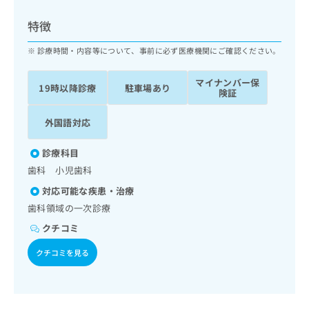
ッ
は
ク
こ
特徴
ナ
ち
ビ
診療時間・内容等について、事前に必ず医療機関にご確認ください。
ら
に
関
マイナンバー保
広
19時以降診療
駐車場あり
す
広
険証
告
る
告
代
お
出
外国語対応
理
問
稿
店
い
の
診療科目
合
の
お
歯科 小児歯科
わ
方
問
せ
い
は
対応可能な疾患・治療
は
合
こ
歯科領域の一次診療
こ
わ
ち
ち
クチコミ
せ
ら
ら
は
クチコミを見る
こ
こち
ち
広
らは
広
ら
告
マイ
告
出
ナビ