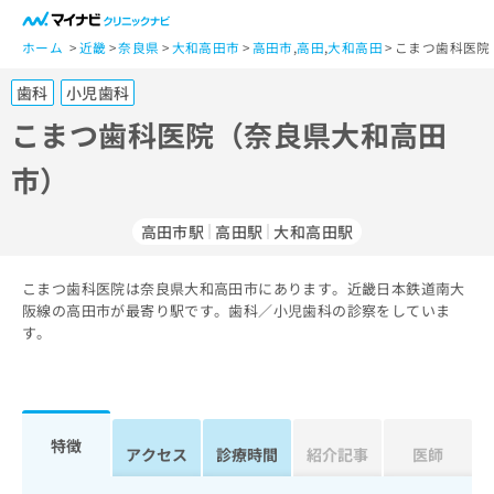
一
般
ホーム
近畿
奈良県
大和高田市
高田市
,
高田
,
大和高田
こまつ歯科医院
ユ
歯科
小児歯科
ー
ザ
こまつ歯科医院（奈良県大和高田
ー
市）
の
方
は
高田市駅
高田駅
大和高田駅
こ
ち
こまつ歯科医院は奈良県大和高田市にあります。近畿日本鉄道南大
ら
阪線の高田市が最寄り駅です。歯科／小児歯科の診察をしていま
す。
医
マ
療
イ
関
ナ
係
ビ
者
ク
特徴
アクセス
診療時間
紹介記事
医師
の
リ
方
ニ