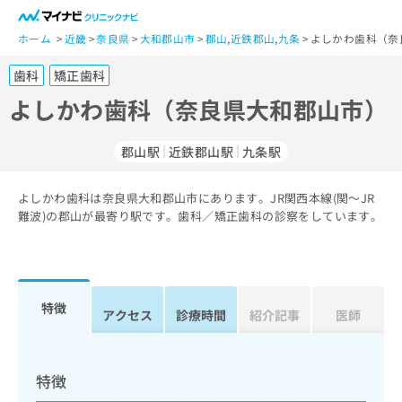
一
般
ホーム
近畿
奈良県
大和郡山市
郡山
,
近鉄郡山
,
九条
よしかわ歯科（奈
ユ
歯科
矯正歯科
ー
ザ
よしかわ歯科（奈良県大和郡山市）
ー
の
郡山駅
近鉄郡山駅
九条駅
方
は
こ
よしかわ歯科は奈良県大和郡山市にあります。JR関西本線(関～JR
難波)の郡山が最寄り駅です。歯科／矯正歯科の診察をしています。
ち
ら
医
マ
療
イ
特徴
アクセス
診療時間
紹介記事
医師
関
ナ
係
ビ
者
ク
の
リ
特徴
方
ニ