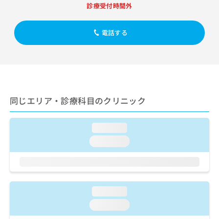
出
稿
クリ
資
診療受付時間外
稿
ニッ
の
料
クナ
の
お
の
ビサ
お
電話する
問
ご
イト
問
い
請
への
い
合
お問
求
合
合せ
わ
は
フォ
わ
せ
こ
ーム
せ
は
ち
とな
は
こ
ら
りま
同じエリア・診療科目のクリニック
こ
ち
す。
ち
ら
クリ
無
ら
ニッ
料
loading...
クの
資
情
予
loading...
料
報
約・
の
症状
拡
のご
ご
充
相談
請
の
など
求
お
はで
loading...
は
申
きま
こ
せん
し
loading...
ので
ち
込