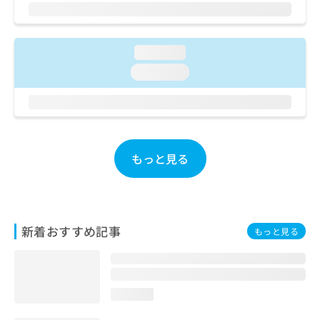
ご了
ら
み
承く
は
ださ
こ
無
い。
ち
料
loading...
ら
情
loading...
報
拡
掲
充
載
の
情
お
報
申
の
もっと見る
し
修
込
正
み
は
は
こ
こ
ち
新着おすすめ記事
もっと見る
ち
ら
ら
そ
の
loading...
他
の