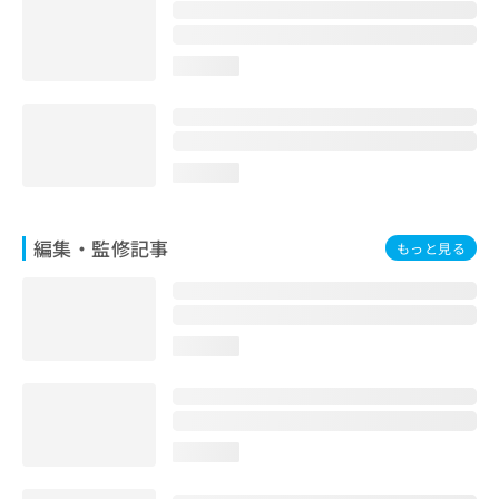
お
問
い
loading...
合
わ
せ
は
こ
loading...
ち
ら
編集・監修記事
もっと見る
loading...
loading...