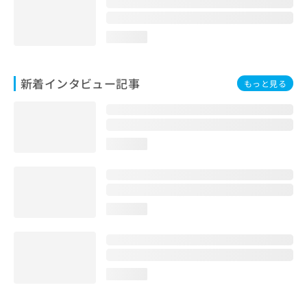
loading...
新着インタビュー記事
もっと見る
loading...
loading...
loading...