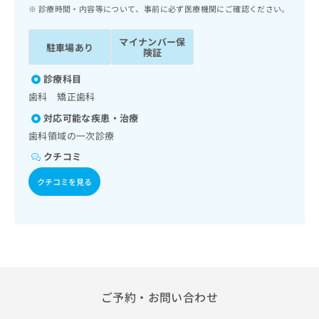
ッ
は
診療時間・内容等について、事前に必ず医療機関にご確認ください。
ク
こ
ナ
ち
マイナンバー保
駐車場あり
ビ
険証
ら
に
関
診療科目
広
す
広
歯科 矯正歯科
告
る
告
代
対応可能な疾患・治療
お
出
理
問
歯科領域の一次診療
稿
店
い
の
クチコミ
合
の
お
わ
方
問
クチコミを見る
せ
い
は
は
合
こ
こ
わ
ち
ち
せ
ら
ら
は
こ
こち
ち
広
らは
広
ら
ご予約・お問い合わせ
告
マイ
告
出
ナビ