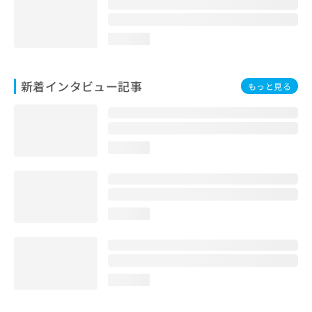
loading...
新着インタビュー記事
もっと見る
loading...
loading...
loading...