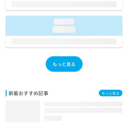
ご了
ら
み
承く
は
ださ
こ
無
い。
ち
料
loading...
ら
情
loading...
報
拡
掲
充
載
の
情
お
報
申
の
もっと見る
し
修
込
正
み
は
は
こ
こ
ち
新着おすすめ記事
もっと見る
ち
ら
ら
そ
の
loading...
他
の