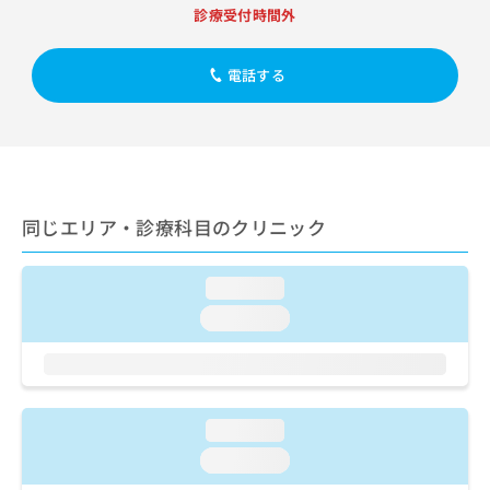
出
稿
クリ
資
診療受付時間外
稿
ニッ
の
料
クナ
の
お
の
ビサ
お
問
電話する
ご
イト
問
い
請
への
い
合
お問
求
合
合せ
わ
は
フォ
わ
せ
こ
ーム
せ
は
ち
とな
は
こ
ら
りま
同じエリア・診療科目のクリニック
こ
ち
す。
ち
ら
クリ
無
ら
ニッ
料
loading...
クの
資
情
予
loading...
料
報
約・
の
症状
拡
のご
ご
充
相談
請
の
など
求
お
はで
loading...
は
申
きま
こ
せん
し
loading...
ので
ち
込