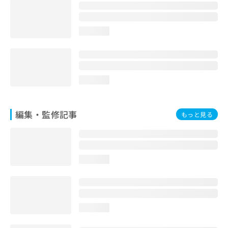
お
問
い
loading...
合
わ
せ
は
こ
loading...
ち
ら
編集・監修記事
もっと見る
loading...
loading...