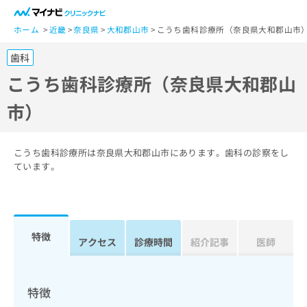
一
般
ホーム
近畿
奈良県
大和郡山市
こうち歯科診療所（奈良県大和郡山市
ユ
歯科
ー
ザ
こうち歯科診療所（奈良県大和郡山
ー
市）
の
方
は
こ
こうち歯科診療所は奈良県大和郡山市にあります。歯科の診察をし
ち
ています。
ら
医
マ
療
イ
特徴
関
アクセス
診療時間
紹介記事
医師
ナ
係
ビ
者
ク
の
リ
特徴
方
ニ