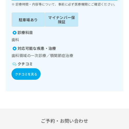
ッ
は
診療時間・内容等について、事前に必ず医療機関にご確認ください。
ク
こ
ナ
ち
マイナンバー保
駐車場あり
ビ
険証
ら
に
関
診療科目
広
す
広
歯科
告
る
告
代
対応可能な疾患・治療
お
出
理
問
歯科領域の一次診療／顎関節症治療
稿
店
い
の
クチコミ
合
の
お
わ
方
問
クチコミを見る
せ
い
は
は
合
こ
こ
わ
ち
ち
せ
ら
ら
は
こ
こち
ち
広
らは
広
ら
告
ご予約・お問い合わせ
マイ
告
出
ナビ