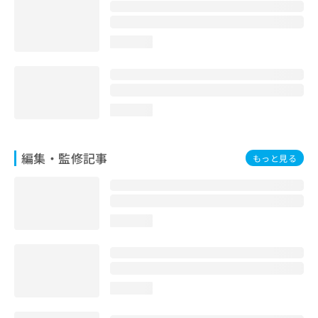
お
問
い
loading...
合
わ
せ
は
こ
loading...
ち
ら
編集・監修記事
もっと見る
loading...
loading...