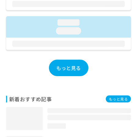
ご了
ら
み
承く
は
ださ
こ
無
い。
ち
料
loading...
ら
情
loading...
報
拡
掲
充
載
の
情
お
報
申
の
もっと見る
し
修
込
正
み
は
は
こ
こ
ち
新着おすすめ記事
もっと見る
ち
ら
ら
そ
の
loading...
他
の