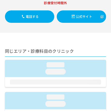
出
稿
クリ
資
診療受付時間外
稿
ニッ
の
料
クナ
の
お
の
ビサ
お
電話する
公式サイト
問
ご
イト
問
い
請
への
い
合
お問
求
合
合せ
わ
は
フォ
わ
せ
こ
ーム
せ
は
ち
とな
は
こ
ら
りま
同じエリア・診療科目のクリニック
こ
ち
す。
ち
ら
クリ
無
ら
ニッ
料
loading...
クの
資
情
予
loading...
料
報
約・
の
症状
拡
のご
ご
充
相談
請
の
など
求
お
はで
loading...
は
申
きま
こ
せん
し
loading...
ので
ち
込