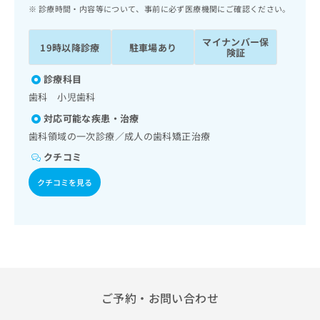
ッ
は
診療時間・内容等について、事前に必ず医療機関にご確認ください。
ク
こ
ナ
ち
マイナンバー保
19時以降診療
駐車場あり
ビ
険証
ら
に
関
診療科目
広
す
広
歯科 小児歯科
告
る
告
代
対応可能な疾患・治療
お
出
理
問
歯科領域の一次診療／成人の歯科矯正治療
稿
店
い
の
クチコミ
合
の
お
わ
方
問
クチコミを見る
せ
い
は
は
合
こ
こ
わ
ち
ち
せ
ら
ら
は
こ
こち
ち
広
らは
広
ら
ご予約・お問い合わせ
告
マイ
告
出
ナビ