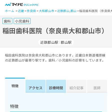
一
般
ホーム
近畿
奈良県
大和郡山市
近鉄郡山
,
郡山
稲田歯科医院（奈良県
ユ
歯科
小児歯科
ー
ザ
稲田歯科医院（奈良県大和郡山市）
ー
の
近鉄郡山駅
郡山駅
方
は
こ
稲田歯科医院は奈良県大和郡山市にあります。近畿日本鉄道橿原線
の近鉄郡山が最寄り駅です。歯科／小児歯科の診察をしています。
ち
ら
医
マ
療
イ
特徴
アクセス
診療時間
紹介記事
医師
関
ナ
係
ビ
者
ク
の
リ
特徴
方
ニ