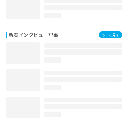
loading...
新着インタビュー記事
もっと見る
loading...
loading...
loading...