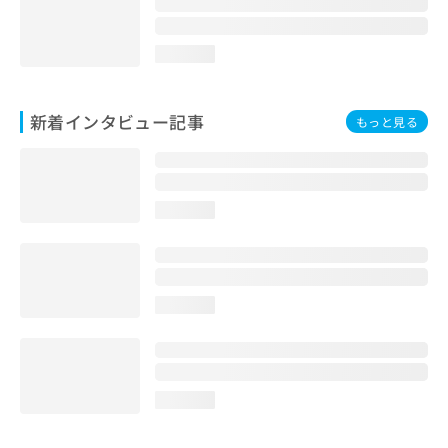
loading...
新着インタビュー記事
もっと見る
loading...
loading...
loading...