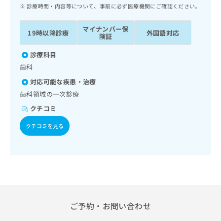
ッ
は
診療時間・内容等について、事前に必ず医療機関にご確認ください。
ク
こ
ナ
ち
マイナンバー保
19時以降診療
外国語対応
ビ
険証
ら
に
関
診療科目
広
す
広
歯科
告
る
告
代
対応可能な疾患・治療
お
出
理
問
歯科領域の一次診療
稿
店
い
の
クチコミ
合
の
お
わ
方
問
クチコミを見る
せ
い
は
は
合
こ
こ
わ
ち
ち
せ
ら
ら
は
こ
こち
ち
広
らは
広
ら
ご予約・お問い合わせ
告
マイ
告
出
ナビ