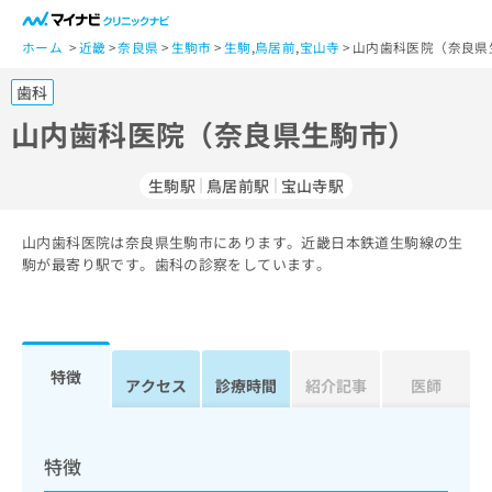
一
般
ホーム
近畿
奈良県
生駒市
生駒
,
鳥居前
,
宝山寺
山内歯科医院（奈良県
ユ
歯科
ー
ザ
山内歯科医院（奈良県生駒市）
ー
の
生駒駅
鳥居前駅
宝山寺駅
方
は
こ
山内歯科医院は奈良県生駒市にあります。近畿日本鉄道生駒線の生
駒が最寄り駅です。歯科の診察をしています。
ち
ら
医
マ
療
イ
特徴
アクセス
診療時間
紹介記事
医師
関
ナ
係
ビ
者
ク
の
リ
特徴
方
ニ