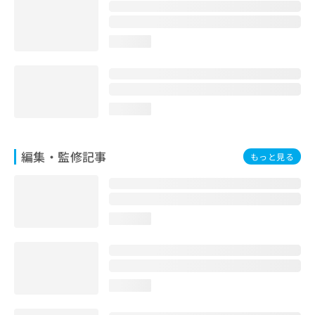
お
問
い
loading...
合
わ
せ
は
こ
loading...
ち
ら
編集・監修記事
もっと見る
loading...
loading...