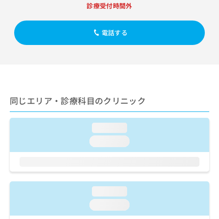
出
稿
クリ
資
診療受付時間外
稿
ニッ
の
料
クナ
の
お
の
ビサ
お
電話する
問
ご
イト
問
い
請
への
い
合
お問
求
合
合せ
わ
は
フォ
わ
せ
こ
ーム
せ
は
ち
とな
は
こ
ら
りま
同じエリア・診療科目のクリニック
こ
ち
す。
ち
ら
クリ
無
ら
ニッ
料
loading...
クの
資
情
予
loading...
料
報
約・
の
症状
拡
のご
ご
充
相談
請
の
など
求
お
はで
loading...
は
申
きま
こ
せん
し
loading...
ので
ち
込