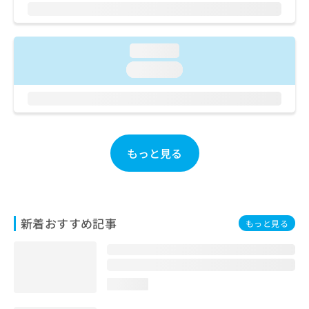
ご了
ら
み
承く
は
ださ
こ
無
い。
ち
料
loading...
ら
情
loading...
報
拡
掲
充
載
の
情
お
報
申
の
もっと見る
し
修
込
正
み
は
は
こ
こ
ち
新着おすすめ記事
もっと見る
ち
ら
ら
そ
の
loading...
他
の