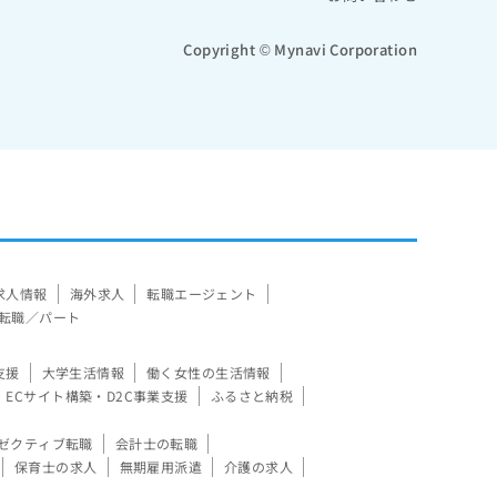
Copyright © Mynavi Corporation
求人情報
海外求人
転職エージェント
転職／パート
支援
大学生活情報
働く女性の生活情報
ECサイト構築・D2C事業支援
ふるさと納税
ゼクティブ転職
会計士の転職
保育士の求人
無期雇用派遣
介護の求人