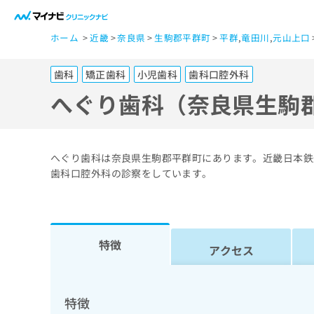
一
ホーム
近畿
奈良県
生駒郡平群町
平群
,
竜田川
,
元山上口
般
ユ
歯科
矯正歯科
小児歯科
歯科口腔外科
ー
ザ
へぐり歯科（奈良県生駒
ー
の
方
へぐり歯科は奈良県生駒郡平群町にあります。近畿日本鉄
は
歯科口腔外科の診察をしています。
こ
ち
ら
特徴
アクセス
医
マ
療
イ
ナ
関
特徴
ビ