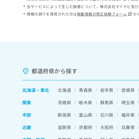
ち
み
当サービスによって生じた損害について、株式会社マイナビ及び
ら
は
情報の誤りを発見された方は
掲載情報の修正依頼フォーム
か
こ
ち
そ
ら
の
他
の
お
問
い
都道府県から探す
合
わ
せ
北海道
・
東北
北海道
青森県
岩手県
宮城県
は
こ
関東
茨城県
栃木県
群馬県
埼玉県
ち
ら
中部
新潟県
富山県
石川県
福井県
近畿
滋賀県
京都府
大阪府
兵庫県