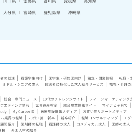
山口県
徳島県
香川県
愛媛県
高知県
大分県
宮崎県
鹿児島県
沖縄県
験者の就活
看護学生向け
医学生・研修医向け
独立・開業情報
転職・
ミドル・シニアの求人
障害者に特化した求人紹介サービス
福祉・介護の
総合・専門ニュース
10代のチャレンジサイト
ティーンマーケティング
ウエディング情報
世界遺産検定
総合農業情報サイト
マイナビ子育て
tudy
My CareerID
医療施設情報メディア
お買い物サポートメディア
ーム業界の転職
20代・第二新卒
新卒紹介
転職コンサルティング
エグ
顧問紹介
薬剤師の転職
看護師の求人
コメディカル求人
医師の求人
支援
外国人材の紹介