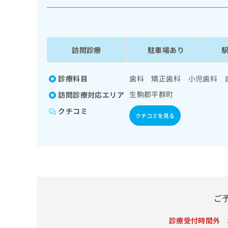
係
ク
者
リ
の
ニ
ッ
方
ク
訪問診療
駐車場あり
は
ナ
こ
ビ
ち
診療科目
歯科 矯正歯科 小児歯科 
に
関
ら
生駒郡平群町
訪問診療対応エリア
す
る
クチコミ
クチコミを見る
お
広
広
問
告
告
い
出
代
合
稿
わ
理
の
せ
店
お
は
の
問
こ
ご
い
方
ち
合
ら
は
わ
診療受付時間外
こ