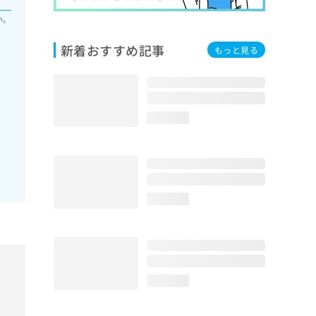
い。
新着おすすめ記事
もっと見る
loading...
loading...
loading...