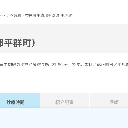
へぐり歯科（奈良県生駒郡平群町 平群駅）
郡平群町）
道生駒線の平群が最寄り駅（徒歩2分）です。歯科／矯正歯科／小児
診療時間
紹介記事
医師