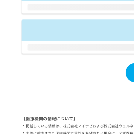
拡
資
きま
充
料
せん
の
ので
の
ご了
お
ご
承く
申
請
ださ
し
求
い。
込
は
み
こ
は
ち
こ
ら
ち
ら
無
料
掲
情
載
報
情
拡
報
充
の
の
修
お
【医療機関の情報について】
正
申
掲載している情報は、株式会社マイナビおよび株式会社ウェルネ
は
し
こ
実際に検索された医療機関で受診を希望される場合は、必ず医療
込