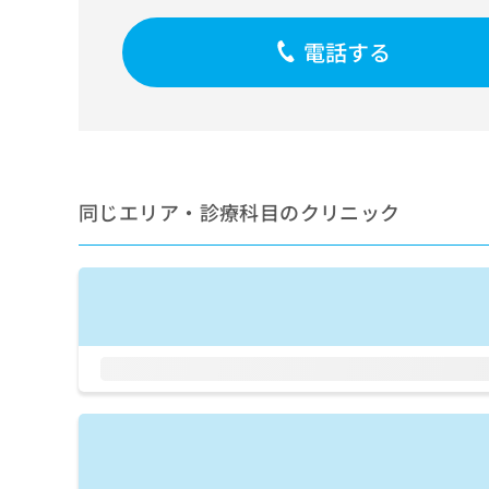
せ
こち
ち
らは
は
マイ
電話する
こ
ら
ナビ
ち
クリ
ら
ニッ
クナ
広
ビサ
広
資
イト
告
告
への
料
出
出
お問
の
稿
同じエリア・診療科目のクリニック
合せ
稿
ご
の
フォ
の
請
お
ーム
お
求
問
とな
問
りま
は
い
い
す。
こ
合
合
クリ
ち
わ
ニッ
わ
ら
せ
クの
せ
は
予
は
約・
こ
こ
無
症状
ち
ち
のご
料
ら
相談
ら
情
など
報
はで