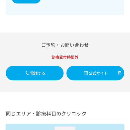
出
稿
クリ
資
稿
ニッ
の
料
クナ
の
お
の
ビサ
お
問
ご
イト
問
い
請
への
い
合
お問
求
合
合せ
わ
は
フォ
わ
せ
こ
ご予約・お問い合わせ
ーム
せ
は
ち
とな
は
こ
ら
りま
診療受付時間外
こ
ち
す。
ち
ら
クリ
無
ら
ニッ
電話する
公式サイト
料
クの
資
情
予
料
報
約・
の
症状
拡
のご
ご
充
相談
請
の
など
求
お
はで
同じエリア・診療科目のクリニック
は
申
きま
こ
せん
し
ので
ち
込
loading...