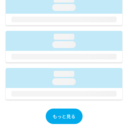
ご了
ら
み
承く
loading...
は
ださ
こ
無
い。
ち
料
ら
情
報
loading...
拡
掲
充
載
loading...
の
情
お
報
申
の
し
修
込
正
loading...
み
は
loading...
は
こ
こ
ち
ち
ら
ら
そ
の
もっと見る
他
の