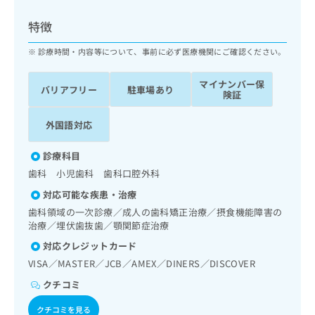
ッ
は
ク
こ
特徴
ナ
ち
ビ
診療時間・内容等について、事前に必ず医療機関にご確認ください。
ら
に
関
マイナンバー保
広
バリアフリー
駐車場あり
す
広
険証
告
る
告
代
お
出
外国語対応
理
問
稿
店
い
の
診療科目
合
の
お
歯科 小児歯科 歯科口腔外科
わ
方
問
せ
い
は
対応可能な疾患・治療
は
合
こ
歯科領域の一次診療／成人の歯科矯正治療／摂食機能障害の
こ
わ
ち
治療／埋伏歯抜歯／顎関節症治療
ち
せ
ら
対応クレジットカード
ら
は
こ
VISA／MASTER／JCB／AMEX／DINERS／DISCOVER
こち
ち
広
クチコミ
らは
広
ら
告
マイ
告
出
ナビ
クチコミを見る