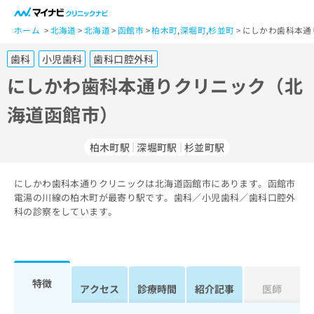
一
般
ホーム
北海道
北海道
函館市
柏木町
,
深堀町
,
杉並町
にしかわ歯科本通
ユ
歯科
小児歯科
歯科口腔外科
ー
ザ
にしかわ歯科本通りクリニック（北
ー
海道函館市）
の
方
は
柏木町駅
深堀町駅
杉並町駅
こ
ち
にしかわ歯科本通りクリニックは北海道函館市にあります。函館市
ら
電湯の川線の柏木町が最寄り駅です。歯科／小児歯科／歯科口腔外
科の診察をしています。
医
マ
療
イ
関
ナ
係
ビ
者
ク
特徴
アクセス
診療時間
紹介記事
医師
の
リ
方
ニ