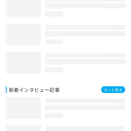
loading...
loading...
loading...
新着インタビュー記事
もっと見る
loading...