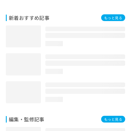
お
問
い
新着おすすめ記事
もっと見る
合
わ
せ
は
loading...
こ
ち
ら
loading...
loading...
編集・監修記事
もっと見る