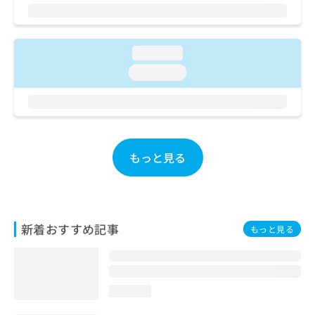
ご了
ら
み
承く
は
ださ
こ
無
い。
ち
料
loading...
ら
情
loading...
報
拡
掲
充
載
の
情
お
報
申
の
もっと見る
し
修
込
正
み
は
は
こ
こ
ち
新着おすすめ記事
もっと見る
ち
ら
ら
そ
の
loading...
他
の