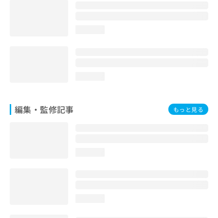
お
問
い
loading...
合
わ
せ
は
こ
loading...
ち
ら
編集・監修記事
もっと見る
loading...
loading...