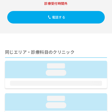
出
稿
クリ
資
診療受付時間外
稿
ニッ
の
料
クナ
の
お
の
ビサ
お
問
電話する
ご
イト
問
い
請
への
い
合
お問
求
合
合せ
わ
は
フォ
わ
せ
こ
ーム
せ
は
ち
とな
は
こ
ら
りま
同じエリア・診療科目のクリニック
こ
ち
す。
ち
ら
クリ
無
ら
ニッ
料
loading...
クの
資
情
予
loading...
料
報
約・
の
症状
拡
のご
ご
充
相談
請
の
など
求
お
はで
loading...
は
申
きま
こ
せん
し
loading...
ので
ち
込