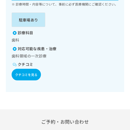
ッ
は
診療時間・内容等について、事前に必ず医療機関にご確認ください。
ク
こ
ナ
ち
駐車場あり
ビ
ら
に
関
診療科目
広
す
広
歯科
告
る
告
代
対応可能な疾患・治療
お
出
理
問
歯科領域の一次診療
稿
店
い
の
クチコミ
合
の
お
わ
方
問
クチコミを見る
せ
い
は
は
合
こ
こ
わ
ち
ち
せ
ら
ら
は
こ
こち
ち
広
らは
広
ら
告
ご予約・お問い合わせ
マイ
告
出
ナビ