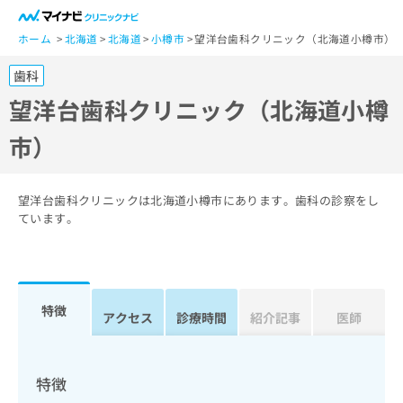
一
般
ホーム
北海道
北海道
小樽市
望洋台歯科クリニック（北海道小樽市）
ユ
歯科
ー
ザ
望洋台歯科クリニック（北海道小樽
ー
市）
の
方
は
こ
望洋台歯科クリニックは北海道小樽市にあります。歯科の診察をし
ち
ています。
ら
医
マ
療
イ
特徴
関
アクセス
診療時間
紹介記事
医師
ナ
係
ビ
者
ク
の
リ
特徴
方
ニ