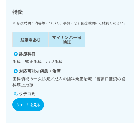
ッ
は
ク
こ
特徴
ナ
ち
ビ
診療時間・内容等について、事前に必ず医療機関にご確認ください。
ら
に
関
マイナンバー保
広
駐車場あり
す
広
険証
告
る
告
代
お
診療科目
出
理
問
稿
歯科 矯正歯科 小児歯科
店
い
の
対応可能な疾患・治療
合
の
お
わ
歯科領域の一次診療／成人の歯科矯正治療／唇顎口蓋裂の歯
方
問
せ
科矯正治療
い
は
は
合
こ
クチコミ
こ
わ
ち
ち
せ
クチコミを見る
ら
ら
は
こ
こち
ち
広
らは
広
ら
告
マイ
告
出
ナビ