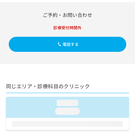
出
稿
クリ
資
稿
ニッ
の
料
クナ
の
ご予約・お問い合わせ
お
の
ビサ
お
問
ご
イト
問
い
請
診療受付時間外
への
い
合
お問
求
合
合せ
わ
は
フォ
わ
電話する
せ
こ
ーム
せ
は
ち
とな
は
こ
ら
りま
こ
ち
す。
ち
ら
クリ
無
ら
ニッ
料
クの
資
情
予
同じエリア・診療科目のクリニック
料
報
約・
の
症状
拡
のご
ご
充
loading...
相談
請
の
など
loading...
求
お
はで
は
申
きま
こ
せん
し
ので
ち
込