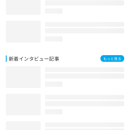
loading...
loading...
新着インタビュー記事
もっと見る
loading...
loading...