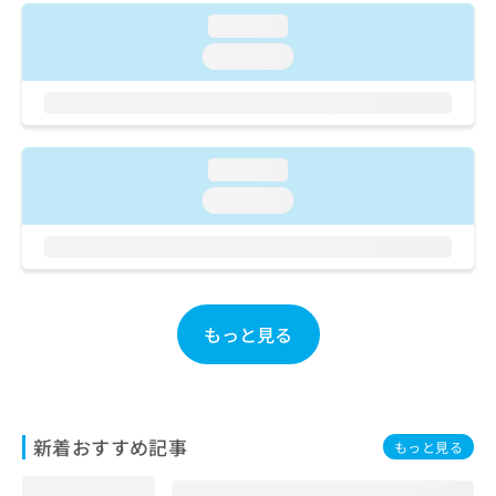
ご了
ら
み
承く
loading...
は
ださ
こ
loading...
無
い。
ち
料
ら
情
報
拡
掲
充
loading...
載
の
情
loading...
お
報
申
の
し
修
込
正
み
は
は
こ
もっと見る
こ
ち
ち
ら
ら
そ
新着おすすめ記事
の
もっと見る
他
の