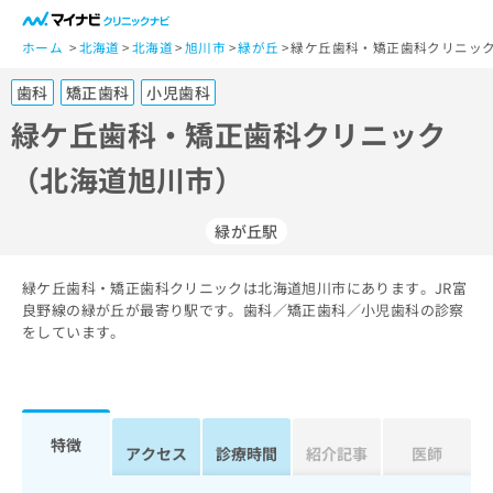
一
般
ホーム
北海道
北海道
旭川市
緑が丘
緑ケ丘歯科・矯正歯科クリニック
ユ
歯科
矯正歯科
小児歯科
ー
ザ
緑ケ丘歯科・矯正歯科クリニック
ー
（北海道旭川市）
の
方
は
緑が丘駅
こ
ち
緑ケ丘歯科・矯正歯科クリニックは北海道旭川市にあります。JR富
ら
良野線の緑が丘が最寄り駅です。歯科／矯正歯科／小児歯科の診察
をしています。
医
マ
療
イ
関
ナ
係
ビ
者
ク
特徴
アクセス
診療時間
紹介記事
医師
の
リ
方
ニ