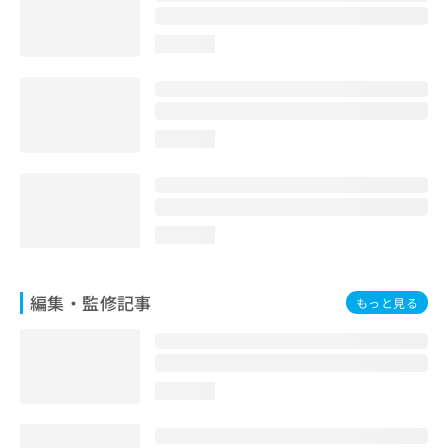
お
問
loading...
い
合
わ
せ
は
loading...
こ
ち
ら
loading...
編集・監修記事
もっと見る
loading...