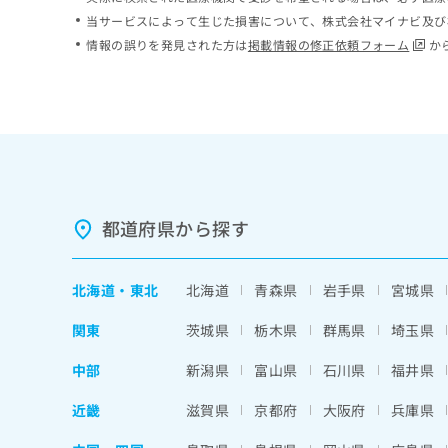
ち
み
当サービスによって生じた損害について、株式会社マイナビ及び
ら
は
情報の誤りを発見された方は
掲載情報の修正依頼フォーム
か
こ
ち
そ
ら
の
他
の
お
問
い
都道府県から探す
合
わ
せ
北海道
・
東北
北海道
青森県
岩手県
宮城県
は
こ
関東
茨城県
栃木県
群馬県
埼玉県
ち
ら
中部
新潟県
富山県
石川県
福井県
近畿
滋賀県
京都府
大阪府
兵庫県