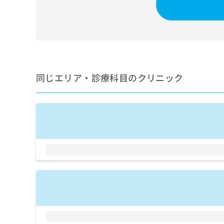
せ
こち
ち
らは
は
マイ
こ
ら
ナビ
ち
クリ
ら
ニッ
クナ
広
ビサ
広
資
イト
告
同じエリア・診療科目のクリニック
告
への
料
出
出
お問
の
稿
合せ
稿
ご
の
フォ
の
請
お
ーム
お
求
問
とな
問
りま
は
い
い
す。
こ
合
合
クリ
ち
わ
ニッ
わ
ら
せ
クの
せ
は
予
は
約・
こ
こ
無
症状
ち
ち
のご
料
ら
相談
ら
情
など
報
はで