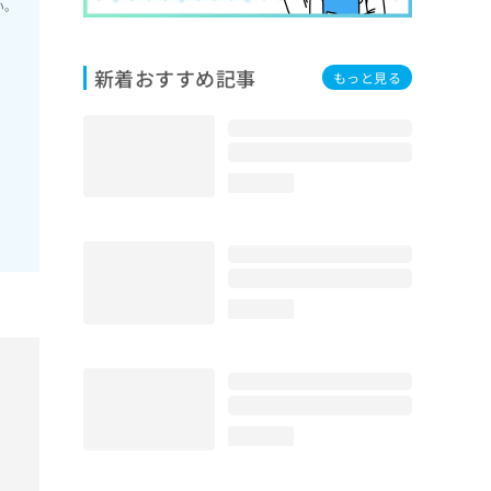
い。
新着おすすめ記事
もっと見る
loading...
loading...
loading...