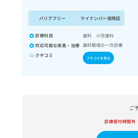
係
ク
者
リ
の
ニ
バリアフリー
マイナンバー保険証
ッ
方
ク
は
ナ
診療科目
歯科 小児歯科
こ
ビ
歯科領域の一次診療
対応可能な疾患・治療
ち
に
関
ら
クチコミ
クチコミを見る
す
る
お
広
広
問
告
告
い
出
代
合
稿
わ
理
の
せ
店
ご
お
は
の
問
こ
い
診療受付時間外
方
ち
合
ら
は
わ
こ