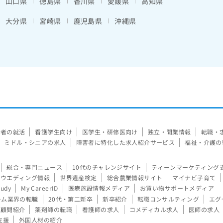
山口県
徳島県
香川県
愛媛県
高知県
大分県
宮崎県
鹿児島県
沖縄県
験者の就活
看護学生向け
医学生・研修医向け
独立・開業情報
転職・
ミドル・シニアの求人
障害者に特化した求人紹介サービス
福祉・介護の
総合・専門ニュース
10代のチャレンジサイト
ティーンマーケティング
ウエディング情報
世界遺産検定
総合農業情報サイト
マイナビ子育て
tudy
My CareerID
医療施設情報メディア
お買い物サポートメディア
ーム業界の転職
20代・第二新卒
新卒紹介
転職コンサルティング
エグ
顧問紹介
薬剤師の転職
看護師の求人
コメディカル求人
医師の求人
支援
外国人材の紹介