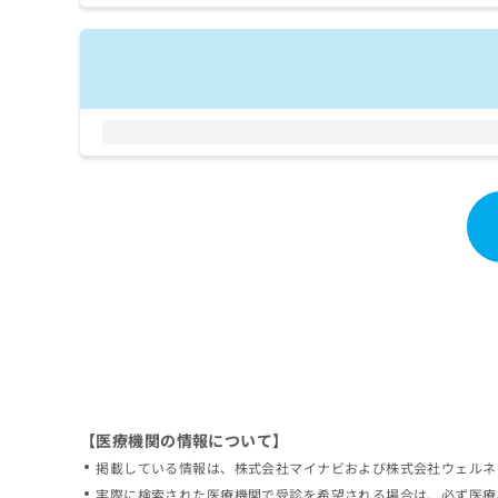
拡
資
きま
充
料
せん
の
ので
の
ご了
お
ご
承く
申
請
ださ
し
求
い。
込
は
み
こ
は
ち
こ
ら
ち
ら
無
料
掲
情
載
報
情
拡
報
充
の
の
修
お
【医療機関の情報について】
正
申
掲載している情報は、株式会社マイナビおよび株式会社ウェルネ
は
し
こ
実際に検索された医療機関で受診を希望される場合は、必ず医療
込