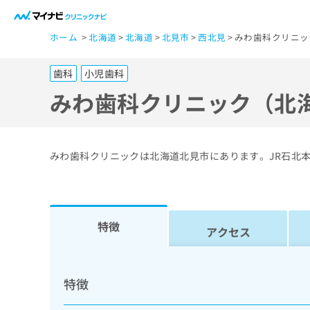
一
ホーム
北海道
北海道
北見市
西北見
みわ歯科クリニッ
般
ユ
歯科
小児歯科
ー
ザ
みわ歯科クリニック（北
ー
の
方
みわ歯科クリニックは北海道北見市にあります。JR石北
は
こ
ち
ら
特徴
アクセス
医
マ
療
イ
特徴
ナ
関
ビ