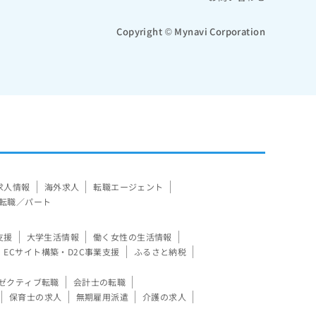
Copyright © Mynavi Corporation
求人情報
海外求人
転職エージェント
転職／パート
支援
大学生活情報
働く女性の生活情報
ECサイト構築・D2C事業支援
ふるさと納税
ゼクティブ転職
会計士の転職
保育士の求人
無期雇用派遣
介護の求人