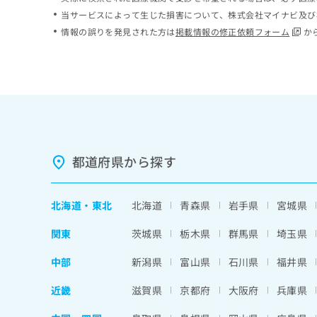
ち
み
当サービスによって生じた損害について、株式会社マイナビ及び
ら
は
情報の誤りを発見された方は
掲載情報の修正依頼フォーム
か
こ
ち
そ
ら
の
他
の
お
問
い
都道府県から探す
合
わ
せ
北海道
・
東北
北海道
青森県
岩手県
宮城県
は
こ
関東
茨城県
栃木県
群馬県
埼玉県
ち
ら
中部
新潟県
富山県
石川県
福井県
近畿
滋賀県
京都府
大阪府
兵庫県