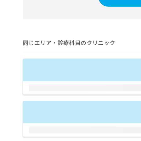
せ
こち
ち
らは
は
マイ
こ
ら
ナビ
ち
クリ
ら
ニッ
クナ
広
ビサ
同じエリア・診療科目のクリニック
広
資
イト
告
告
への
料
出
出
お問
の
稿
合せ
稿
ご
の
フォ
の
請
お
ーム
お
求
問
とな
問
りま
は
い
い
す。
こ
合
合
クリ
ち
わ
ニッ
わ
ら
せ
クの
せ
は
予
は
約・
こ
こ
無
症状
ち
ち
のご
料
ら
相談
ら
情
など
報
はで