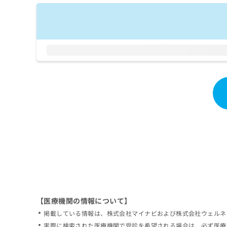
拡
資
きま
充
料
せん
の
ので
の
ご了
お
ご
承く
申
請
ださ
し
求
い。
込
は
み
こ
は
ち
こ
ら
ち
ら
無
料
掲
情
載
報
情
拡
報
充
の
の
修
お
【医療機関の情報について】
正
申
掲載している情報は、株式会社マイナビおよび株式会社ウェルネ
は
し
こ
実際に検索された医療機関で受診を希望される場合は、必ず医療
込