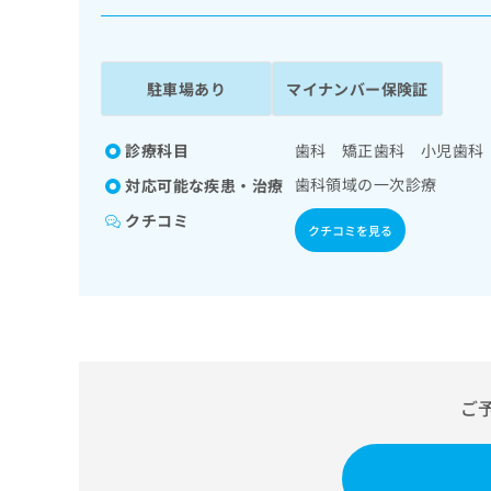
係
ク
者
リ
の
ニ
ッ
方
駐車場あり
マイナンバー保険証
ク
は
ナ
こ
ビ
診療科目
歯科 矯正歯科 小児歯科
ち
に
歯科領域の一次診療
対応可能な疾患・治療
関
ら
す
クチコミ
クチコミを見る
る
お
広
広
問
告
告
い
出
代
合
稿
わ
理
の
せ
店
お
は
の
ご
問
こ
い
方
ち
合
ら
は
わ
こ