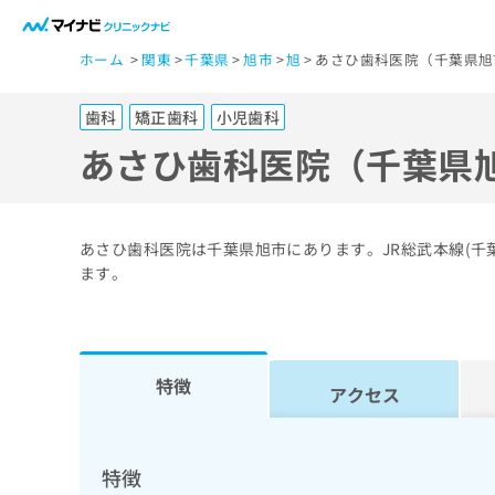
一
ホーム
関東
千葉県
旭市
旭
あさひ歯科医院（千葉県旭
般
ユ
歯科
矯正歯科
小児歯科
ー
ザ
あさひ歯科医院（千葉県
ー
の
方
あさひ歯科医院は千葉県旭市にあります。JR総武本線(
は
ます。
こ
ち
ら
特徴
アクセス
医
マ
療
イ
ナ
関
特徴
ビ