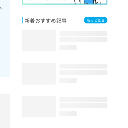
い。
新着おすすめ記事
もっと見る
loading...
loading...
loading...