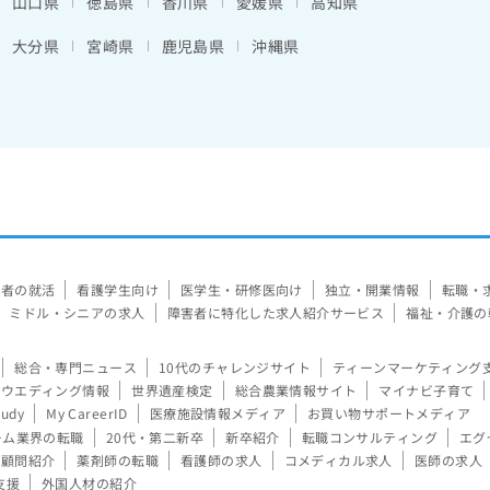
山口県
徳島県
香川県
愛媛県
高知県
大分県
宮崎県
鹿児島県
沖縄県
験者の就活
看護学生向け
医学生・研修医向け
独立・開業情報
転職・
ミドル・シニアの求人
障害者に特化した求人紹介サービス
福祉・介護の
総合・専門ニュース
10代のチャレンジサイト
ティーンマーケティング
ウエディング情報
世界遺産検定
総合農業情報サイト
マイナビ子育て
tudy
My CareerID
医療施設情報メディア
お買い物サポートメディア
ーム業界の転職
20代・第二新卒
新卒紹介
転職コンサルティング
エグ
顧問紹介
薬剤師の転職
看護師の求人
コメディカル求人
医師の求人
支援
外国人材の紹介