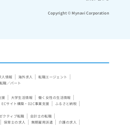
Copyright © Mynavi Corporation
求人情報
海外求人
転職エージェント
転職／パート
支援
大学生活情報
働く女性の生活情報
ECサイト構築・D2C事業支援
ふるさと納税
ゼクティブ転職
会計士の転職
保育士の求人
無期雇用派遣
介護の求人