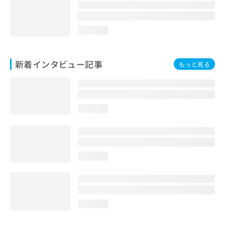
loading...
新着インタビュー記事
もっと見る
loading...
loading...
loading...