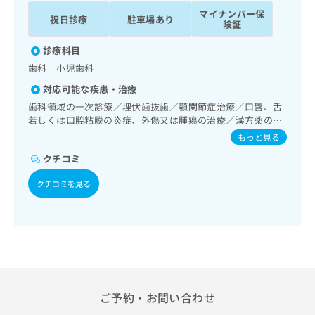
ッ
は
マイナンバー保
祝日診療
駐車場あり
ク
こ
険証
ナ
ち
ビ
診療科目
ら
に
歯科 小児歯科
関
広
対応可能な疾患・治療
す
広
告
る
歯科領域の一次診療／埋伏歯抜歯／顎関節症治療／口唇、舌
告
代
お
若しくは口腔粘膜の炎症、外傷又は腫瘍の治療／漢方薬の処
出
理
方
問
稿
もっと見る
店
い
の
クチコミ
合
の
お
わ
方
問
クチコミを見る
せ
い
は
は
合
こ
こ
わ
ち
ち
せ
ら
ら
は
こ
こち
ち
広
らは
広
ら
告
ご予約・お問い合わせ
マイ
告
出
ナビ