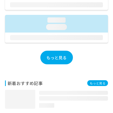
ご了
ら
み
承く
は
ださ
こ
無
い。
ち
料
loading...
ら
情
loading...
報
拡
掲
充
載
の
情
お
報
申
の
もっと見る
し
修
込
正
み
は
は
こ
こ
ち
新着おすすめ記事
もっと見る
ち
ら
ら
そ
の
loading...
他
の