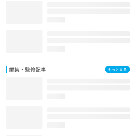
お
問
い
loading...
合
わ
せ
は
こ
loading...
ち
ら
編集・監修記事
もっと見る
loading...
loading...