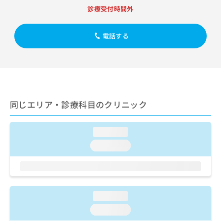
出
稿
クリ
資
診療受付時間外
稿
ニッ
の
料
クナ
の
お
の
ビサ
お
問
ご
電話する
イト
問
い
請
への
い
合
お問
求
合
合せ
わ
は
フォ
わ
せ
こ
ーム
せ
は
ち
とな
は
こ
ら
りま
こ
同じエリア・診療科目のクリニック
ち
す。
ち
ら
クリ
無
ら
ニッ
料
クの
loading...
資
情
予
料
loading...
報
約・
の
症状
拡
のご
ご
充
相談
請
の
など
求
お
はで
は
loading...
申
きま
こ
せん
し
loading...
ので
ち
込