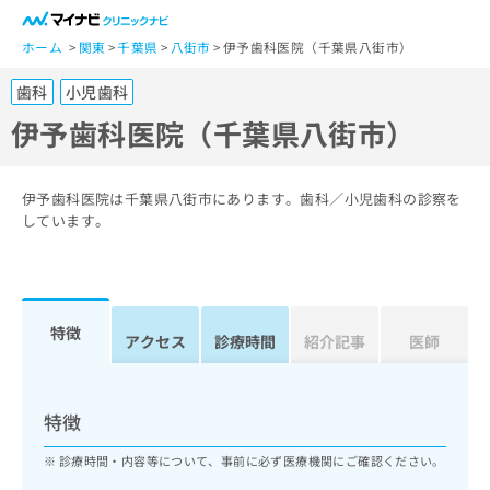
一
般
ホーム
関東
千葉県
八街市
伊予歯科医院（千葉県八街市）
ユ
歯科
小児歯科
ー
ザ
伊予歯科医院（千葉県八街市）
ー
の
方
伊予歯科医院は千葉県八街市にあります。歯科／小児歯科の診察を
は
しています。
こ
ち
ら
特徴
医
アクセス
診療時間
紹介記事
医師
マ
療
イ
関
ナ
係
ビ
特徴
者
ク
の
リ
診療時間・内容等について、事前に必ず医療機関にご確認ください。
方
ニ