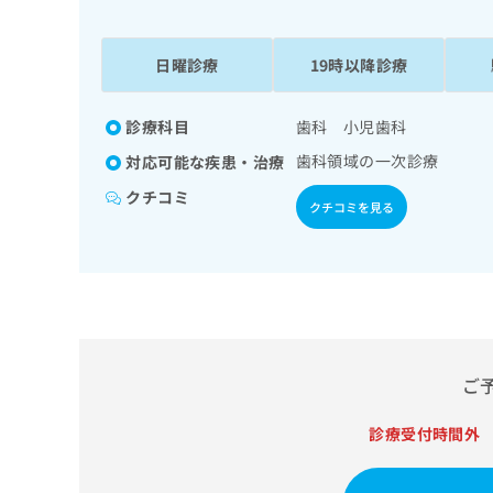
係
ク
者
リ
の
ニ
日曜診療
19時以降診療
ッ
方
ク
は
ナ
診療科目
歯科 小児歯科
こ
ビ
歯科領域の一次診療
対応可能な疾患・治療
ち
に
関
ら
クチコミ
クチコミを見る
す
る
お
広
広
問
告
告
い
出
代
合
稿
わ
理
の
せ
店
ご
お
は
の
問
こ
い
診療受付時間外
方
ち
合
ら
は
わ
こ