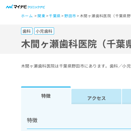
一
ホーム
関東
千葉県
野田市
木間ヶ瀬歯科医院（千葉県野
般
ユ
歯科
小児歯科
ー
ザ
木間ヶ瀬歯科医院（千葉
ー
の
方
木間ヶ瀬歯科医院は千葉県野田市にあります。歯科／小児
は
こ
ち
ら
特徴
アクセス
医
マ
療
イ
特徴
ナ
関
ビ