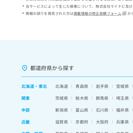
ち
み
当サービスによって生じた損害について、株式会社マイナビ及び
ら
は
情報の誤りを発見された方は
掲載情報の修正依頼フォーム
か
こ
ち
そ
ら
の
他
の
お
問
い
都道府県から探す
合
わ
せ
北海道
・
東北
北海道
青森県
岩手県
宮城県
は
こ
関東
茨城県
栃木県
群馬県
埼玉県
ち
ら
中部
新潟県
富山県
石川県
福井県
近畿
滋賀県
京都府
大阪府
兵庫県