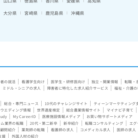
山口県
徳島県
香川県
愛媛県
高知県
大分県
宮崎県
鹿児島県
沖縄県
験者の就活
看護学生向け
医学生・研修医向け
独立・開業情報
転職・
ミドル・シニアの求人
障害者に特化した求人紹介サービス
福祉・介護の
総合・専門ニュース
10代のチャレンジサイト
ティーンマーケティング
ウエディング情報
世界遺産検定
総合農業情報サイト
マイナビ子育て
tudy
My CareerID
医療施設情報メディア
お買い物サポートメディア
ーム業界の転職
20代・第二新卒
新卒紹介
転職コンサルティング
エグ
顧問紹介
薬剤師の転職
看護師の求人
コメディカル求人
医師の求人
支援
外国人材の紹介