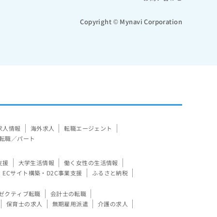
Copyright © Mynavi Corporation
求人情報
海外求人
転職エージェント
転職／パート
支援
大学生活情報
働く女性の生活情報
ECサイト構築・D2C事業支援
ふるさと納税
ゼクティブ転職
会計士の転職
保育士の求人
無期雇用派遣
介護の求人