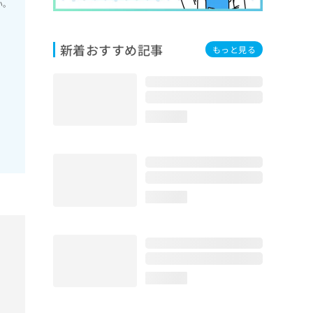
い。
新着おすすめ記事
もっと見る
loading...
loading...
loading...