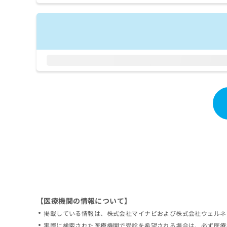
拡
資
きま
充
料
せん
の
ので
の
ご了
お
ご
承く
申
請
ださ
し
求
い。
込
は
み
こ
は
ち
こ
ら
ち
ら
無
料
掲
情
載
報
情
拡
報
充
の
の
修
お
【医療機関の情報について】
正
申
掲載している情報は、株式会社マイナビおよび株式会社ウェルネ
は
し
こ
実際に検索された医療機関で受診を希望される場合は、必ず医療
込