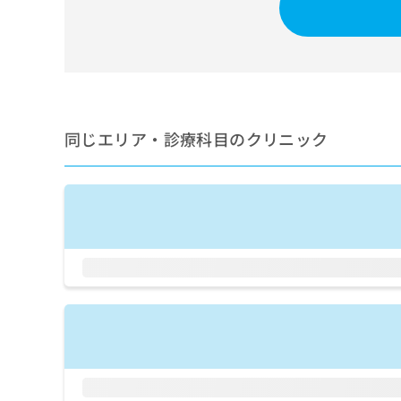
せ
こち
ち
らは
は
マイ
こ
ら
ナビ
ち
クリ
ら
ニッ
クナ
広
ビサ
広
資
イト
告
同じエリア・診療科目のクリニック
告
への
料
出
出
お問
の
稿
合せ
稿
ご
の
フォ
の
請
お
ーム
お
求
問
とな
問
りま
は
い
い
す。
こ
合
合
クリ
ち
わ
ニッ
わ
ら
せ
クの
せ
は
予
は
約・
こ
こ
無
症状
ち
ち
のご
料
ら
相談
ら
情
など
報
はで