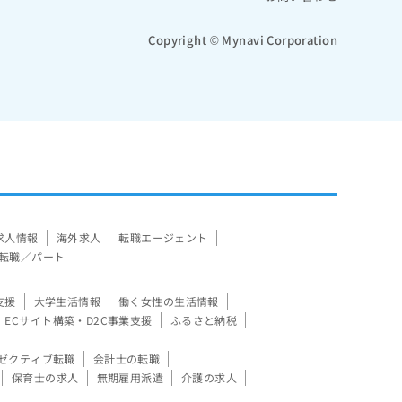
Copyright © Mynavi Corporation
求人情報
海外求人
転職エージェント
転職／パート
支援
大学生活情報
働く女性の生活情報
ECサイト構築・D2C事業支援
ふるさと納税
ゼクティブ転職
会計士の転職
保育士の求人
無期雇用派遣
介護の求人