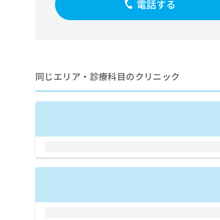
電話する
せ
こち
ち
らは
は
マイ
こ
ら
ナビ
ち
クリ
ら
ニッ
クナ
広
ビサ
広
資
イト
告
同じエリア・診療科目のクリニック
告
への
料
出
出
お問
の
稿
合せ
稿
ご
の
フォ
の
請
お
ーム
お
求
問
とな
問
りま
は
い
い
す。
こ
合
合
クリ
ち
わ
ニッ
わ
ら
せ
クの
せ
は
予
は
約・
こ
こ
無
症状
ち
ち
のご
料
ら
相談
ら
情
など
報
はで