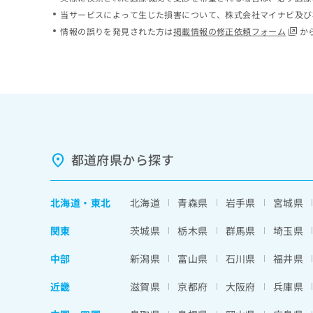
ち
み
当サービスによって生じた損害について、株式会社マイナビ及び
ら
は
情報の誤りを発見された方は
掲載情報の修正依頼フォーム
か
こ
ち
そ
ら
の
他
の
お
問
い
都道府県から探す
合
わ
せ
北海道
・
東北
北海道
青森県
岩手県
宮城県
は
こ
関東
茨城県
栃木県
群馬県
埼玉県
ち
ら
中部
新潟県
富山県
石川県
福井県
近畿
滋賀県
京都府
大阪府
兵庫県