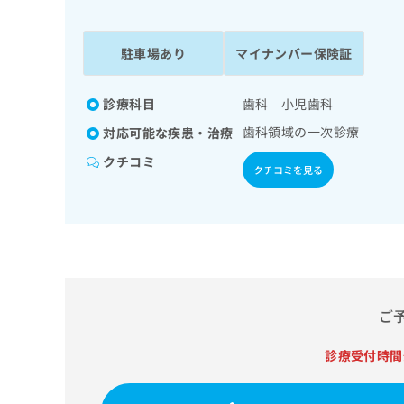
係
ク
者
リ
の
ニ
駐車場あり
マイナンバー保険証
ッ
方
ク
は
ナ
診療科目
歯科 小児歯科
こ
ビ
歯科領域の一次診療
対応可能な疾患・治療
ち
に
関
ら
クチコミ
クチコミを見る
す
る
お
広
広
問
告
告
い
出
代
合
稿
わ
理
の
せ
店
ご
お
は
の
問
こ
い
診療受付時間
方
ち
合
ら
は
わ
こ