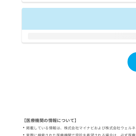
拡
資
きま
充
料
せん
の
ので
の
ご了
お
ご
承く
申
請
ださ
し
求
い。
込
は
み
こ
は
ち
こ
ら
ち
ら
無
料
掲
情
載
報
情
拡
報
充
の
の
修
お
【医療機関の情報について】
正
申
掲載している情報は、株式会社マイナビおよび株式会社ウェルネ
は
し
こ
実際に検索された医療機関で受診を希望される場合は、必ず医療
込