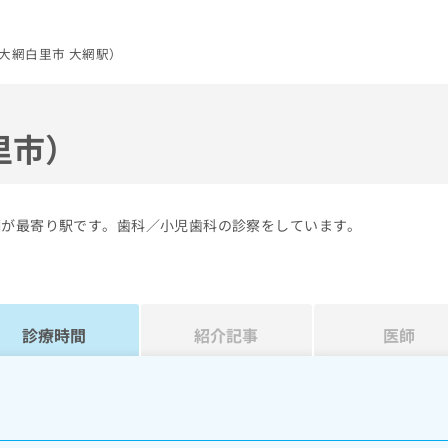
大網白里市 大網駅）
里市）
網が最寄り駅です。歯科／小児歯科の診察をしています。
診療時間
紹介記事
医師