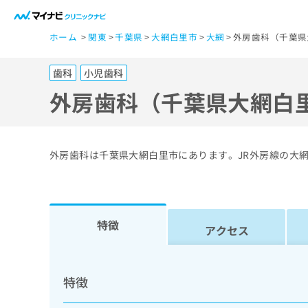
一
ホーム
関東
千葉県
大網白里市
大網
外房歯科（千葉県
般
ユ
歯科
小児歯科
ー
ザ
外房歯科（千葉県大網白
ー
の
方
外房歯科は千葉県大網白里市にあります。JR外房線の大
は
こ
ち
ら
特徴
アクセス
医
マ
療
イ
特徴
ナ
関
ビ