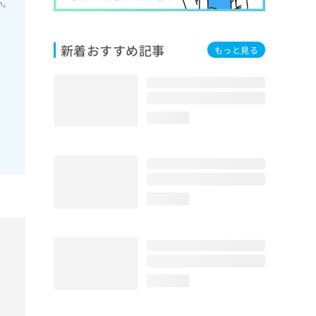
い。
新着おすすめ記事
もっと見る
loading...
loading...
loading...