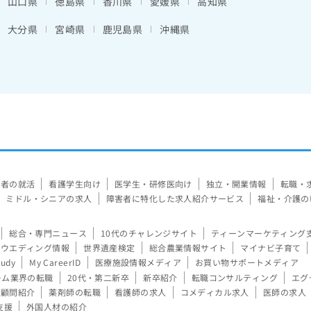
山口県
徳島県
香川県
愛媛県
高知県
大分県
宮崎県
鹿児島県
沖縄県
験者の就活
看護学生向け
医学生・研修医向け
独立・開業情報
転職・
ミドル・シニアの求人
障害者に特化した求人紹介サービス
福祉・介護の
総合・専門ニュース
10代のチャレンジサイト
ティーンマーケティング
ウエディング情報
世界遺産検定
総合農業情報サイト
マイナビ子育て
tudy
My CareerID
医療施設情報メディア
お買い物サポートメディア
ーム業界の転職
20代・第二新卒
新卒紹介
転職コンサルティング
エグ
顧問紹介
薬剤師の転職
看護師の求人
コメディカル求人
医師の求人
支援
外国人材の紹介