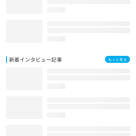
loading...
loading...
新着インタビュー記事
もっと見る
loading...
loading...