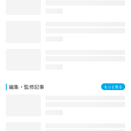
お
問
loading...
い
合
わ
せ
は
loading...
こ
ち
ら
loading...
編集・監修記事
もっと見る
loading...