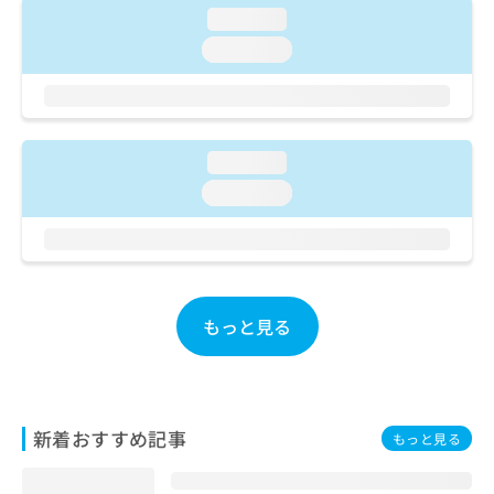
ご了
ら
み
loading...
承く
は
ださ
loading...
こ
無
い。
ち
料
ら
情
報
拡
掲
loading...
充
載
の
loading...
情
お
報
申
の
し
修
込
正
み
は
は
もっと見る
こ
こ
ち
ち
ら
ら
そ
新着おすすめ記事
もっと見る
の
他
の