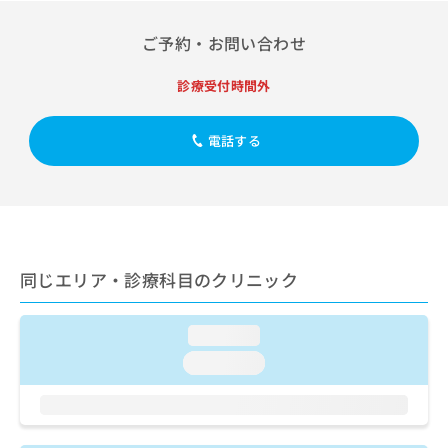
出
稿
クリ
資
稿
ニッ
の
料
ご予約・お問い合わせ
クナ
の
お
の
ビサ
お
問
ご
イト
問
診療受付時間外
い
請
への
い
合
お問
求
合
合せ
わ
は
電話する
フォ
わ
せ
こ
ーム
せ
は
ち
とな
は
こ
ら
りま
こ
ち
す。
ち
ら
クリ
無
ら
ニッ
料
クの
資
同じエリア・診療科目のクリニック
情
予
料
報
約・
の
症状
拡
のご
ご
loading...
充
相談
請
の
loading...
など
求
お
はで
は
申
きま
こ
せん
し
ので
ち
込