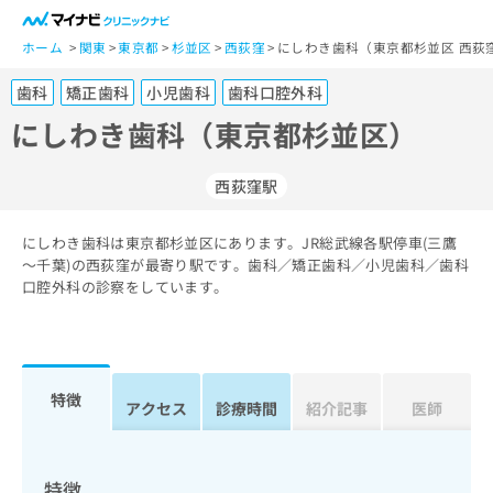
一
般
ホーム
関東
東京都
杉並区
西荻窪
にしわき歯科（東京都杉並区 西荻
ユ
歯科
矯正歯科
小児歯科
歯科口腔外科
ー
ザ
にしわき歯科（東京都杉並区）
ー
の
西荻窪駅
方
は
こ
にしわき歯科は東京都杉並区にあります。JR総武線各駅停車(三鷹
～千葉)の西荻窪が最寄り駅です。歯科／矯正歯科／小児歯科／歯科
ち
口腔外科の診察をしています。
ら
医
マ
療
イ
関
ナ
特徴
アクセス
診療時間
紹介記事
医師
係
ビ
者
ク
の
リ
方
ニ
特徴