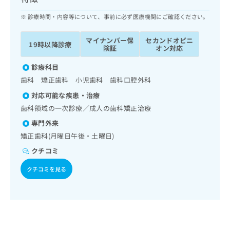
ッ
は
ク
診療時間・内容等について、事前に必ず医療機関にご確認ください。
こ
ナ
ち
ビ
ら
マイナンバー保
セカンドオピニ
19時以降診療
に
険証
オン対応
関
広
す
診療科目
広
告
る
告
歯科 矯正歯科 小児歯科 歯科口腔外科
代
お
出
対応可能な疾患・治療
理
問
稿
店
い
歯科領域の一次診療／成人の歯科矯正治療
の
合
の
お
専門外来
わ
方
問
矯正歯科(月曜日午後・土曜日)
せ
い
は
は
合
クチコミ
こ
こ
わ
ち
クチコミを見る
ち
せ
ら
ら
は
こ
こち
ち
広
らは
広
ら
告
マイ
告
出
ナビ