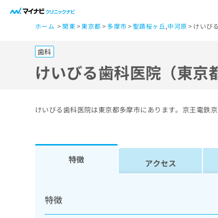
一
ホーム
関東
東京都
多摩市
聖蹟桜ヶ丘
,
中河原
けいび
般
ユ
歯科
ー
ザ
けいびる歯科医院（東京
ー
の
方
けいびる歯科医院は東京都多摩市にあります。京王電鉄京
は
こ
ち
ら
特徴
アクセス
医
マ
療
イ
特徴
ナ
関
ビ