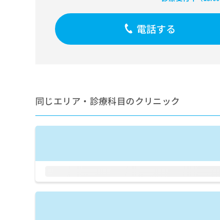
せ
こち
ち
らは
は
マイ
こ
ら
電話する
ナビ
ち
クリ
ら
ニッ
クナ
広
ビサ
広
資
イト
告
告
への
料
出
出
お問
の
稿
合せ
稿
ご
同じエリア・診療科目のクリニック
の
フォ
の
請
お
ーム
お
求
問
とな
問
りま
は
い
い
す。
こ
合
合
クリ
ち
わ
ニッ
わ
ら
せ
クの
せ
は
予
は
約・
こ
こ
無
症状
ち
ち
のご
料
ら
相談
ら
情
など
報
はで