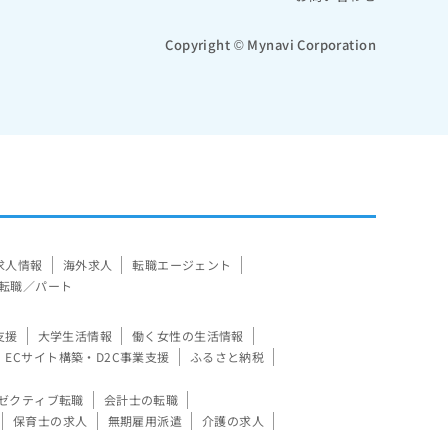
Copyright © Mynavi Corporation
求人情報
海外求人
転職エージェント
転職／パート
支援
大学生活情報
働く女性の生活情報
ECサイト構築・D2C事業支援
ふるさと納税
ゼクティブ転職
会計士の転職
保育士の求人
無期雇用派遣
介護の求人