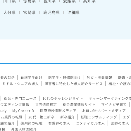
山口県
徳島県
香川県
愛媛県
高知県
大分県
宮崎県
鹿児島県
沖縄県
験者の就活
看護学生向け
医学生・研修医向け
独立・開業情報
転職・
ミドル・シニアの求人
障害者に特化した求人紹介サービス
福祉・介護の
総合・専門ニュース
10代のチャレンジサイト
ティーンマーケティング
ウエディング情報
世界遺産検定
総合農業情報サイト
マイナビ子育て
tudy
My CareerID
医療施設情報メディア
お買い物サポートメディア
ーム業界の転職
20代・第二新卒
新卒紹介
転職コンサルティング
エグ
顧問紹介
薬剤師の転職
看護師の求人
コメディカル求人
医師の求人
支援
外国人材の紹介