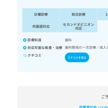
係
ク
者
リ
の
ニ
日曜診療
祝日診療
ッ
方
ク
セカンドオピニオン
は
外国語対応
ナ
対応
こ
ビ
ち
に
診療科目
歯科
関
ら
す
歯科領域の一次診療／成人
対応可能な疾患・治療
る
クチコミ
お
クチコミを見る
広
広
問
告
告
い
出
代
合
稿
わ
理
の
せ
店
お
は
の
問
こ
い
方
ち
ご
合
ら
は
わ
診療受付中
こ
（13:0