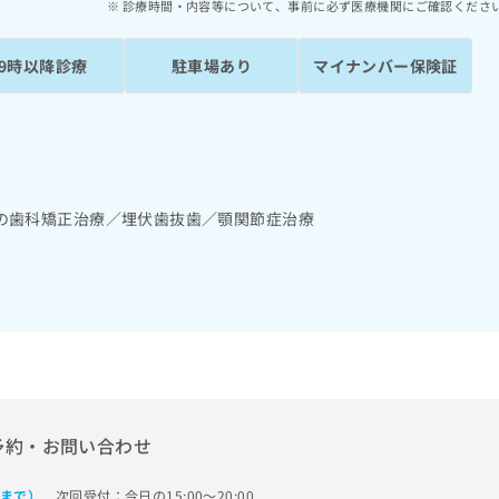
診療時間・内容等について、事前に必ず医療機関にご確認くださ
19時以降診療
駐車場あり
マイナンバー保険証
の歯科矯正治療／埋伏歯抜歯／顎関節症治療
予約・お問い合わせ
次回受付：今日の15:00～20:00
0まで）