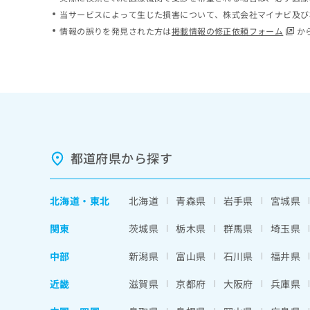
ち
み
当サービスによって生じた損害について、株式会社マイナビ及び
ら
は
情報の誤りを発見された方は
掲載情報の修正依頼フォーム
か
こ
ち
そ
ら
の
他
の
お
問
い
都道府県から探す
合
わ
せ
北海道
・
東北
北海道
青森県
岩手県
宮城県
は
こ
関東
茨城県
栃木県
群馬県
埼玉県
ち
ら
中部
新潟県
富山県
石川県
福井県
近畿
滋賀県
京都府
大阪府
兵庫県