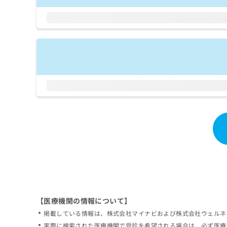
拡
資
きま
充
料
せん
の
ので
の
ご了
お
ご
承く
申
請
ださ
し
求
い。
込
は
み
こ
は
ち
こ
ら
ち
ら
無
料
掲
情
載
報
情
拡
報
充
の
の
修
お
【医療機関の情報について】
正
申
掲載している情報は、株式会社マイナビおよび株式会社ウェルネ
は
し
こ
実際に検索された医療機関で受診を希望される場合は、必ず医療
込