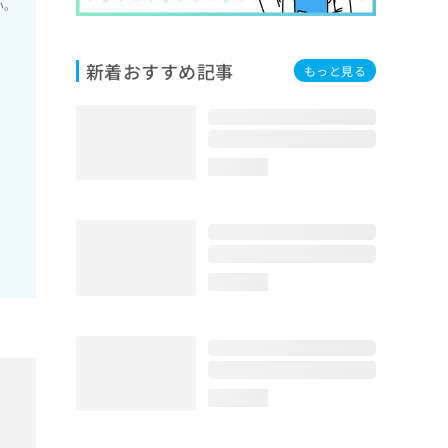
い。
新着おすすめ記事
もっと見る
loading...
loading...
loading...