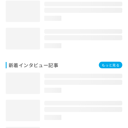
loading...
loading...
新着インタビュー記事
もっと見る
loading...
loading...