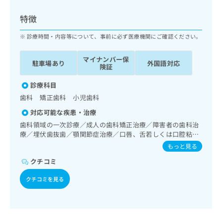
ッ
は
ク
こ
特徴
ナ
ち
ビ
診療時間・内容等について、事前に必ず医療機関にご確認ください。
ら
に
関
マイナンバー保
広
駐車場あり
外国語対応
す
広
険証
告
る
告
代
お
診療科目
出
理
問
稿
歯科 矯正歯科 小児歯科
店
い
の
対応可能な疾患・治療
合
の
お
わ
歯科領域の一次診療／成人の歯科矯正治療／障害者の歯科治
方
問
せ
療／埋伏歯抜歯／顎関節症治療／口唇、舌若しくは口腔粘膜
い
は
の炎症、外傷又は腫瘍の治療
は
合
もっと見る
こ
こ
わ
ち
クチコミ
ち
せ
ら
ら
は
クチコミを見る
こ
こち
ち
広
らは
広
ら
告
マイ
告
出
ナビ