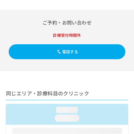
出
稿
クリ
資
稿
ニッ
の
料
クナ
の
お
の
ビサ
お
問
ご
ご予約・お問い合わせ
イト
問
い
請
への
い
合
お問
求
診療受付時間外
合
合せ
わ
は
フォ
わ
せ
こ
ーム
せ
は
ち
電話する
とな
は
こ
ら
りま
こ
ち
す。
ち
ら
クリ
無
ら
ニッ
料
クの
資
情
予
料
報
約・
同じエリア・診療科目のクリニック
の
症状
拡
のご
ご
充
相談
請
の
など
loading...
求
お
はで
は
loading...
申
きま
こ
せん
し
ので
ち
込