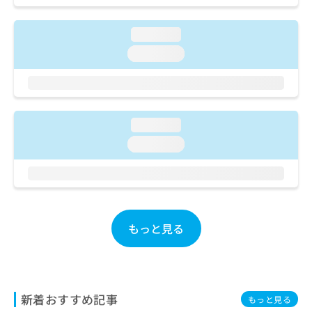
ご了
ら
み
承く
は
ださ
loading...
こ
無
い。
ち
料
loading...
ら
情
報
拡
掲
充
載
の
情
loading...
お
報
loading...
申
の
し
修
込
正
み
は
は
こ
こ
ち
もっと見る
ち
ら
ら
そ
の
他
新着おすすめ記事
もっと見る
の