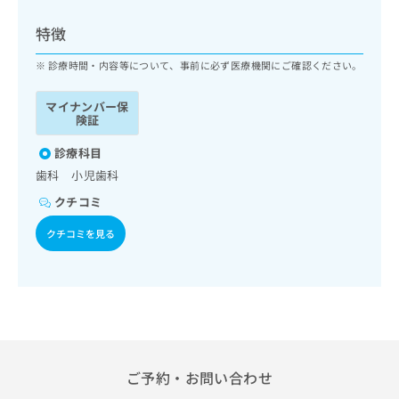
ッ
は
ク
こ
特徴
ナ
ち
ビ
診療時間・内容等について、事前に必ず医療機関にご確認ください。
ら
に
関
マイナンバー保
広
す
広
険証
告
る
告
代
お
診療科目
出
理
問
稿
歯科 小児歯科
店
い
の
クチコミ
合
の
お
わ
方
問
クチコミを見る
せ
い
は
は
合
こ
こ
わ
ち
ち
せ
ら
ら
は
こ
こち
ち
広
らは
広
ら
告
ご予約・お問い合わせ
マイ
告
出
ナビ