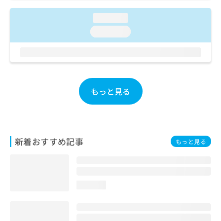
ご了
ら
み
承く
は
loading...
ださ
こ
無
い。
loading...
ち
料
ら
情
報
拡
掲
充
載
の
情
もっと見る
お
報
申
の
し
修
込
正
み
は
新着おすすめ記事
もっと見る
は
こ
こ
ち
ち
ら
ら
loading...
そ
の
他
の