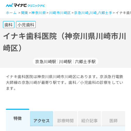
一
般
ホーム
関東
神奈川県
川崎市川崎区
京急川崎
,
川崎
,
六郷土手
イナキ歯
ユ
歯科
小児歯科
ー
ザ
イナキ歯科医院（神奈川県川崎市川
ー
崎区）
の
方
は
京急川崎駅
川崎駅
六郷土手駅
こ
ち
イナキ歯科医院は神奈川県川崎市川崎区にあります。京浜急行電鉄
ら
大師線の京急川崎が最寄り駅です。歯科／小児歯科の診察をしてい
ます。
医
マ
療
イ
関
ナ
係
ビ
者
ク
特徴
アクセス
診療時間
紹介記事
医師
の
リ
方
ニ