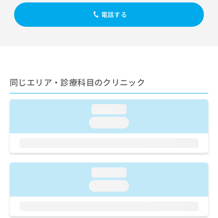
出
稿
クリ
資
稿
ニッ
の
電話する
料
クナ
の
お
の
ビサ
お
問
ご
イト
問
い
請
への
い
合
お問
求
合
合せ
わ
は
フォ
わ
せ
こ
ーム
せ
同じエリア・診療科目のクリニック
は
ち
とな
は
こ
ら
りま
こ
ち
す。
loading...
ち
ら
クリ
無
ら
ニッ
loading...
料
クの
資
情
予
料
報
約・
の
症状
拡
のご
ご
充
相談
loading...
請
の
など
求
お
loading...
はで
は
申
きま
こ
せん
し
ので
ち
込