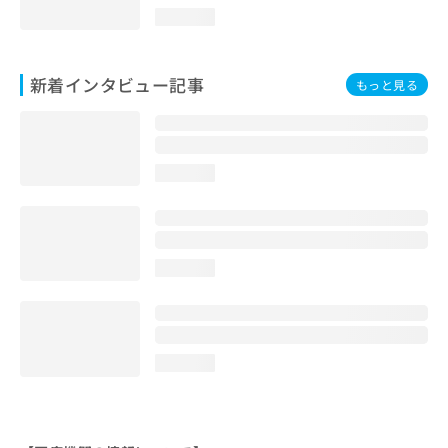
loading...
新着インタビュー記事
もっと見る
loading...
loading...
loading...