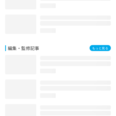
お
loading...
問
い
合
わ
せ
loading...
は
こ
ち
編集・監修記事
もっと見る
ら
loading...
loading...