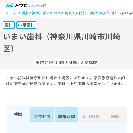
一
般
ホーム
関東
神奈川県
川崎市川崎区
東門前
,
川崎大師
,
大師橋
いまい歯
ユ
歯科
小児歯科
ー
ザ
いまい歯科（神奈川県川崎市川崎
ー
区）
の
方
は
東門前駅
川崎大師駅
大師橋駅
こ
ち
いまい歯科は神奈川県川崎市川崎区にあります。京浜急行電鉄大師
ら
線の東門前が最寄り駅です。歯科／小児歯科の診察をしています。
医
マ
療
イ
関
ナ
係
ビ
特徴
アクセス
診療時間
紹介記事
医師
者
ク
の
リ
方
ニ