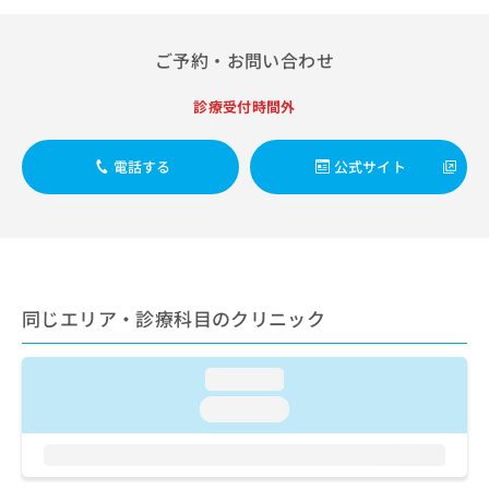
出
稿
クリ
資
稿
ニッ
の
料
クナ
の
お
の
ご予約・お問い合わせ
ビサ
お
問
ご
イト
問
い
請
への
診療受付時間外
い
合
お問
求
合
合せ
わ
は
フォ
わ
せ
こ
電話する
公式サイト
ーム
せ
は
ち
とな
は
こ
ら
りま
こ
ち
す。
ち
ら
クリ
無
ら
ニッ
料
クの
資
情
予
同じエリア・診療科目のクリニック
料
報
約・
の
症状
拡
のご
ご
充
loading...
相談
請
の
など
求
loading...
お
はで
は
申
きま
こ
せん
し
ので
ち
込