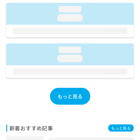
ご了
ら
み
承く
loading...
は
ださ
こ
無
い。
loading...
ち
料
ら
情
報
拡
掲
充
載
loading...
の
情
loading...
お
報
申
の
し
修
込
正
み
は
は
こ
もっと見る
こ
ち
ち
ら
ら
そ
の
新着おすすめ記事
もっと見る
他
の