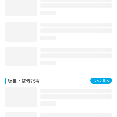
お
問
loading...
い
合
わ
せ
は
loading...
こ
ち
ら
loading...
編集・監修記事
もっと見る
loading...