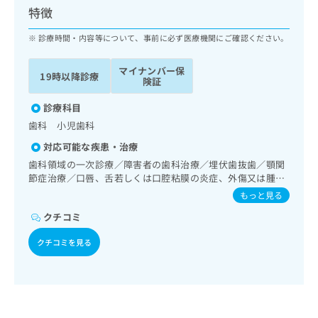
ッ
は
特徴
ク
こ
ナ
診療時間・内容等について、事前に必ず医療機関にご確認ください。
ち
ビ
ら
に
マイナンバー保
19時以降診療
関
険証
広
す
広
告
る
診療科目
告
代
お
出
歯科 小児歯科
理
問
稿
対応可能な疾患・治療
店
い
の
合
の
歯科領域の一次診療／障害者の歯科治療／埋伏歯抜歯／顎関
お
わ
節症治療／口唇、舌若しくは口腔粘膜の炎症、外傷又は腫瘍
方
問
の治療
せ
い
は
もっと見る
は
合
こ
クチコミ
こ
わ
ち
ち
せ
ら
クチコミを見る
ら
は
こ
こち
ち
広
らは
広
ら
告
マイ
告
出
ナビ