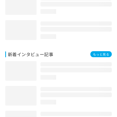
loading...
loading...
新着インタビュー記事
もっと見る
loading...
loading...