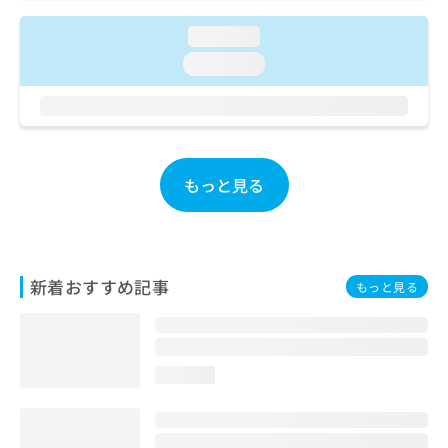
ご了
ら
み
承く
は
loading...
ださ
こ
無
い。
loading...
ち
料
ら
情
報
拡
掲
充
載
の
情
もっと見る
お
報
申
の
し
修
込
正
み
は
新着おすすめ記事
もっと見る
は
こ
こ
ち
ち
ら
ら
loading...
そ
の
他
の