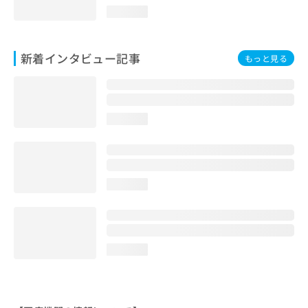
loading...
新着インタビュー記事
もっと見る
loading...
loading...
loading...