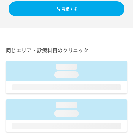
出
稿
クリ
資
稿
ニッ
の
電話する
料
クナ
の
お
の
ビサ
お
問
ご
イト
問
い
請
への
い
合
お問
求
合
合せ
わ
は
フォ
わ
せ
こ
ーム
せ
同じエリア・診療科目のクリニック
は
ち
とな
は
こ
ら
りま
こ
ち
す。
loading...
ち
ら
クリ
無
ら
ニッ
loading...
料
クの
資
情
予
料
報
約・
の
症状
拡
のご
ご
充
相談
loading...
請
の
など
求
お
loading...
はで
は
申
きま
こ
せん
し
ので
ち
込