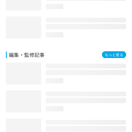
お
loading...
問
い
合
わ
せ
loading...
は
こ
ち
編集・監修記事
もっと見る
ら
loading...
loading...