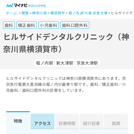
一
般
ホーム
関東
神奈川県
横須賀市
堀ノ内
,
新大津
,
京急大津
ヒルサイドデ
ユ
歯科
矯正歯科
小児歯科
歯科口腔外科
ー
ザ
ヒルサイドデンタルクリニック（神
ー
奈川県横須賀市）
の
方
は
堀ノ内駅
新大津駅
京急大津駅
こ
ち
ヒルサイドデンタルクリニックは神奈川県横須賀市にあります。京
ら
浜急行電鉄久里浜線の堀ノ内が最寄り駅です。歯科／矯正歯科／小
児歯科／歯科口腔外科の診察をしています。
医
マ
療
イ
関
ナ
係
ビ
者
ク
特徴
アクセス
診療時間
紹介記事
医師
の
リ
方
ニ