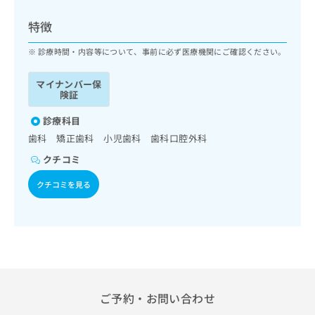
ッ
は
ク
こ
特徴
ナ
ち
ビ
診療時間・内容等について、事前に必ず医療機関にご確認ください。
ら
に
関
マイナンバー保
広
す
広
険証
告
る
告
代
お
診療科目
出
理
問
稿
歯科 矯正歯科 小児歯科 歯科口腔外科
店
い
の
クチコミ
合
の
お
わ
方
問
クチコミを見る
せ
い
は
は
合
こ
こ
わ
ち
ち
せ
ら
ら
は
こ
こち
ち
広
らは
広
ら
告
ご予約・お問い合わせ
マイ
告
出
ナビ