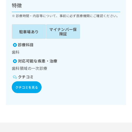
ッ
は
特徴
ク
こ
ナ
診療時間・内容等について、事前に必ず医療機関にご確認ください。
ち
ビ
ら
に
マイナンバー保
駐車場あり
関
険証
広
す
広
告
る
診療科目
告
代
お
出
歯科
理
問
稿
対応可能な疾患・治療
店
い
の
合
の
歯科領域の一次診療
お
わ
方
問
クチコミ
せ
い
は
は
合
クチコミを見る
こ
こ
わ
ち
ち
せ
ら
ら
は
こ
こち
ち
広
らは
広
ら
告
マイ
告
出
ナビ