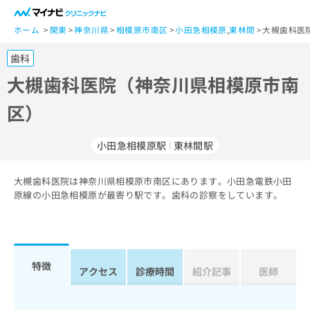
一
般
ホーム
関東
神奈川県
相模原市南区
小田急相模原
,
東林間
大槻歯科医
ユ
歯科
ー
ザ
大槻歯科医院（神奈川県相模原市南
ー
区）
の
方
は
小田急相模原駅
東林間駅
こ
ち
大槻歯科医院は神奈川県相模原市南区にあります。小田急電鉄小田
ら
原線の小田急相模原が最寄り駅です。歯科の診察をしています。
医
マ
療
イ
関
ナ
係
ビ
特徴
アクセス
診療時間
紹介記事
医師
者
ク
の
リ
方
ニ