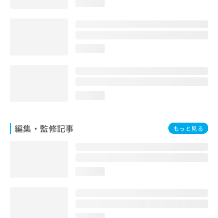
loading...
お
問
い
合
わ
loading...
せ
は
こ
ち
ら
loading...
編集・監修記事
もっと見る
loading...
loading...