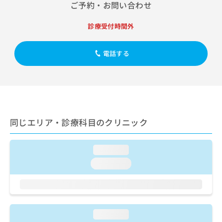
出
ご予約・お問い合わせ
稿
クリ
資
稿
ニッ
の
料
クナ
の
お
の
診療受付時間外
ビサ
お
問
ご
イト
問
い
請
への
い
電話する
合
お問
求
合
合せ
わ
は
フォ
わ
せ
こ
ーム
せ
は
ち
とな
は
こ
ら
りま
こ
ち
す。
ち
ら
クリ
無
同じエリア・診療科目のクリニック
ら
ニッ
料
クの
資
情
予
料
報
約・
loading...
の
症状
拡
loading...
のご
ご
充
相談
請
の
など
求
お
はで
は
申
きま
こ
せん
し
loading...
ので
ち
込