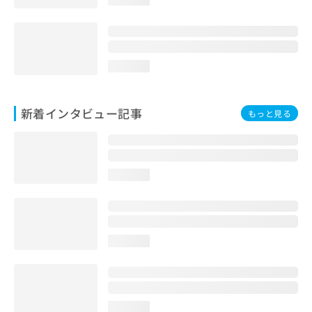
loading...
新着インタビュー記事
もっと見る
loading...
loading...
loading...