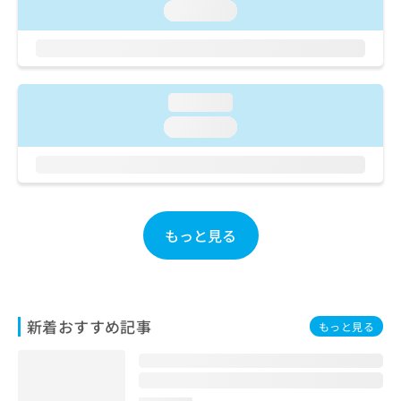
ご了
ら
み
loading...
承く
は
ださ
こ
無
い。
ち
料
ら
情
報
loading...
拡
掲
loading...
充
載
の
情
お
報
申
の
し
修
込
正
もっと見る
み
は
は
こ
こ
ち
ち
ら
ら
新着おすすめ記事
もっと見る
そ
の
他
の