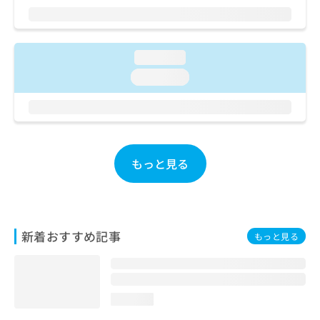
ご了
ら
み
承く
は
ださ
こ
無
い。
ち
料
loading...
ら
情
loading...
報
拡
掲
充
載
の
情
お
報
申
の
もっと見る
し
修
込
正
み
は
は
こ
こ
ち
新着おすすめ記事
もっと見る
ち
ら
ら
そ
の
loading...
他
の