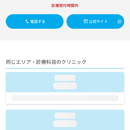
出
稿
クリ
資
診療受付時間外
稿
ニッ
の
料
クナ
の
お
の
ビサ
お
問
ご
電話する
公式サイト
イト
問
い
請
への
い
合
お問
求
合
合せ
わ
は
フォ
わ
せ
こ
ーム
せ
は
ち
とな
は
こ
ら
りま
こ
ち
同じエリア・診療科目のクリニック
す。
ち
ら
クリ
無
ら
ニッ
料
クの
loading...
資
情
予
料
loading...
報
約・
の
症状
拡
のご
ご
充
相談
請
の
など
求
お
はで
は
申
loading...
きま
こ
せん
し
loading...
ので
ち
込