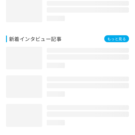
loading...
新着インタビュー記事
もっと見る
loading...
loading...
loading...