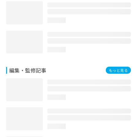
お
問
い
loading...
合
わ
せ
は
こ
loading...
ち
ら
編集・監修記事
もっと見る
loading...
loading...