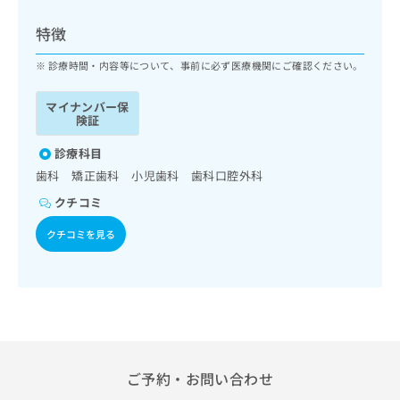
ッ
は
ク
こ
特徴
ナ
ち
ビ
診療時間・内容等について、事前に必ず医療機関にご確認ください。
ら
に
関
マイナンバー保
広
す
広
険証
告
る
告
代
お
診療科目
出
理
問
稿
歯科 矯正歯科 小児歯科 歯科口腔外科
店
い
の
クチコミ
合
の
お
わ
方
問
クチコミを見る
せ
い
は
は
合
こ
こ
わ
ち
ち
せ
ら
ら
は
こ
こち
ち
広
らは
広
ら
告
ご予約・お問い合わせ
マイ
告
出
ナビ