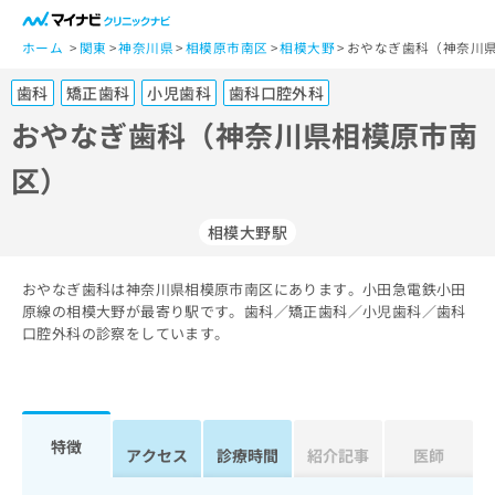
一
般
ホーム
関東
神奈川県
相模原市南区
相模大野
おやなぎ歯科（神奈川県
ユ
歯科
矯正歯科
小児歯科
歯科口腔外科
ー
ザ
おやなぎ歯科（神奈川県相模原市南
ー
区）
の
方
は
相模大野駅
こ
ち
おやなぎ歯科は神奈川県相模原市南区にあります。小田急電鉄小田
ら
原線の相模大野が最寄り駅です。歯科／矯正歯科／小児歯科／歯科
口腔外科の診察をしています。
医
マ
療
イ
関
ナ
係
ビ
者
ク
特徴
アクセス
診療時間
紹介記事
医師
の
リ
方
ニ