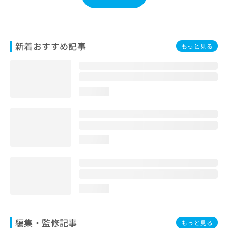
お
問
い
合
新着おすすめ記事
もっと見る
わ
せ
は
こ
ち
loading...
ら
loading...
loading...
編集・監修記事
もっと見る