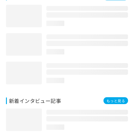
loading...
loading...
loading...
新着インタビュー記事
もっと見る
loading...