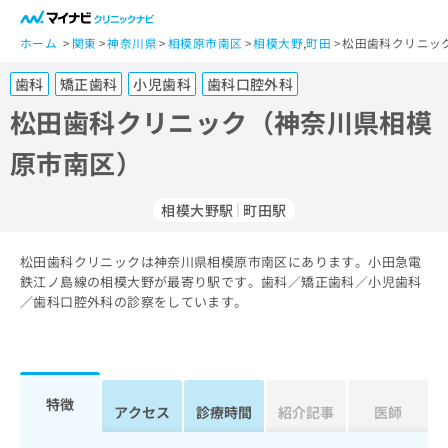
一
般
ホーム
関東
神奈川県
相模原市南区
相模大野
,
町田
松田歯科クリニッ
ユ
歯科
矯正歯科
小児歯科
歯科口腔外科
ー
ザ
松田歯科クリニック（神奈川県相模
ー
原市南区）
の
方
は
相模大野駅
町田駅
こ
ち
松田歯科クリニックは神奈川県相模原市南区にあります。小田急電
ら
鉄江ノ島線の相模大野が最寄り駅です。歯科／矯正歯科／小児歯科
／歯科口腔外科の診察をしています。
医
マ
療
イ
関
ナ
係
ビ
者
ク
特徴
アクセス
診療時間
紹介記事
医師
の
リ
方
ニ