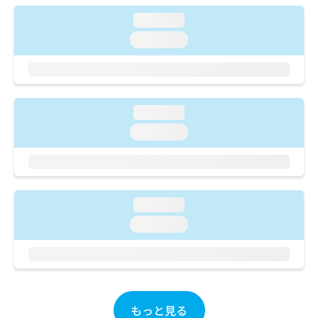
ご了
ら
み
承く
loading...
は
ださ
こ
無
い。
loading...
ち
料
ら
情
報
拡
掲
充
載
loading...
の
情
loading...
お
報
申
の
し
修
込
正
み
は
loading...
は
こ
こ
ち
loading...
ち
ら
ら
そ
の
他
もっと見る
の