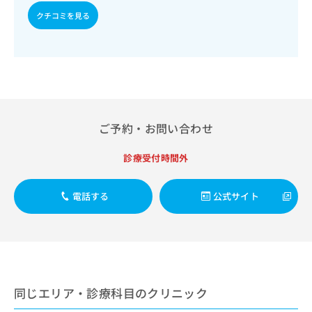
出
稿
クリ
資
クチコミを見る
稿
ニッ
の
料
クナ
の
お
の
ビサ
お
問
ご
イト
問
い
請
への
い
合
お問
求
合
合せ
わ
は
フォ
わ
せ
こ
ーム
せ
は
ち
とな
ご予約・お問い合わせ
は
こ
ら
りま
こ
ち
す。
ち
診療受付時間外
ら
クリ
無
ら
ニッ
料
クの
資
情
予
電話する
公式サイト
料
報
約・
の
症状
拡
のご
ご
充
相談
請
の
など
求
お
はで
は
申
きま
こ
せん
同じエリア・診療科目のクリニック
し
ので
ち
込