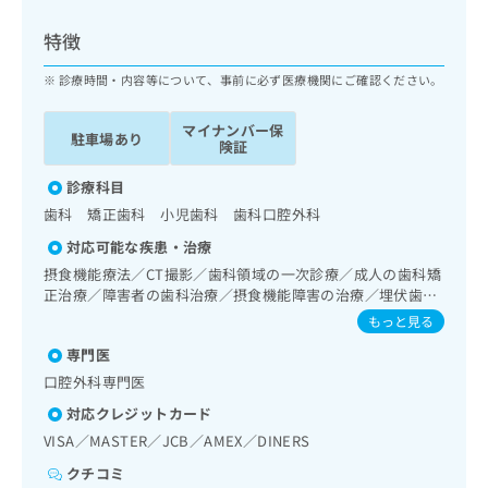
ッ
は
ク
こ
特徴
ナ
ち
ビ
診療時間・内容等について、事前に必ず医療機関にご確認ください。
ら
に
関
マイナンバー保
広
駐車場あり
す
広
険証
告
る
告
代
お
診療科目
出
理
問
稿
歯科 矯正歯科 小児歯科 歯科口腔外科
店
い
の
対応可能な疾患・治療
合
の
お
わ
摂食機能療法／CT撮影／歯科領域の一次診療／成人の歯科矯
方
問
せ
正治療／障害者の歯科治療／摂食機能障害の治療／埋伏歯抜
い
は
歯／顎関節症治療／口唇、舌若しくは口腔粘膜の炎症、外傷
は
合
もっと見る
こ
又は腫瘍の治療
こ
わ
ち
専門医
ち
せ
ら
ら
口腔外科専門医
は
こ
対応クレジットカード
こち
ち
広
VISA／MASTER／JCB／AMEX／DINERS
らは
広
ら
告
マイ
告
クチコミ
出
ナビ