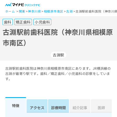
一
般
ホーム
関東
神奈川県
相模原市南区
古淵
古淵駅前歯科医院（神奈川県
ユ
歯科
矯正歯科
小児歯科
ー
ザ
古淵駅前歯科医院（神奈川県相模原
ー
市南区）
の
方
は
古淵駅
こ
ち
古淵駅前歯科医院は神奈川県相模原市南区にあります。JR横浜線の
ら
古淵が最寄り駅です。歯科／矯正歯科／小児歯科の診察をしていま
す。
医
マ
療
イ
関
ナ
係
ビ
者
ク
特徴
アクセス
診療時間
紹介記事
医師
の
リ
方
ニ