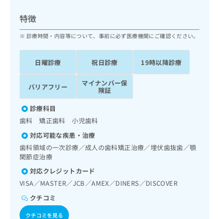
ッ
は
ク
こ
特徴
ナ
ち
ビ
診療時間・内容等について、事前に必ず医療機関にご確認ください。
ら
に
関
広
日曜診療
祝日診療
19時以降診療
す
広
告
る
告
代
マイナンバー保
お
出
バリアフリー
険証
理
問
稿
店
い
の
診療科目
合
の
お
歯科 矯正歯科 小児歯科
わ
方
問
せ
い
は
対応可能な疾患・治療
は
合
こ
歯科領域の一次診療／成人の歯科矯正治療／埋伏歯抜歯／顎
こ
わ
ち
関節症治療
ち
せ
ら
対応クレジットカード
ら
は
こ
VISA／MASTER／JCB／AMEX／DINERS／DISCOVER
こち
ち
広
クチコミ
らは
広
ら
告
マイ
告
出
ナビ
クチコミを見る