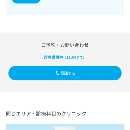
出
稿
クリ
資
稿
ニッ
の
料
クナ
の
お
の
ビサ
お
問
ご
イト
問
い
請
への
い
合
お問
求
合
合せ
わ
は
フォ
わ
せ
こ
ご予約・お問い合わせ
ーム
せ
は
ち
とな
は
こ
ら
りま
診療受付中
（22:00まで）
こ
ち
す。
ち
ら
クリ
無
ら
ニッ
電話する
料
クの
資
情
予
料
報
約・
の
症状
拡
のご
ご
充
相談
請
の
など
求
お
はで
同じエリア・診療科目のクリニック
は
申
きま
こ
せん
し
ので
ち
込
loading...