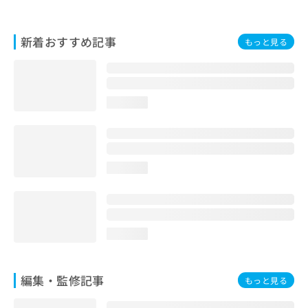
お
問
い
新着おすすめ記事
もっと見る
合
わ
せ
は
loading...
こ
ち
ら
loading...
loading...
編集・監修記事
もっと見る