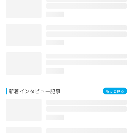
loading...
loading...
loading...
新着インタビュー記事
もっと見る
loading...