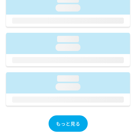
ご了
ら
み
承く
loading...
は
ださ
こ
無
い。
ち
料
ら
情
報
loading...
拡
掲
充
載
loading...
の
情
お
報
申
の
し
修
込
正
loading...
み
は
loading...
は
こ
こ
ち
ち
ら
ら
そ
の
もっと見る
他
の