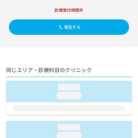
出
稿
クリ
資
稿
ニッ
の
料
診療受付時間外
クナ
の
お
の
ビサ
お
問
ご
イト
問
電話する
い
請
への
い
合
お問
求
合
合せ
わ
は
フォ
わ
せ
こ
ーム
せ
は
ち
とな
は
こ
ら
りま
こ
ち
す。
同じエリア・診療科目のクリニック
ち
ら
クリ
無
ら
ニッ
料
クの
資
情
予
loading...
料
報
約・
loading...
の
症状
拡
のご
ご
充
相談
請
の
など
求
お
はで
は
申
きま
loading...
こ
せん
し
ので
ち
込
loading...