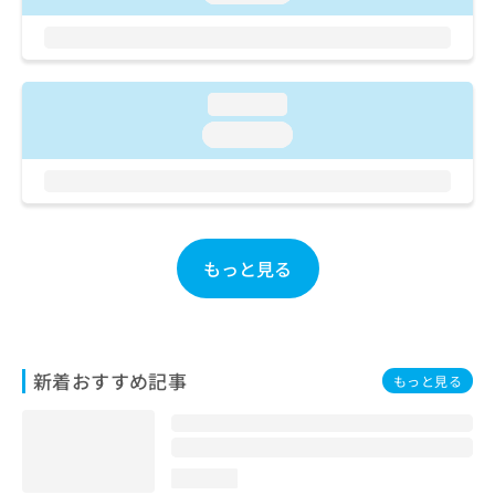
ご了
ら
み
承く
は
ださ
こ
無
い。
ち
料
ら
情
loading...
報
loading...
拡
掲
充
載
の
情
お
報
申
の
し
修
もっと見る
込
正
み
は
は
こ
こ
ち
ち
ら
新着おすすめ記事
もっと見る
ら
そ
の
他
loading...
の