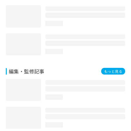
お
問
い
合
loading...
わ
せ
は
こ
ち
loading...
ら
編集・監修記事
もっと見る
loading...
loading...