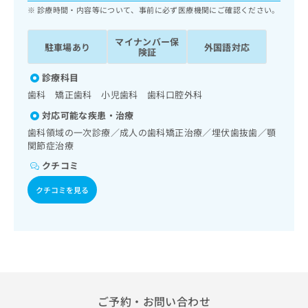
ッ
は
診療時間・内容等について、事前に必ず医療機関にご確認ください。
ク
こ
ナ
ち
マイナンバー保
駐車場あり
外国語対応
ビ
険証
ら
に
関
診療科目
広
す
広
歯科 矯正歯科 小児歯科 歯科口腔外科
告
る
告
代
対応可能な疾患・治療
お
出
理
問
歯科領域の一次診療／成人の歯科矯正治療／埋伏歯抜歯／顎
稿
店
い
関節症治療
の
合
の
お
クチコミ
わ
方
問
せ
い
は
クチコミを見る
は
合
こ
こ
わ
ち
ち
せ
ら
ら
は
こ
こち
ち
広
らは
広
ら
告
マイ
告
ご予約・お問い合わせ
出
ナビ