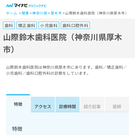
一
般
ホーム
関東
神奈川県
厚木市
山際鈴木歯科医院（神奈川県厚木市）
ユ
歯科
矯正歯科
小児歯科
歯科口腔外科
ー
ザ
山際鈴木歯科医院（神奈川県厚木
ー
市）
の
方
は
こ
山際鈴木歯科医院は神奈川県厚木市にあります。歯科／矯正歯科／
ち
小児歯科／歯科口腔外科の診察をしています。
ら
医
マ
療
イ
特徴
関
アクセス
診療時間
紹介記事
医師
ナ
係
ビ
者
ク
の
リ
特徴
方
ニ