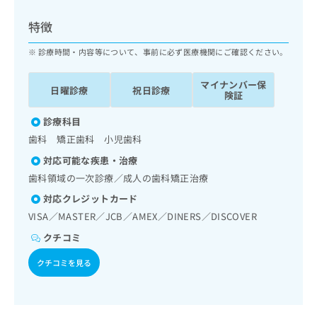
ッ
は
ク
こ
特徴
ナ
ち
ビ
診療時間・内容等について、事前に必ず医療機関にご確認ください。
ら
に
関
マイナンバー保
広
日曜診療
祝日診療
す
広
険証
告
る
告
代
お
診療科目
出
理
問
稿
歯科 矯正歯科 小児歯科
店
い
の
対応可能な疾患・治療
合
の
お
わ
歯科領域の一次診療／成人の歯科矯正治療
方
問
せ
い
は
対応クレジットカード
は
合
こ
VISA／MASTER／JCB／AMEX／DINERS／DISCOVER
こ
わ
ち
ち
せ
クチコミ
ら
ら
は
クチコミを見る
こ
こち
ち
広
らは
広
ら
告
マイ
告
出
ナビ