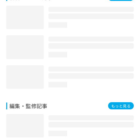
お
問
い
合
loading...
わ
せ
は
こ
ち
loading...
ら
loading...
編集・監修記事
もっと見る
loading...