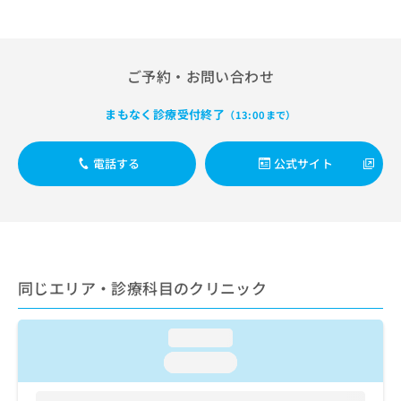
出
稿
クリ
資
稿
ニッ
の
料
クナ
の
お
の
ビサ
お
問
ご
イト
ご予約・お問い合わせ
問
い
請
への
い
合
お問
求
合
合せ
まもなく診療受付終了
わ
（13:00まで）
は
フォ
わ
せ
こ
ーム
せ
は
ち
とな
電話する
公式サイト
は
こ
ら
りま
こ
ち
す。
ち
ら
クリ
無
ら
ニッ
料
クの
資
情
予
料
報
約・
の
症状
拡
同じエリア・診療科目のクリニック
のご
ご
充
相談
請
の
など
求
loading...
お
はで
は
申
きま
loading...
こ
せん
し
ので
ち
込