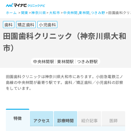
一
般
ホーム
関東
神奈川県
大和市
中央林間
,
東林間
,
つきみ野
田園歯科クリ
ユ
歯科
矯正歯科
小児歯科
ー
ザ
田園歯科クリニック（神奈川県大和
ー
市）
の
方
は
中央林間駅
東林間駅
つきみ野駅
こ
ち
田園歯科クリニックは神奈川県大和市にあります。小田急電鉄江ノ
ら
島線の中央林間が最寄り駅です。歯科／矯正歯科／小児歯科の診察
をしています。
医
マ
療
イ
関
ナ
係
ビ
者
ク
特徴
アクセス
診療時間
紹介記事
医師
の
リ
方
ニ