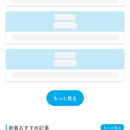
ご了
ら
み
承く
は
ださ
こ
無
い。
loading...
ち
料
loading...
ら
情
報
拡
掲
充
載
の
情
loading...
お
報
申
の
loading...
し
修
込
正
み
は
は
こ
こ
ち
ち
もっと見る
ら
ら
そ
の
他
新着おすすめ記事
もっと見る
の