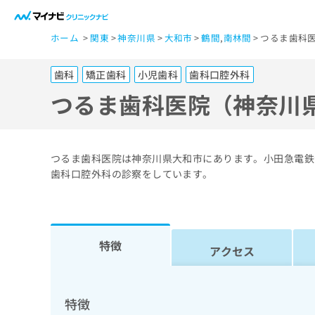
一
ホーム
関東
神奈川県
大和市
鶴間
,
南林間
つるま歯科医
般
ユ
歯科
矯正歯科
小児歯科
歯科口腔外科
ー
ザ
つるま歯科医院（神奈川
ー
の
方
つるま歯科医院は神奈川県大和市にあります。小田急電鉄
は
歯科口腔外科の診察をしています。
こ
ち
ら
特徴
アクセス
医
マ
療
イ
ナ
関
特徴
ビ