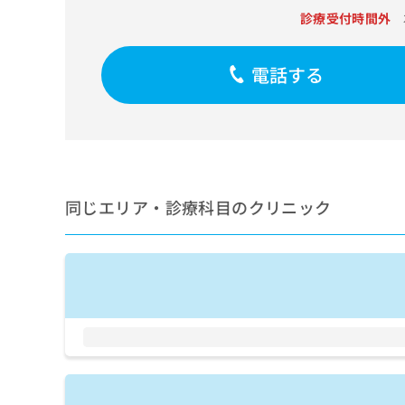
せ
こち
診療受付時間外
ち
らは
は
マイ
こ
ら
ナビ
ち
クリ
電話する
ら
ニッ
クナ
広
ビサ
広
資
イト
告
告
への
料
出
出
お問
の
稿
合せ
稿
ご
の
フォ
の
請
お
ーム
同じエリア・診療科目のクリニック
お
求
問
とな
問
りま
は
い
い
す。
こ
合
合
クリ
ち
わ
ニッ
わ
ら
せ
クの
せ
は
予
は
約・
こ
こ
無
症状
ち
ち
のご
料
ら
相談
ら
情
など
報
はで