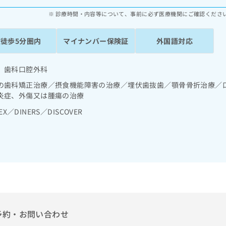
診療時間・内容等について、事前に必ず医療機関にご確認くださ
駅徒歩5分圏内
マイナンバー保険証
外国語対応
 歯科口腔外科
の歯科矯正治療／摂食機能障害の治療／埋伏歯抜歯／顎骨骨折治療／
炎症、外傷又は腫瘍の治療
EX／DINERS／DISCOVER
予約・お問い合わせ