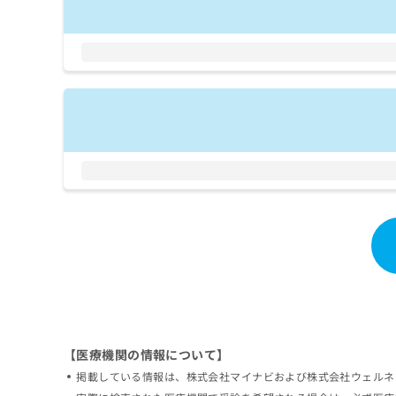
拡
資
きま
充
料
せん
の
ので
の
ご了
お
ご
承く
申
請
ださ
し
求
い。
込
は
み
こ
は
ち
こ
ら
ち
ら
無
料
掲
情
載
報
情
拡
報
充
の
の
修
お
【医療機関の情報について】
正
申
は
し
掲載している情報は、株式会社マイナビおよび株式会社ウェルネ
こ
込