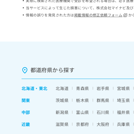
実際に検索された医療機関で受診を希望される場合は、必ず医療
ち
み
当サービスによって生じた損害について、株式会社マイナビ及び
ら
は
情報の誤りを発見された方は
掲載情報の修正依頼フォーム
か
こ
ち
そ
ら
の
他
の
お
問
い
都道府県から探す
合
わ
せ
は
北海道
・
東北
北海道
青森県
岩手県
宮城県
こ
ち
関東
茨城県
栃木県
群馬県
埼玉県
ら
中部
新潟県
富山県
石川県
福井県
近畿
滋賀県
京都府
大阪府
兵庫県