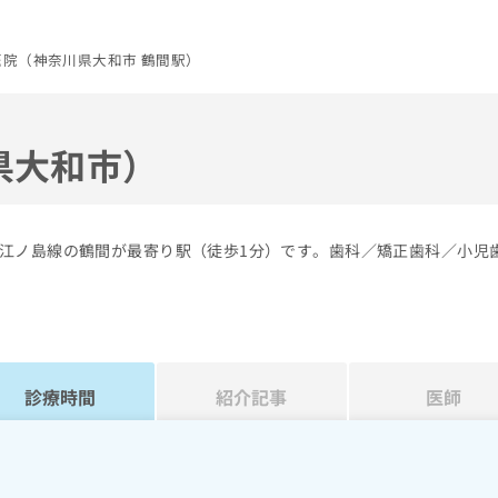
院（神奈川県大和市 鶴間駅）
県大和市）
江ノ島線の鶴間が最寄り駅（徒歩1分）です。歯科／矯正歯科／小児
診療時間
紹介記事
医師