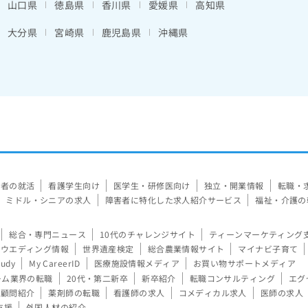
山口県
徳島県
香川県
愛媛県
高知県
大分県
宮崎県
鹿児島県
沖縄県
験者の就活
看護学生向け
医学生・研修医向け
独立・開業情報
転職・
ミドル・シニアの求人
障害者に特化した求人紹介サービス
福祉・介護の
総合・専門ニュース
10代のチャレンジサイト
ティーンマーケティング
ウエディング情報
世界遺産検定
総合農業情報サイト
マイナビ子育て
tudy
My CareerID
医療施設情報メディア
お買い物サポートメディア
ーム業界の転職
20代・第二新卒
新卒紹介
転職コンサルティング
エグ
顧問紹介
薬剤師の転職
看護師の求人
コメディカル求人
医師の求人
支援
外国人材の紹介