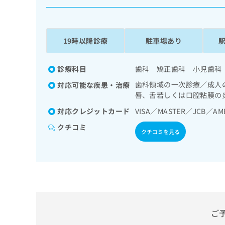
係
ク
者
リ
の
ニ
ッ
方
19時以降診療
駐車場あり
ク
は
ナ
こ
ビ
診療科目
歯科 矯正歯科 小児歯科
ち
に
歯科領域の一次診療／成人
対応可能な疾患・治療
関
ら
唇、舌若しくは口腔粘膜の
す
る
対応クレジットカード
VISA／MASTER／JCB／AM
お
広
広
クチコミ
問
クチコミを見る
告
告
い
出
代
合
稿
わ
理
の
せ
店
お
は
の
問
こ
い
方
ち
合
ら
は
ご
わ
こ