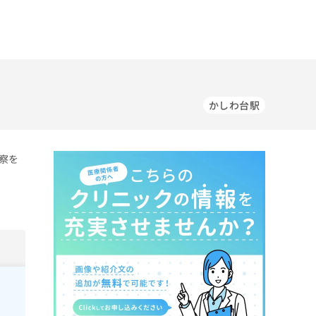
かしわ台駅
察を