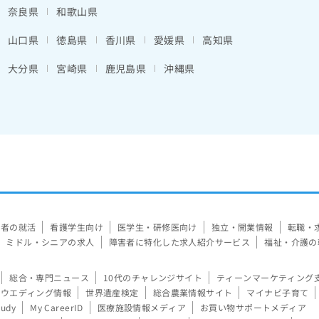
奈良県
和歌山県
山口県
徳島県
香川県
愛媛県
高知県
大分県
宮崎県
鹿児島県
沖縄県
験者の就活
看護学生向け
医学生・研修医向け
独立・開業情報
転職・
ミドル・シニアの求人
障害者に特化した求人紹介サービス
福祉・介護の
総合・専門ニュース
10代のチャレンジサイト
ティーンマーケティング
ウエディング情報
世界遺産検定
総合農業情報サイト
マイナビ子育て
tudy
My CareerID
医療施設情報メディア
お買い物サポートメディア