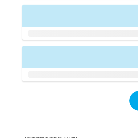
拡
資
きま
充
料
せん
の
ので
の
ご了
お
ご
承く
申
請
ださ
し
求
い。
込
は
み
こ
は
ち
こ
ら
ち
ら
無
料
掲
情
載
報
情
拡
報
充
の
の
修
お
正
申
は
し
こ
込