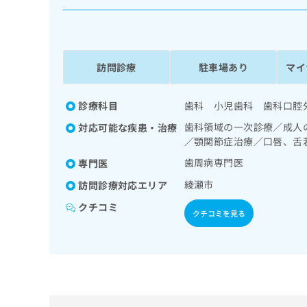
係
ク
者
リ
の
ニ
ッ
方
ク
訪問診療
駐車場あり
マイ
は
ナ
こ
ビ
ち
診療科目
歯科 小児歯科 歯科口腔
に
関
ら
歯科領域の一次診療／成人
対応可能な疾患・治療
す
／顎関節症治療／口唇、舌
る
お
歯周病専門医
専門医
広
広
問
綾瀬市
告
訪問診療対応エリア
告
い
出
代
合
クチコミ
クチコミを見る
稿
わ
理
の
せ
店
お
は
の
問
こ
い
方
ち
合
ら
は
わ
こ