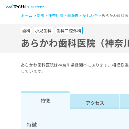
一
ホーム
関東
神奈川県
綾瀬市
かしわ台
あらかわ歯科医
般
ユ
歯科
小児歯科
歯科口腔外科
ー
ザ
あらかわ歯科医院（神奈
ー
の
方
あらかわ歯科医院は神奈川県綾瀬市にあります。相模鉄道
は
しています。
こ
ち
ら
特徴
アクセス
医
マ
療
イ
ナ
関
特徴
ビ