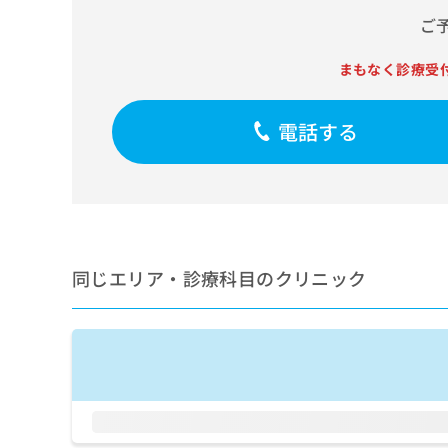
せ
こち
ち
らは
ご
は
マイ
こ
ら
ナビ
ち
まもなく診療受
クリ
ら
ニッ
クナ
広
ビサ
電話する
広
資
イト
告
告
への
料
出
出
お問
の
稿
合せ
稿
ご
の
フォ
の
請
お
ーム
お
求
問
とな
問
りま
は
い
い
同じエリア・診療科目のクリニック
す。
こ
合
合
クリ
ち
わ
ニッ
わ
ら
せ
クの
せ
は
予
は
約・
こ
こ
無
症状
ち
ち
のご
料
ら
相談
ら
情
など
報
はで