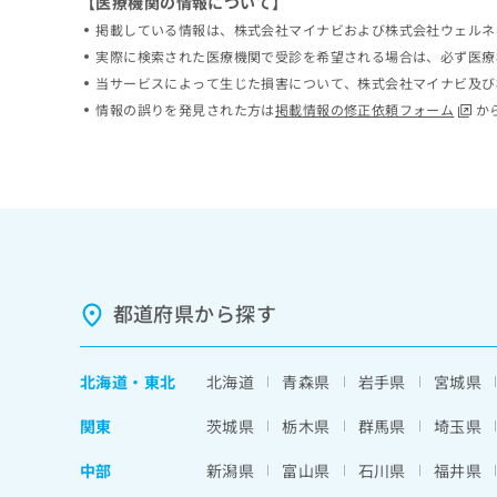
【医療機関の情報について】
ち
み
掲載している情報は、株式会社マイナビおよび株式会社ウェルネ
ら
は
実際に検索された医療機関で受診を希望される場合は、必ず医療
こ
当サービスによって生じた損害について、株式会社マイナビ及び
ち
そ
ら
情報の誤りを発見された方は
掲載情報の修正依頼フォーム
か
の
他
の
お
問
い
合
わ
せ
都道府県から探す
は
こ
ち
北海道
・
東北
北海道
青森県
岩手県
宮城県
ら
関東
茨城県
栃木県
群馬県
埼玉県
中部
新潟県
富山県
石川県
福井県