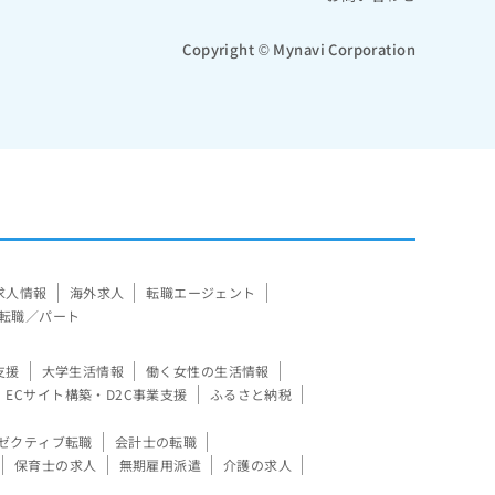
Copyright © Mynavi Corporation
求人情報
海外求人
転職エージェント
転職／パート
支援
大学生活情報
働く女性の生活情報
ECサイト構築・D2C事業支援
ふるさと納税
ゼクティブ転職
会計士の転職
保育士の求人
無期雇用派遣
介護の求人