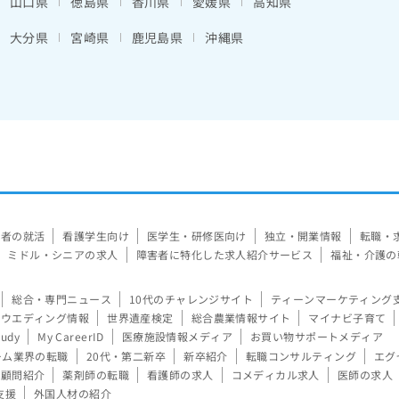
山口県
徳島県
香川県
愛媛県
高知県
大分県
宮崎県
鹿児島県
沖縄県
験者の就活
看護学生向け
医学生・研修医向け
独立・開業情報
転職・
ミドル・シニアの求人
障害者に特化した求人紹介サービス
福祉・介護の
総合・専門ニュース
10代のチャレンジサイト
ティーンマーケティング
ウエディング情報
世界遺産検定
総合農業情報サイト
マイナビ子育て
tudy
My CareerID
医療施設情報メディア
お買い物サポートメディア
ーム業界の転職
20代・第二新卒
新卒紹介
転職コンサルティング
エグ
顧問紹介
薬剤師の転職
看護師の求人
コメディカル求人
医師の求人
支援
外国人材の紹介