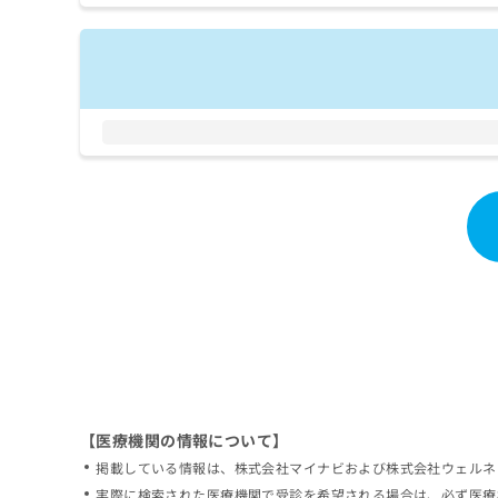
拡
資
きま
充
料
せん
の
ので
の
ご了
お
ご
承く
申
請
ださ
し
求
い。
込
は
み
こ
は
ち
こ
ら
ち
ら
無
料
掲
情
載
報
情
拡
報
充
の
の
修
お
【医療機関の情報について】
正
申
掲載している情報は、株式会社マイナビおよび株式会社ウェルネ
は
し
こ
実際に検索された医療機関で受診を希望される場合は、必ず医療
込