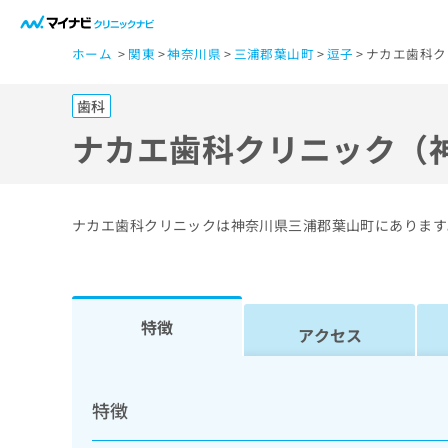
一
ホーム
関東
神奈川県
三浦郡葉山町
逗子
ナカエ歯科ク
般
ユ
歯科
ー
ザ
ナカエ歯科クリニック（
ー
の
方
ナカエ歯科クリニックは神奈川県三浦郡葉山町にあります
は
こ
ち
ら
特徴
アクセス
医
マ
療
イ
特徴
ナ
関
ビ