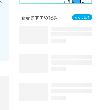
い。
新着おすすめ記事
もっと見る
loading...
loading...
loading...