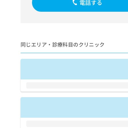
電話する
せ
こち
ち
らは
は
マイ
こ
ら
ナビ
ち
クリ
ら
ニッ
クナ
広
ビサ
広
資
イト
告
同じエリア・診療科目のクリニック
告
への
料
出
出
お問
の
稿
合せ
稿
ご
の
フォ
の
請
お
ーム
お
求
問
とな
問
りま
は
い
い
す。
こ
合
合
クリ
ち
わ
ニッ
わ
ら
せ
クの
せ
は
予
は
約・
こ
こ
無
症状
ち
ち
のご
料
ら
相談
ら
情
など
報
はで