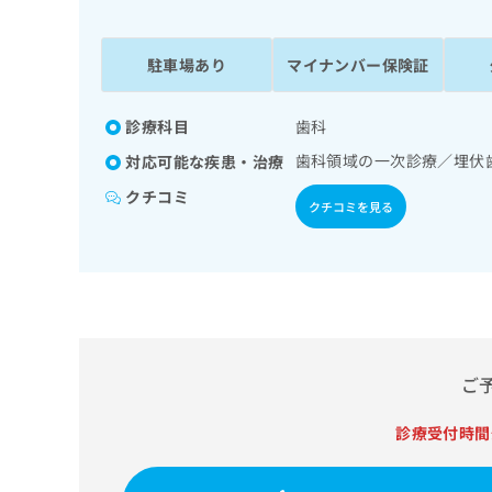
係
ク
者
リ
の
ニ
駐車場あり
マイナンバー保険証
ッ
方
ク
は
ナ
診療科目
歯科
こ
ビ
歯科領域の一次診療／埋伏
対応可能な疾患・治療
ち
に
関
ら
クチコミ
クチコミを見る
す
る
お
広
広
問
告
告
い
出
代
合
稿
わ
理
の
せ
店
ご
お
は
の
問
こ
い
診療受付時間
方
ち
合
ら
は
わ
こ