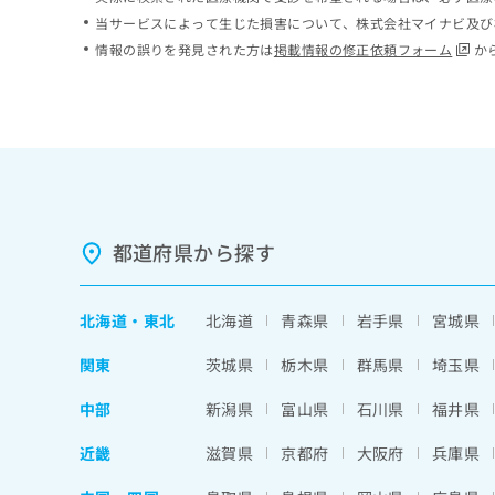
ち
み
当サービスによって生じた損害について、株式会社マイナビ及び
ら
は
情報の誤りを発見された方は
掲載情報の修正依頼フォーム
か
こ
ち
そ
ら
の
他
の
お
問
い
都道府県から探す
合
わ
せ
北海道
・
東北
北海道
青森県
岩手県
宮城県
は
こ
関東
茨城県
栃木県
群馬県
埼玉県
ち
ら
中部
新潟県
富山県
石川県
福井県
近畿
滋賀県
京都府
大阪府
兵庫県