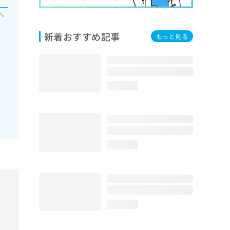
い。
新着おすすめ記事
もっと見る
loading...
loading...
loading...