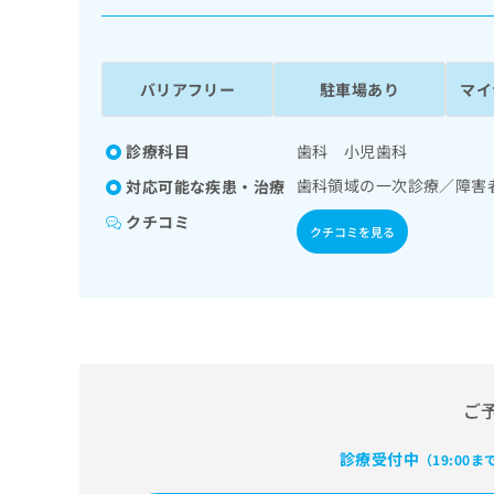
係
ク
者
リ
の
ニ
ッ
方
バリアフリー
駐車場あり
マイ
ク
は
ナ
こ
ビ
診療科目
歯科 小児歯科
ち
に
歯科領域の一次診療／障害
対応可能な疾患・治療
関
ら
す
クチコミ
クチコミを見る
る
お
広
広
問
告
告
い
出
代
合
稿
わ
理
の
せ
店
お
は
の
ご
問
こ
い
方
ち
合
ら
診療受付中
（19:00ま
は
わ
こ