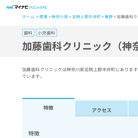
一
ホーム
関東
神奈川県
足柄上郡中井町
秦野
加藤歯科ク
般
ユ
歯科
小児歯科
ー
ザ
加藤歯科クリニック（神
ー
の
方
加藤歯科クリニックは神奈川県足柄上郡中井町にあります
は
ています。
こ
ち
ら
特徴
アクセス
医
マ
療
イ
ナ
関
特徴
ビ