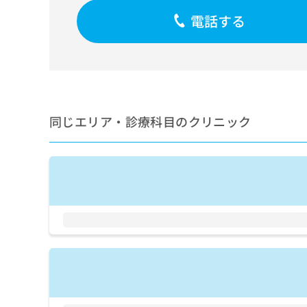
せ
こち
ち
らは
は
電話する
マイ
こ
ら
ナビ
ち
クリ
ら
ニッ
クナ
広
ビサ
広
資
イト
告
告
への
料
出
出
同じエリア・診療科目のクリニック
お問
の
稿
合せ
稿
ご
の
フォ
の
請
お
ーム
お
求
問
とな
問
りま
は
い
い
す。
こ
合
合
クリ
ち
わ
ニッ
わ
ら
せ
クの
せ
は
予
は
約・
こ
こ
無
症状
ち
ち
のご
料
ら
相談
ら
情
など
報
はで