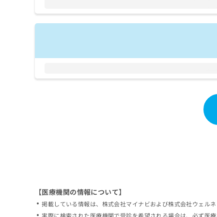
拡
資
きま
充
料
せん
の
ので
の
ご了
お
ご
承く
申
請
ださ
し
求
い。
込
は
み
こ
は
ち
こ
ら
ち
ら
無
料
掲
情
載
報
情
拡
報
充
の
の
修
お
【医療機関の情報について】
正
申
掲載している情報は、株式会社マイナビおよび株式会社ウェルネ
は
し
こ
実際に検索された医療機関で受診を希望される場合は、必ず医療
込