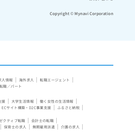
Copyright © Mynavi Corporation
求人情報
海外求人
転職エージェント
転職／パート
支援
大学生活情報
働く女性の生活情報
ECサイト構築・D2C事業支援
ふるさと納税
ゼクティブ転職
会計士の転職
保育士の求人
無期雇用派遣
介護の求人