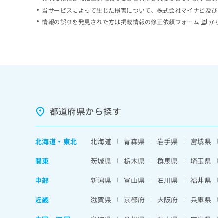
ち
み
当サービスによって生じた損害について、株式会社マイナビ及び
ら
は
情報の誤りを発見された方は
掲載情報の修正依頼フォーム
か
こ
ち
そ
ら
の
他
の
お
問
い
都道府県から探す
合
わ
せ
北海道
・
東北
北海道
青森県
岩手県
宮城県
は
こ
関東
茨城県
栃木県
群馬県
埼玉県
ち
ら
中部
新潟県
富山県
石川県
福井県
近畿
滋賀県
京都府
大阪府
兵庫県