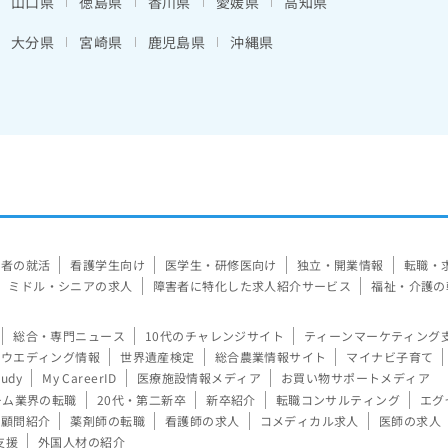
山口県
徳島県
香川県
愛媛県
高知県
大分県
宮崎県
鹿児島県
沖縄県
験者の就活
看護学生向け
医学生・研修医向け
独立・開業情報
転職・
ミドル・シニアの求人
障害者に特化した求人紹介サービス
福祉・介護の
総合・専門ニュース
10代のチャレンジサイト
ティーンマーケティング
ウエディング情報
世界遺産検定
総合農業情報サイト
マイナビ子育て
tudy
My CareerID
医療施設情報メディア
お買い物サポートメディア
ーム業界の転職
20代・第二新卒
新卒紹介
転職コンサルティング
エグ
顧問紹介
薬剤師の転職
看護師の求人
コメディカル求人
医師の求人
支援
外国人材の紹介