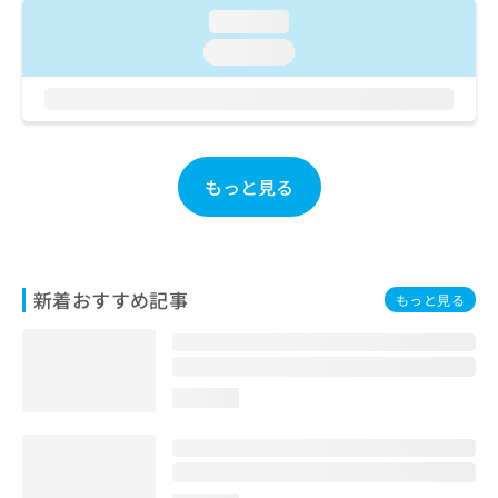
ご了
ら
み
loading...
承く
は
ださ
loading...
こ
無
い。
ち
料
ら
情
報
拡
掲
充
載
もっと見る
の
情
お
報
申
の
し
修
込
正
新着おすすめ記事
もっと見る
み
は
は
こ
こ
ち
ち
ら
ら
loading...
そ
の
他
の