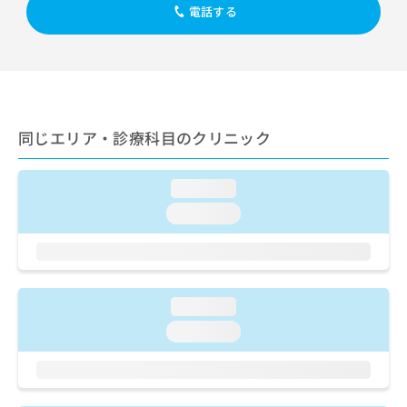
出
稿
クリ
資
電話する
稿
ニッ
の
料
クナ
の
お
の
ビサ
お
問
ご
イト
問
い
請
への
い
合
お問
求
合
合せ
わ
は
フォ
わ
同じエリア・診療科目のクリニック
せ
こ
ーム
せ
は
ち
とな
は
こ
ら
りま
こ
loading...
ち
す。
ち
ら
クリ
loading...
無
ら
ニッ
料
クの
資
情
予
料
報
約・
の
症状
拡
のご
ご
loading...
充
相談
請
の
loading...
など
求
お
はで
は
申
きま
こ
せん
し
ので
ち
込