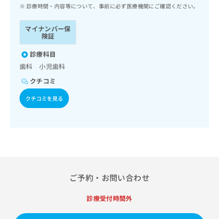
ッ
は
診療時間・内容等について、事前に必ず医療機関にご確認ください。
ク
こ
ナ
ち
マイナンバー保
ビ
険証
ら
に
関
診療科目
広
す
広
歯科 小児歯科
告
る
告
代
クチコミ
お
出
理
問
稿
クチコミを見る
店
い
の
合
の
お
わ
方
問
せ
い
は
は
合
こ
こ
わ
ち
ち
せ
ら
ら
は
ご予約・お問い合わせ
こ
こち
ち
広
らは
診療受付時間外
広
ら
告
マイ
告
出
ナビ