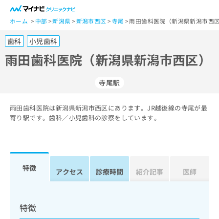
一
般
ホーム
中部
新潟県
新潟市西区
寺尾
雨田歯科医院（新潟県新潟市西区
ユ
歯科
小児歯科
ー
ザ
雨田歯科医院（新潟県新潟市西区）
ー
の
寺尾駅
方
は
こ
雨田歯科医院は新潟県新潟市西区にあります。JR越後線の寺尾が最
寄り駅です。歯科／小児歯科の診察をしています。
ち
ら
医
マ
療
イ
特徴
アクセス
診療時間
紹介記事
医師
関
ナ
係
ビ
者
ク
の
リ
特徴
方
ニ