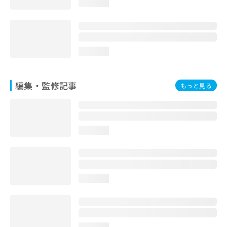
loading...
お
問
い
合
わ
loading...
せ
は
こ
編集・監修記事
もっと見る
ち
ら
loading...
loading...
loading...