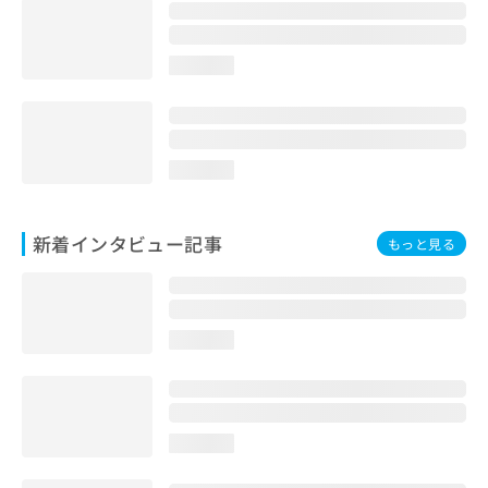
loading...
loading...
新着インタビュー記事
もっと見る
loading...
loading...