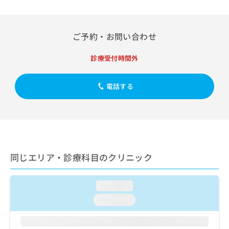
出
稿
クリ
資
稿
ニッ
の
料
クナ
の
お
の
ビサ
お
問
ご予約・お問い合わせ
ご
イト
問
い
請
への
い
合
お問
求
診療受付時間外
合
合せ
わ
は
フォ
わ
せ
こ
ーム
せ
は
電話する
ち
とな
は
こ
ら
りま
こ
ち
す。
ち
ら
クリ
無
ら
ニッ
料
クの
資
情
予
料
報
約・
同じエリア・診療科目のクリニック
の
症状
拡
のご
ご
充
相談
請
の
loading...
など
求
お
はで
loading...
は
申
きま
こ
せん
し
ので
ち
込