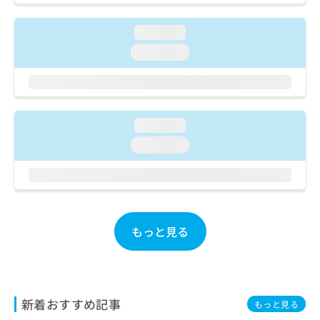
ご了
ら
み
承く
は
ださ
loading...
こ
無
い。
ち
料
loading...
ら
情
報
拡
掲
充
載
の
loading...
情
お
報
loading...
申
の
し
修
込
正
み
は
は
こ
こ
ち
もっと見る
ち
ら
ら
そ
の
他
新着おすすめ記事
もっと見る
の