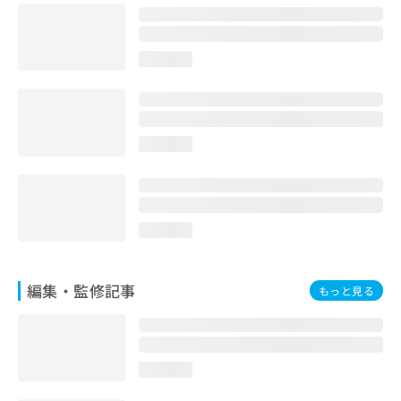
お
問
い
loading...
合
わ
せ
は
こ
loading...
ち
ら
loading...
編集・監修記事
もっと見る
loading...