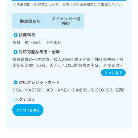
ッ
は
診療時間・内容等について、事前に必ず医療機関にご確認ください。
ク
こ
ナ
ち
マイナンバー保
駐車場あり
ビ
険証
ら
に
関
診療科目
広
す
広
歯科 矯正歯科 小児歯科
告
る
告
代
対応可能な疾患・治療
お
出
理
問
歯科領域の一次診療／成人の歯科矯正治療／埋伏歯抜歯／顎
稿
店
い
関節症治療／口唇、舌若しくは口腔粘膜の炎症、外傷又は腫
の
合
瘍の治療
の
お
もっと見る
わ
方
問
対応クレジットカード
せ
い
は
は
VISA／MASTER／JCB／AMEX／DINERS／DISCOVER／銀聯
合
こ
こ
わ
ち
クチコミ
ち
せ
ら
ら
は
クチコミを見る
こ
こち
ち
広
らは
広
ら
告
マイ
告
出
ナビ