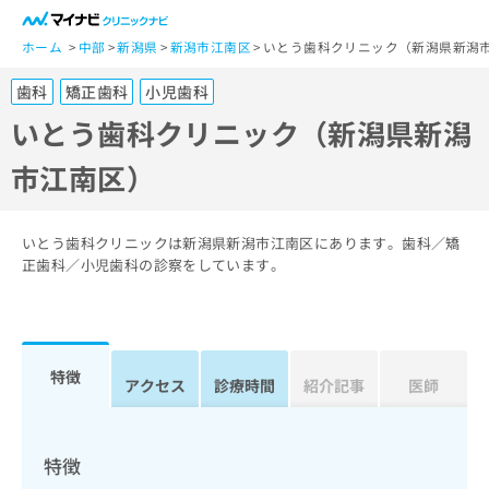
一
般
ホーム
中部
新潟県
新潟市江南区
いとう歯科クリニック（新潟県新潟
ユ
歯科
矯正歯科
小児歯科
ー
ザ
いとう歯科クリニック（新潟県新潟
ー
市江南区）
の
方
は
こ
いとう歯科クリニックは新潟県新潟市江南区にあります。歯科／矯
ち
正歯科／小児歯科の診察をしています。
ら
医
マ
療
イ
特徴
関
アクセス
診療時間
紹介記事
医師
ナ
係
ビ
者
ク
の
リ
特徴
方
ニ